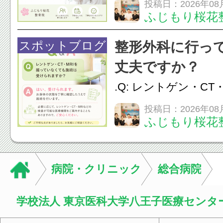
か？A：はい、お任
投稿日：2026年08
ふじもり桜花
性的な肩こりの原因
慣など様々です。痛
スポットブログ
整形外科に行っ
し、お一人おひとり
丈夫ですか？
をご提案します。.#肩こ
.Q: レントゲン・CT
いなくても施術は受
投稿日：2026年08
ふじもり桜花
A: はい、受けられ
態を丁寧に確認した
います。必要に応じ
病院・クリニック
総合病院
ン・CT・MRIなどの検.
学校法人 東京医科大学八王子医療センタ