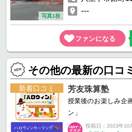
---
写真1枚
その他の最新の口コ
新着口コミ
芳友珠算塾
授業後のお楽しみ企
ン」
投稿日：2023年10