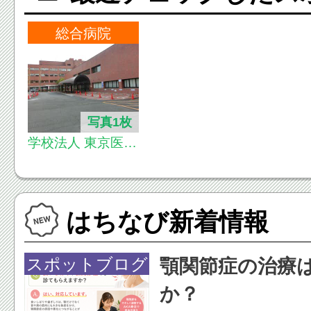
総合病院
写真1枚
学校法人 東京医科
大学八王子医療セ
ンター
はちなび新着情報
スポットブログ
顎関節症の治療
か？