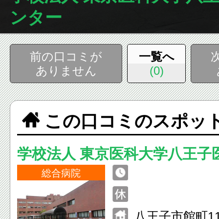
ンター
前の口コミが
一覧へ
ありません
(0)
この口コミのスポッ
学校法人 東京医科大学八王子
ー
総合病院
八王子市館町11