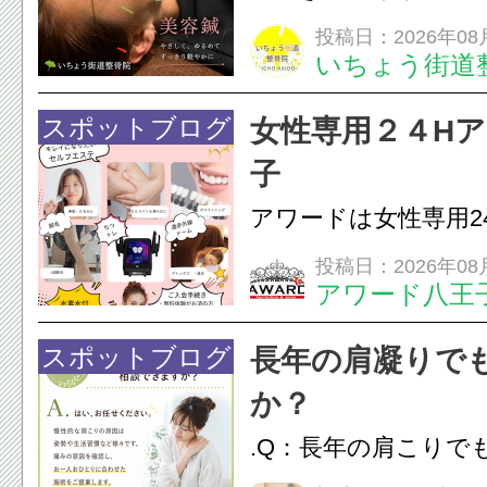
ありませんか？無意
投稿日：2026年08
いちょう街道
は、顎の痛みや疲れ
フェイスラインの張
スポットブログ
女性専用２４H
のこわばり・頭痛や
子
ながることがありま
アワードは女性専用2
は、...
フエステを 思いっ
投稿日：2026年08
アワード八王
開催中
24時間ジム&
脱毛
スポットブログ
長年の肩凝りで
か？
.Q：長年の肩こりで