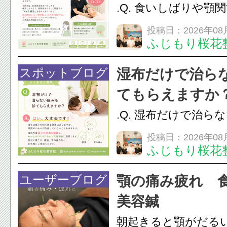
.Q. 食いしばりや顎
らえますか？A. は
投稿日：2026年08
ふじもり桜花
す。食いしばりや歯
けでなく首や肩の筋
スポットブログ
湿布だけで治ら
担をかけ、顎関節症
てもらえますか
つながることがあります
.Q. 湿布だけで治ら
らえますか？A. は
投稿日：2026年08
ふじもり桜花
湿布は痛みを和らげ
すが、原因そのもの
ユーザーブログ
顎の痛み疲れ 
いこともあります。
美容鍼
原因を確認し、お一人お
朝起きると顎がだる