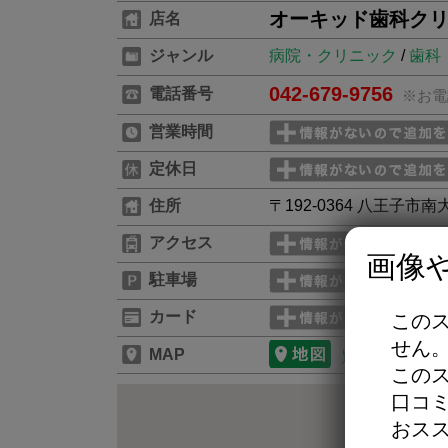
オーキッド歯科ク
店名
ジャンル
病院・クリニック
/
歯科
042-679-9756
電話番号
※お電
営業時間
定休日
住所
〒192-0364 八王子市南大
アクセス
画像
駐車場
カード
この
せん
MAP
別のタブで開
この
口コ
おス