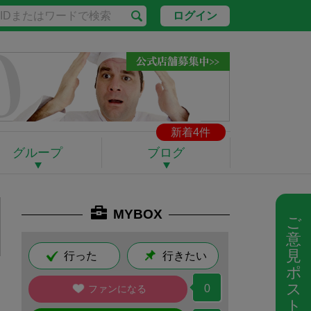
ログイン
新着4件
グループ
ブログ
MYBOX
ご
意
見
行った
行きたい
ポ
ス
0
ファンになる
ト