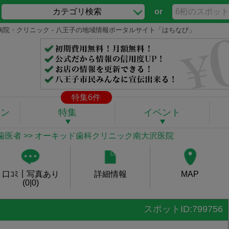
カテゴリ検索
or
病院・クリニック - 八王子の地域情報ポータルサイト「はちなび」
特集6件
ポン
特集
イベント
歯医者
>> オーキッド歯科クリニック南大沢医院
口ｺﾐ｜写真あり
詳細情報
MAP
(0|0)
スポットID:799756