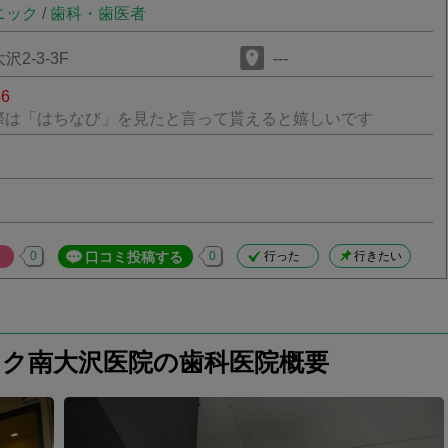
ニック
/
歯科・歯医者
2-3-3F
---
56
際は「はちなび」を見たと言って貰えると嬉しいです
0
口コミ投稿する
0
行った
行きたい
ク南大沢医院の歯科医院概要