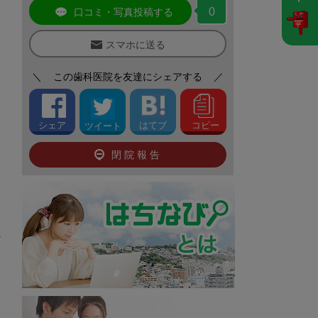
0
口コミ・写真投稿する
スマホに送る
＼
この歯科医院を友達にシェアする
／
シェア
はてブ
コピー
ツイート
閉院報告