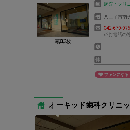
病院・クリ
八王子市南大沢
042-679-97
※お電話の
写真2枚
ファンになる
オーキッド歯科クリニッ