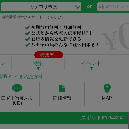
カテゴリ検索
or
王子の地域情報ポータルサイト「はちなび」
特集6件
ポン
特集
イベント
歯医者
>> きぬた歯科
口ｺﾐ｜写真あり
詳細情報
MAP
(0|0)
スポットID:648241