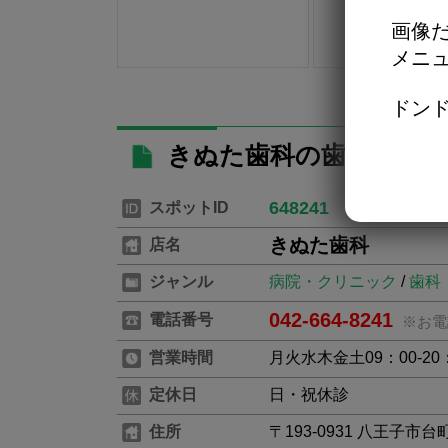
画像だ
メニ
ドンド
きぬた歯科の歯科医院詳
648241
スポットID
きぬた歯科
店名
ジャンル
病院・クリニック
/
歯科
042-664-8241
電話番号
※お電
営業時間
月火水木金土09：00-20
定休日
日・祝休診
住所
〒193-0931 八王子市台町