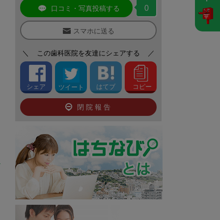
0
口コミ・写真投稿する
スマホに送る
＼
この歯科医院を友達にシェアする
／
シェア
はてブ
コピー
ツイート
閉院報告