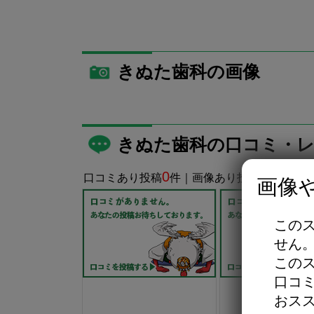
きぬた歯科の画像
きぬた歯科の口コミ・レ
0
0
口コミあり投稿
件｜画像あり投稿
件
画像
この
せん
この
口コ
おス