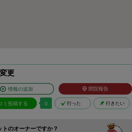
変更
閉院報告
情報の追加
コミ投稿する
行った
行きたい
0
ットのオーナーですか？