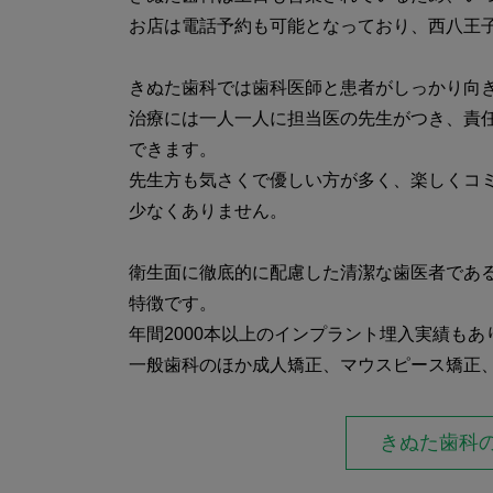
お店は電話予約も可能となっており、西八王
きぬた歯科では歯科医師と患者がしっかり向
治療には一人一人に担当医の先生がつき、責
できます。
先生方も気さくで優しい方が多く、楽しくコ
少なくありません。
衛生面に徹底的に配慮した清潔な歯医者であ
特徴です。
年間2000本以上のインプラント埋入実績も
一般歯科のほか成人矯正、マウスピース矯正
常勤歯科医師12名がそれぞれ年間100本以
きぬた歯科
す。