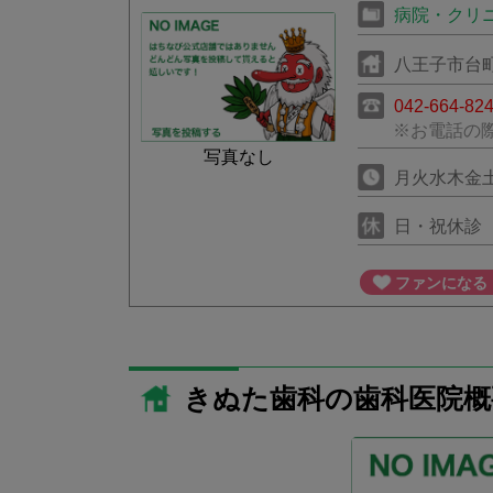
病院・クリ
八王子市台町4
042-664-82
※お電話の
写真なし
月火水木金土0
日・祝休診
ファンになる
きぬた歯科の歯科医院概