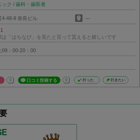
ニック
/
歯科・歯医者
-48-9 奈良ビル
---
41
際は「はちなび」を見たと言って貰えると嬉しいです
9：00-20：00
0
口コミ投稿する
0
行った
行きたい
要