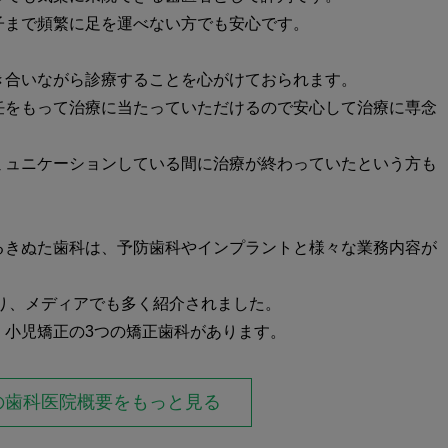
子まで頻繁に足を運べない方でも安心です。
き合いながら診療することを心がけておられます。
任をもって治療に当たっていただけるので安心して治療に専念
ミュニケーションしている間に治療が終わっていたという方も
るきぬた歯科は、予防歯科やインプラントと様々な業務内容が
あり、メディアでも多く紹介されました。
、小児矯正の3つの矯正歯科があります。
上のインプラントを埋入しており、安心と信頼の実績がありま
の歯科医院概要を
もっと見る