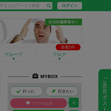
ログイン
新着5件
グループ
ブログ
MYBOX
ご
意
見
行った
行きたい
ポ
ス
0
ファンになる
ト