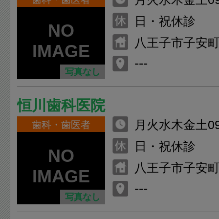
月火木金14：0
日・祝休診
八王子市子安町1
---
写真なし
恒川歯科医院
月火水木金土09：
歯科・歯医者
月火木金14：3
日・祝休診
土14：30-18：
八王子市子安町2-
---
写真なし