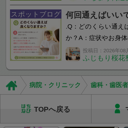
痛・足の疲れが出や
いちょう街道整骨院
スポットブログ
何回通えばいい
も通常通り診療して
.Q：どのくらい通え
みの...
か？A：症状やお身
異なります。初回に
投稿日：2026年08
ふじもり桜花
ご説明を行い、お一
った通院ペースをご
す。当院では回数券
病院・クリニック
歯科・歯医
て...
TOPへ戻る