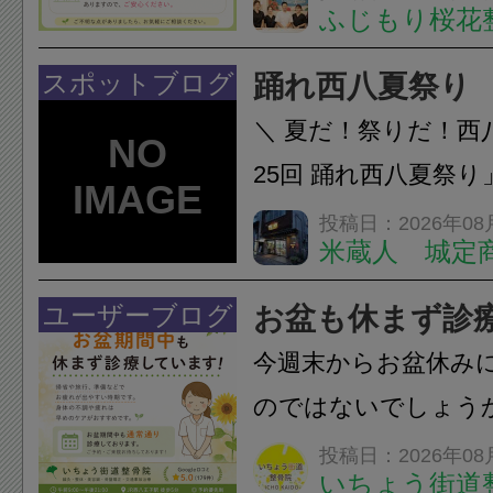
ふじもり桜花
A: はい、受けられ
態を丁寧に確認した
スポットブログ
踊れ西八夏祭り
います。必要に応じ
＼ 夏だ！祭りだ！西
ン・CT・MRIなどの検.
25回 踊れ西八夏祭
てくる！ 伝統の【阿
投稿日：2026年08
米蔵人 城定
情熱の【よさこいソ
結！数多くの団体が
ユーザーブログ
お盆も休まず診
店街を舞台に最高の演舞
今週末からお盆休み
のではないでしょう
長時間の運転などで
投稿日：2026年08
いちょう街道