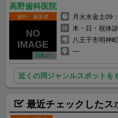
高野歯科医院
月火水金土09：
歯科・歯医者
月火水金土14：3
木・日・祝休
八王子市明神町4-
ビル3階
---
写真なし
近くの同ジャンルスポットを
最近チェックしたス