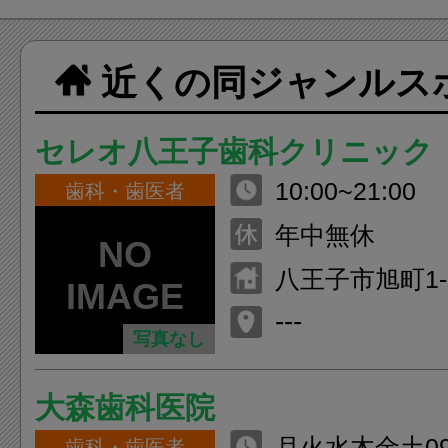
近くの同ジャンルス
セレオ八王子歯科クリニック
10:00~21:00
歯科・歯医者
年中無休
八王子市旭町1-
子北館10F
---
写真なし
大森歯科医院
月火水木金土09：
歯科・歯医者