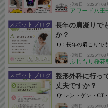
フエステを 思いっ
投稿日：2026年08
アワード八王
開催中
24時間ジム&
脱毛
スポットブログ
長年の肩凝りで
か？
.Q：長年の肩こりで
か？A：はい、お任
投稿日：2026年08
ふじもり桜花
性的な肩こりの原因
慣など様々です。痛
スポットブログ
整形外科に行っ
し、お一人おひとり
丈夫ですか？
をご提案します。.#肩こ
.Q: レントゲン・CT
いなくても施術は受
投稿日：2026年08