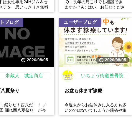
ドは女性専用24Hジム＆セ
.Q：長年の肩こりでも相談でき
ステを 思いっきり♬無料
ますか？A：はい、お任せくださ
催中
い。慢性的な肩こりの原因は姿勢
や生活習慣など様々です。...
トブログ
ユーザーブログ
2026/08/05
2026/08/05
米蔵人 城定商店
いちょう街道整骨院
西八夏祭り
お盆も休まず診療
だ！祭りだ！西八だ！！ ／
今週末からお盆休みに入る方も多
5回 踊れ西八夏祭り」が今
いのではないでしょうか帰省や旅
ってくる！ 伝統の【阿波
行、長時間の運転などで、肩こ
】と、情熱の【...
り・腰痛・足の疲れが出やす...