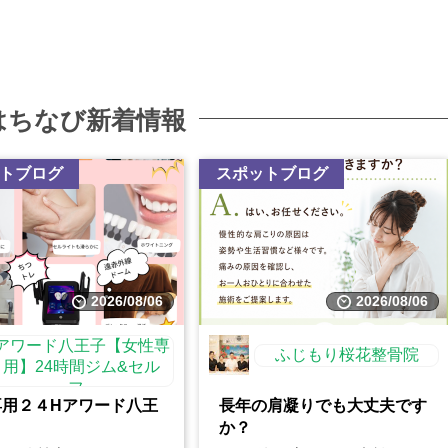
はちなび新着情報
トブログ
スポットブログ
2026/08/06
2026/08/06
アワード八王子【女性専
ふじもり桜花整骨院
用】24時間ジム&セル
フ...
専用２４Hアワード八王
長年の肩凝りでも大丈夫です
か？