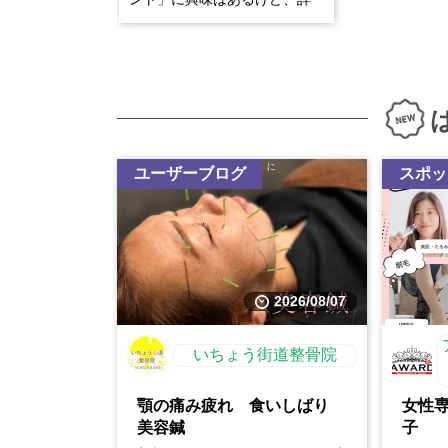
しいことはわからない・・痛
いの？怖いの？・・・などの
不安もあるかと思います。そ
んな方は是非一度当院に足を
お運び下さい。どんな些細な
事でも構いません。なんでも
ご質問・ご相談ください。患
者様の不安を全て取り除くの
ユーザーブログ
スポッ
が私たちの役目です。
2026/08/07
いちょう街道整骨院
顎の痛み疲れ 食いしばり
女性
美容鍼
子