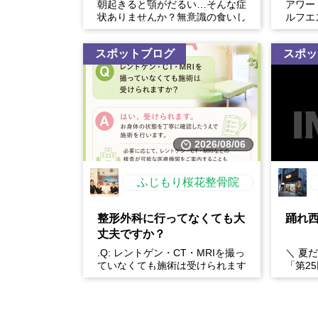
朝起きると顎がだるい…そんな症
アワー
状ありませんか？無意識の食いし
ルフエ
ばりは、顎の痛みや疲れだけでな
体験開
く、・フェイスラインの張...
スポットブログ
スポッ
2026/08/06
ふじもり桜花整骨院
整形外科に行ってなくても大
踊れ
丈夫ですか？
.Q: レントゲン・CT・MRIを撮っ
＼ 夏
ていなくても施術は受けられます
「第2
か？A: はい、受けられます。お
年もや
身体の状態を丁...
おどり