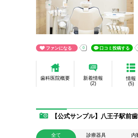
ファンになる
0
口コミ投稿する
歯科医院概要
新着情報
情報
(2)
(5)
【公式サンプル】八王子駅前歯
全て
診療器具
内