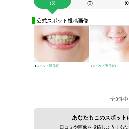
(3)
(0)
(0
公式スポット投稿画像
(
スポット運営者
)
(
スポット運営者
)
全3件中
あなたもこのスポット
口コミや画像を投稿しよう！あな