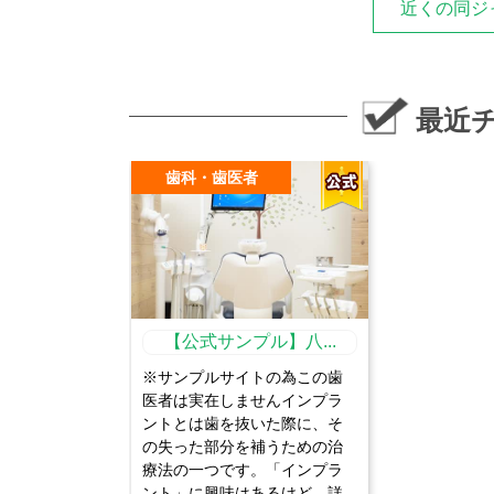
近くの同ジ
最近
歯科・歯医者
【公式サンプル】八...
※サンプルサイトの為この歯
医者は実在しませんインプラ
ントとは歯を抜いた際に、そ
の失った部分を補うための治
療法の一つです。「インプラ
ント」に興味はあるけど、詳