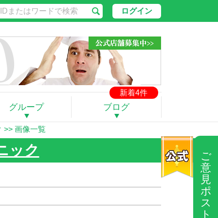
ログイン
新着4件
グループ
ブログ
ク
>> 画像一覧
ニック
ご
意
見
ポ
ス
ト