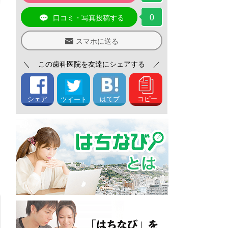
0
口コミ・写真投稿する
スマホに送る
＼
この歯科医院を友達にシェアする
／
シェア
はてブ
コピー
ツイート