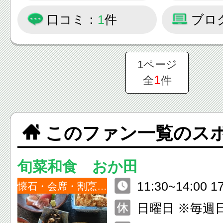
口コミ：
1
件
ブロ
1ページ
1
全
件
このファン一覧のス
旬菜和食 おか田
11:30~14:00 1
懐石・会席・割烹・小料理
日曜日 ※毎週