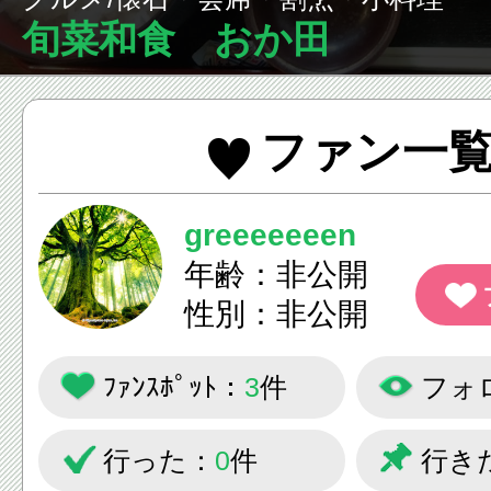
旬菜和食 おか田
ファン一
greeeeeeen
年齢：非公開
性別：非公開
ﾌｧﾝｽﾎﾟｯﾄ：
3
件
フォ
行った：
0
件
行き