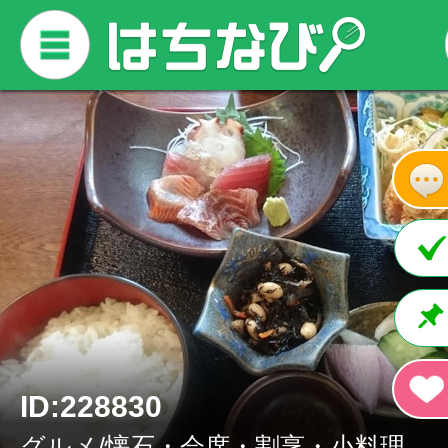
ID:228830
グルメ/懐石・会席・割烹・小料理