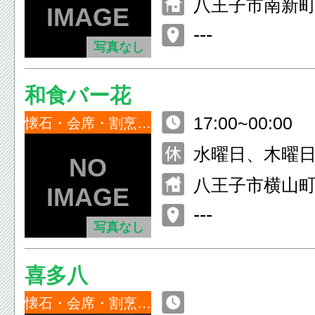
八王子市南新町1
---
写真なし
和食バー花
17:00~00:00
懐石・会席・割烹・小料理
水曜日、木曜
日
八王子市横山町7
ビル1F
---
写真なし
喜多八
懐石・会席・割烹・小料理