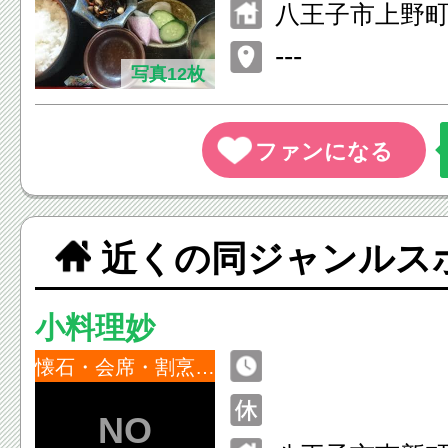
月曜日になり
八王子市上野町3
---
写真12枚
近くの同ジャンルス
小料理妙
懐石・会席・割烹・小料理