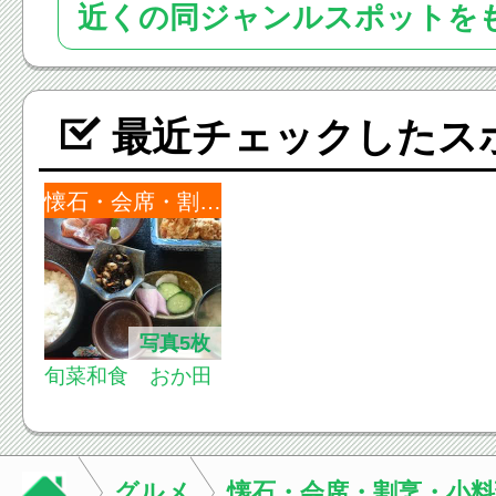
近くの同ジャンルスポットを
最近チェックしたス
懐石・会席・割烹・小料理
写真5枚
旬菜和食 おか田
グルメ
懐石・会席・割烹・小料