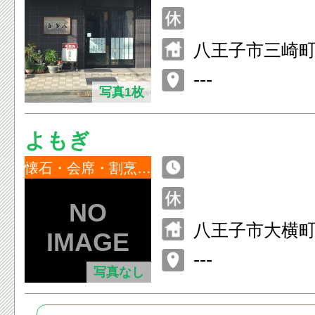
八王子市三崎町5
---
写真1枚
よもぎ
懐石・会席・割烹・小料理
八王子市大横町2
---
写真なし