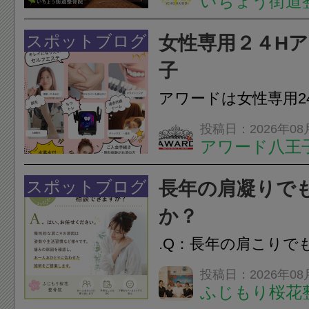
いちょう街道
は、顎の痛みや疲れ
フェイスラインの張
スポットブログ
女性専用２４H
のこわばり・頭痛や
子
ながることがありま
アワードは女性専用2
は、...
フエステを 思いっ
投稿日：2026年08
アワード八王
開催中
24時間ジム&
脱毛
スポットブログ
長年の肩凝りで
か？
.Q：長年の肩こりで
か？A：はい、お任
投稿日：2026年08
ふじもり桜花
性的な肩こりの原因