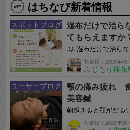
はちなび新着情報
スポットブログ
湿布だけで治ら
てもらえますか
.Q. 湿布だけで治ら
らえますか？A. は
投稿日：2026年08
ふじもり桜花
湿布は痛みを和らげ
すが、原因そのもの
ユーザーブログ
顎の痛み疲れ 
いこともあります。
美容鍼
原因を確認し、お一人お
朝起きると顎がだる
ありませんか？無意
投稿日：2026年08