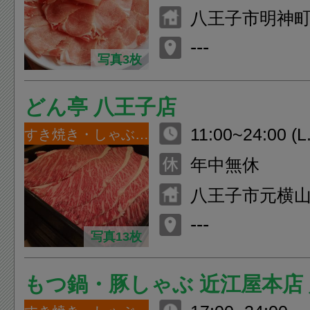
八王子市明神町3-2
F
---
写真3枚
どん亭 八王子店
11:00~24:00 (L
すき焼き・しゃぶしゃぶ
年中無休
八王子市元横山町
---
写真13枚
もつ鍋・豚しゃぶ 近江屋本店