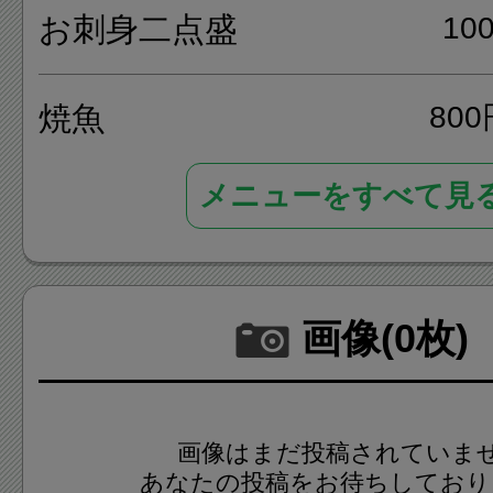
です。
お刺身二点盛
10
焼魚
80
メニューをすべて見
画像(0枚)
画像はまだ投稿されていま
あなたの投稿をお待ちしており