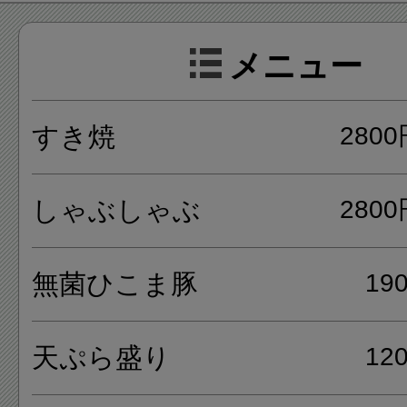
メニュー
焼き方は関東風で、割り下を薄
出汁が用意されています。
すき焼
280
メニューは、すき焼、しゃぶ
しゃぶしゃぶ
280
ひこま豚、天ぷら盛り、お刺身
物などがあります。
無菌ひこま豚
19
焼肉屋の人気店「まんてん」と
天ぷら盛り
12
の経営のため、納得の味が堪能