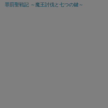
罪罰聖戦記 ～魔王討伐と七つの鍵～