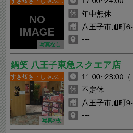
17:00~24:00
すき焼き・しゃぶしゃぶ
年中無休
八王子市旭町6-
ビル 3F
---
写真なし
鍋笑 八王子東急スクエア店
11:00~23:00（
すき焼き・しゃぶしゃぶ
不定休
八王子市旭町9-
スクエア 9F
---
写真2枚