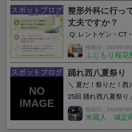
慣など様々です。痛
スポットブログ
整形外科に行っ
し、お一人おひとり
丈夫ですか？
をご提案します。.#肩こ
.Q: レントゲン・CT
いなくても施術は受
投稿日：2026年08
ふじもり桜花
A: はい、受けられ
態を丁寧に確認した
スポットブログ
踊れ西八夏祭り
います。必要に応じ
＼ 夏だ！祭りだ！西
ン・CT・MRIなどの検.
25回 踊れ西八夏祭
てくる！ 伝統の【阿
投稿日：2026年08
米蔵人 城定
情熱の【よさこいソ
結！数多くの団体が