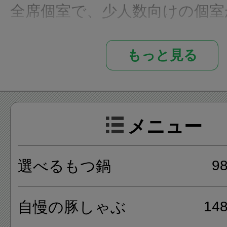
全席個室で、少人数向けの個室
まで対応出来る掘りごたつ個室
もっと見る
ています。
メニューは、選べるもつ鍋、
メニュー
ぶ、出汁にこだわった釜飯、
ンバンジー風、海の幸たっぷ
選べるもつ鍋
9
あり、宴会や女子会に最適な飲
のコース料理もあります。
自慢の豚しゃぶ
14