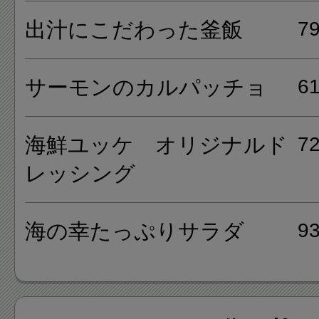
近江屋オススメメニューの「
出汁にこだわった釜飯
7
鍋」は、その名の通り秘伝の塩
噌、旨辛の韓国チゲ、あっさり
サーモンのカルパッチョ
6
から味を選ぶ事が出来ます。
海鮮ユッケ オリジナルド
7
レッシング
海の幸たっぷりサラダ
9