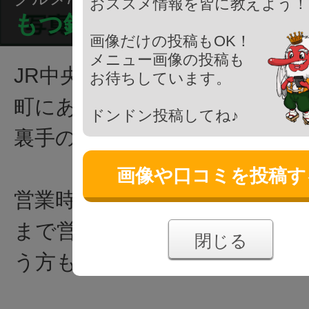
おススメ情報を皆に教えよう！
もつ鍋・豚しゃぶ 近江屋本
画像だけの投稿もOK！
メニュー画像の投稿も
JR中央線 八王子駅北口から徒
お待ちしています。
町にある居酒屋で、くまざわ書
ドンドン投稿してね♪
裏手のビル3Fにあります。
画像や口コミを投稿す
営業時間が17:00〜24:00と
まで営業しているので、仕事帰
閉じる
う方も安心です。