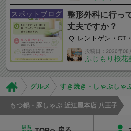
慣など様々です。痛
スポットブログ
整形外科に行っ
し、お一人おひとり
丈夫ですか？
をご提案します。.#肩こ
.Q: レントゲン・CT
いなくても施術は受
投稿日：2026年08
ふじもり桜花
A: はい、受けられ
態を丁寧に確認した
います。必要に応じ
グルメ
すき焼き・しゃぶしゃ
ン・CT・MRIなどの検.
もつ鍋・豚しゃぶ 近江屋本店 八王子
TOPへ戻る