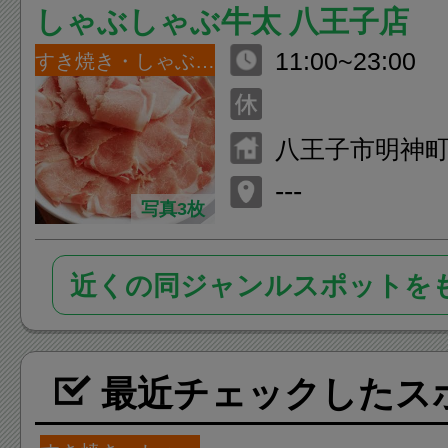
しゃぶしゃぶ牛太 八王子店
11:00~23:00
すき焼き・しゃぶしゃぶ
八王子市明神町3-2
F
---
写真3枚
近くの同ジャンルスポットを
最近チェックしたス