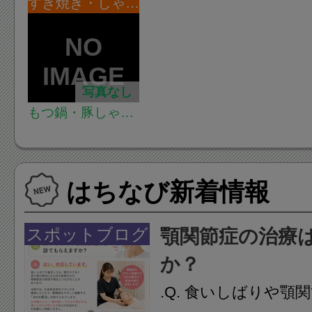
すき焼き・しゃぶしゃぶ
写真なし
もつ鍋・豚しゃぶ
近江屋本店 八王子
はちなび新着情報
スポットブログ
顎関節症の治療
か？
.Q. 食いしばりや顎