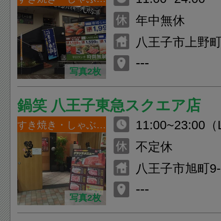
年中無休
八王子市上野町3
---
写真2枚
鍋笑 八王子東急スクエア店
11:00~23:00（
すき焼き・しゃぶしゃぶ
不定休
八王子市旭町9-
スクエア 9F
---
写真2枚