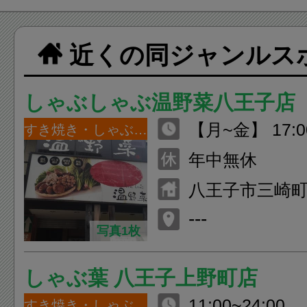
近くの同ジャンルス
しゃぶしゃぶ温野菜八王子店
【月~金】 17:00
すき焼き・しゃぶしゃぶ
O.23:20） 
年中無休
6:00~24:00 （
八王子市三崎町
ショップひろし
---
写真1枚
しゃぶ葉 八王子上野町店
11:00~24:00
すき焼き・しゃぶしゃぶ