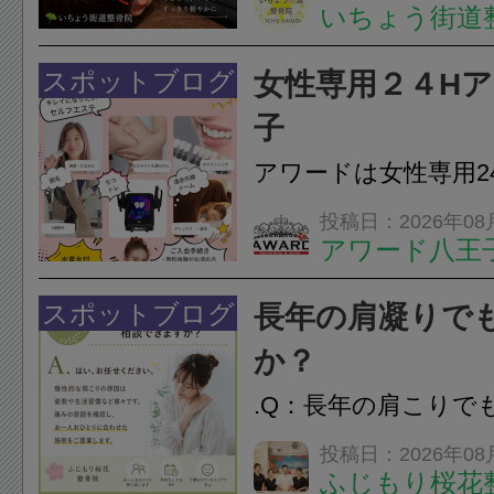
いちょう街道
は、顎の痛みや疲れ
フェイスラインの張
スポットブログ
女性専用２４H
のこわばり・頭痛や
子
ながることがありま
アワードは女性専用2
は、...
フエステを 思いっ
投稿日：2026年08
アワード八王
開催中
24時間ジム&
脱毛
スポットブログ
長年の肩凝りで
か？
.Q：長年の肩こりで
か？A：はい、お任
投稿日：2026年08
ふじもり桜花
性的な肩こりの原因