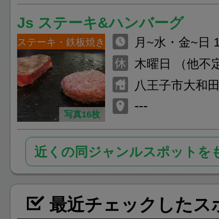
Js ステーキ&ハンバーグ
月~水・金~日 11
ステーキ・鉄板焼き
月~水・金~日 18
木曜日 （他不
八王子市大和田町
---
写真16枚
近くの同ジャンルスポットを
最近チェックしたス