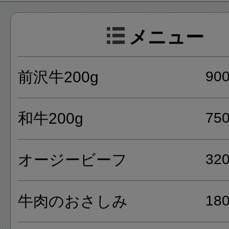
ります。
メニュー
メニューは、前沢牛、和牛、オ
前沢牛200g
90
フ、牛肉のおさしみ、ガーリ
があります。
和牛200g
75
オージービーフ
32
牛肉のおさしみ
18