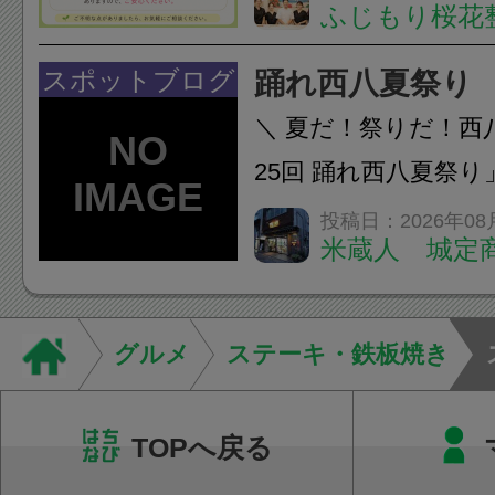
ふじもり桜花
A: はい、受けられ
態を丁寧に確認した
スポットブログ
踊れ西八夏祭り
います。必要に応じ
＼ 夏だ！祭りだ！西
ン・CT・MRIなどの検.
25回 踊れ西八夏祭
てくる！ 伝統の【阿
投稿日：2026年08
米蔵人 城定
情熱の【よさこいソ
結！数多くの団体が
店街を舞台に最高の演舞
グルメ
ステーキ・鉄板焼き
TOPへ戻る