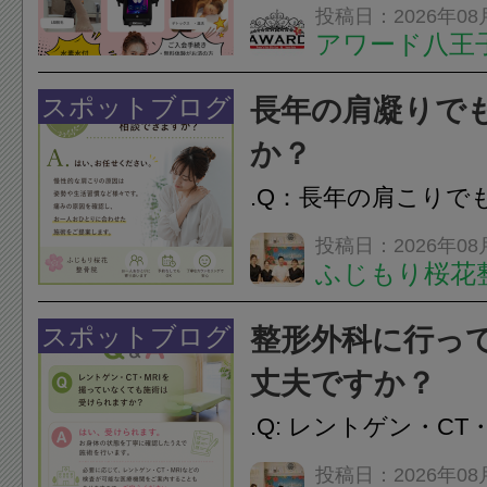
フエステを 思いっ
投稿日：2026年08
アワード八王
開催中
24時間ジム&
脱毛
スポットブログ
長年の肩凝りで
か？
.Q：長年の肩こりで
か？A：はい、お任
投稿日：2026年08
ふじもり桜花
性的な肩こりの原因
慣など様々です。痛
スポットブログ
整形外科に行っ
し、お一人おひとり
丈夫ですか？
をご提案します。.#肩こ
.Q: レントゲン・CT
いなくても施術は受
投稿日：2026年08