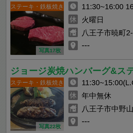
11:30~16:00 1
ステーキ・鉄板焼き
火曜日
八王子市暁町2-1
---
写真17枚
ジョージ炭焼ハンバーグ&ス
11:30~15:00(L.
ステーキ・鉄板焼き
00(L.O.)
年中無休
八王子市中野山王
---
写真22枚