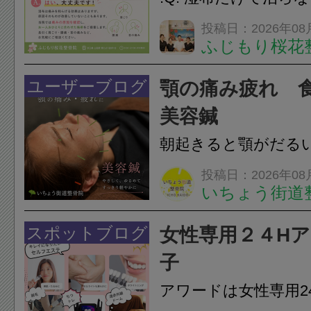
らえますか？A. は
投稿日：2026年08
ふじもり桜花
湿布は痛みを和らげ
すが、原因そのもの
ユーザーブログ
顎の痛み疲れ 
いこともあります。
美容鍼
原因を確認し、お一人お
朝起きると顎がだる
ありませんか？無意
投稿日：2026年08
いちょう街道
は、顎の痛みや疲れ
フェイスラインの張
スポットブログ
女性専用２４H
のこわばり・頭痛や
子
ながることがありま
アワードは女性専用2
は、...