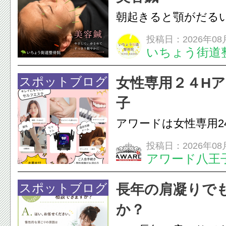
朝起きると顎がだる
ありませんか？無意
投稿日：2026年08
いちょう街道
は、顎の痛みや疲れ
フェイスラインの張
スポットブログ
女性専用２４H
のこわばり・頭痛や
子
ながることがありま
アワードは女性専用2
は、...
フエステを 思いっ
投稿日：2026年08
アワード八王
開催中
24時間ジム&
脱毛
スポットブログ
長年の肩凝りで
か？