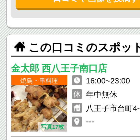
この口コミのスポッ
金太郎 西八王子南口店
16:00~23:00
焼鳥・串料理
年中無休
八王子市台町4-4
---
写真17枚