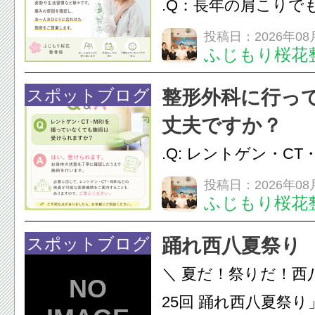
.Q：長年の肩こりで
か？A：はい、お任
投稿日：2026年08
ふじもり桜花
性的な肩こりの原因
慣など様々です。痛
スポットブログ
整形外科に行っ
し、お一人おひとり
丈夫ですか？
をご提案します。.#肩こ
.Q: レントゲン・CT
いなくても施術は受
投稿日：2026年08
ふじもり桜花
A: はい、受けられ
態を丁寧に確認した
スポットブログ
踊れ西八夏祭り
います。必要に応じ
＼ 夏だ！祭りだ！西
ン・CT・MRIなどの検.
25回 踊れ西八夏祭