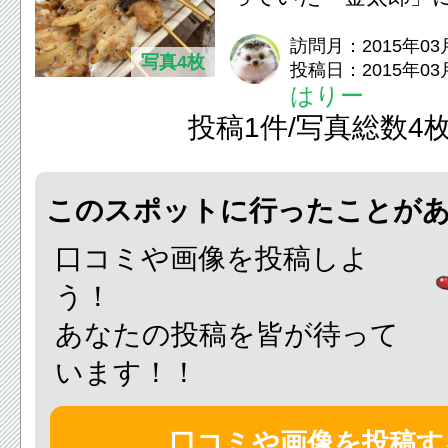
た！ リーズナブルな価格なのに美味
訪問月：2015年03
写真4枚
投稿日：2015年03
しい焼鳥と...
はりー
投稿1件/写真総数4
このスポットに行ったことが
口コミや画像を投稿しよ
う！
あなたの投稿を皆が待って
います！！
口コミや画像を投稿す