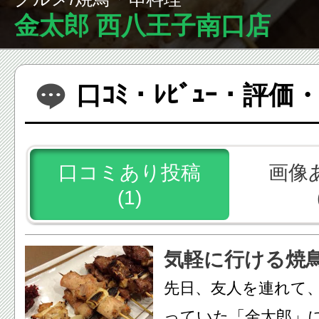
金太郎 西八王子南口店
口ｺﾐ・ﾚﾋﾞｭｰ・評
口コミあり投稿
画像
(1)
気軽に行ける焼
先日、友人を連れて
っていた「金太郎」