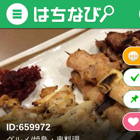
ID:659972
グルメ/焼鳥・串料理