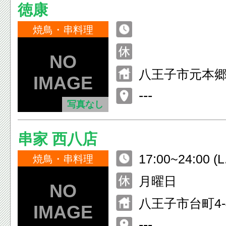
徳康
焼鳥・串料理
八王子市元本郷町3
---
写真なし
串家 西八店
17:00~24:00 (L
焼鳥・串料理
月曜日
八王子市台町4-4
ドール西八王子
---