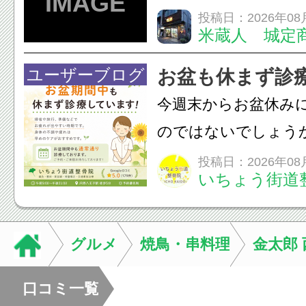
てくる！ 伝統の【阿
投稿日：2026年08
米蔵人 城定
情熱の【よさこいソ
結！数多くの団体が
ユーザーブログ
お盆も休まず診
店街を舞台に最高の演舞
今週末からお盆休み
のではないでしょう
長時間の運転などで
投稿日：2026年08
いちょう街道
痛・足の疲れが出や
いちょう街道整骨院
も通常通り診療して
グルメ
焼鳥・串料理
金太郎
みの...
口コミ一覧