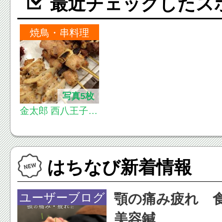
最近チェックしたス
焼鳥・串料理
写真5枚
金太郎 西八王子南
口店
はちなび新着情報
ユーザーブログ
顎の痛み疲れ 
美容鍼