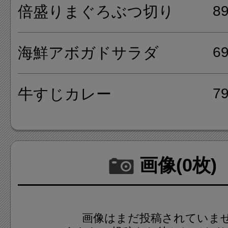
倍盛りまぐろぶつ切り
8
ス料理もあり、お料理7品だん
は、手羽先盛合せや若鶏串、葱
海鮮アボガドサラダ
6
ューを肴にお酒を楽しむ事が出
牛すじカレー
7
画像(0枚)
画像はまだ投稿されていま