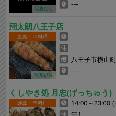
ビル １F
---
写真なし
翔太朗八王子店
焼鳥・串料理
八王子市横山町7
---
写真17枚
くしやき処 月忠(げっちゅう)
14:00～23:00 (L
焼鳥・串料理
無し