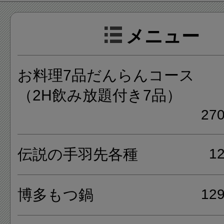
ニューが取り揃えられており
メニュー
手羽先がおすすめの人気メニ
お料理7品だんらんコース
メニューは、伝説の手羽先各種
（2H飲み放題付き7品）
鍋、倍盛りまぐろぶつ切り、
27
サラダ、牛すじカレー、特製
ほくほくもちポテト、石焼ガ
伝説の手羽先各種
1
ーハン等があります。
博多もつ鍋
12
宴会や女子会に最適な飲み放題