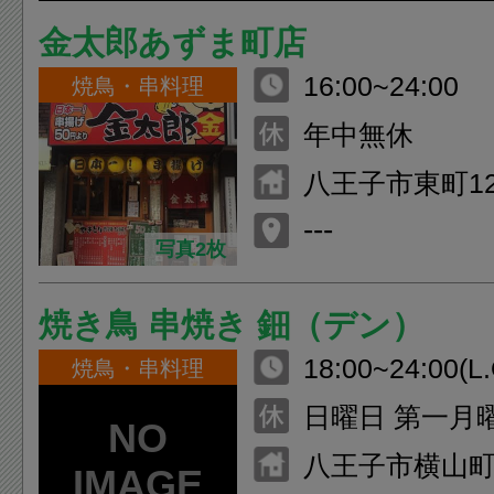
金太郎あずま町店
16:00~24:00
焼鳥・串料理
年中無休
八王子市東町12
---
写真2枚
焼き鳥 串焼き 鈿（デン）
18:00~24:00(L.
焼鳥・串料理
日曜日 第一月
八王子市横山町1