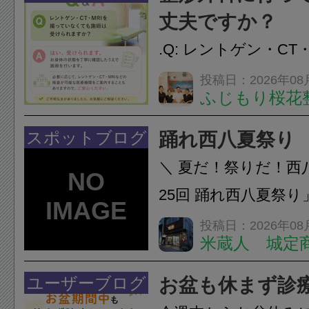
し、お一人おひとり
丈夫ですか？
をご提案します。.#肩こ
.Q: レントゲン・CT
いなくても施術は受
投稿日：2026年08
ふじもり桜花
A: はい、受けられ
態を丁寧に確認した
スポットブログ
踊れ西八夏祭り
います。必要に応じ
＼ 夏だ！祭りだ！西
ン・CT・MRIなどの検.
25回 踊れ西八夏祭
てくる！ 伝統の【阿
投稿日：2026年08
米蔵人 城定
情熱の【よさこいソ
結！数多くの団体が
ユーザーブログ
お盆も休まず診
店街を舞台に最高の演舞