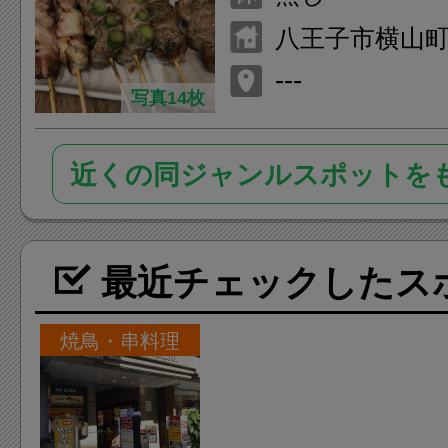
八王子市横山町1
トポイントビル
---
写真14枚
近くの同ジャンルスポットを
最近チェックしたス
焼鳥・串料理