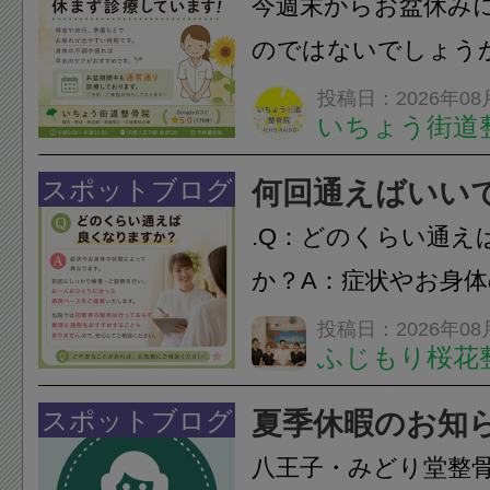
今週末からお盆休み
のではないでしょう
長時間の運転などで
投稿日：2026年08
いちょう街道
痛・足の疲れが出や
いちょう街道整骨院
スポットブログ
何回通えばいい
も通常通り診療して
.Q：どのくらい通え
みの...
か？A：症状やお身
異なります。初回に
投稿日：2026年08
ふじもり桜花
ご説明を行い、お一
った通院ペースをご
スポットブログ
夏季休暇のお知ら
す。当院では回数券
八王子・みどり堂整