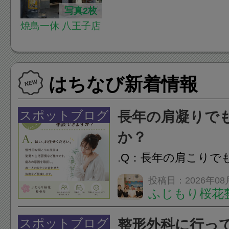
写真2枚
焼鳥一休 八王子店
はちなび新着情報
スポットブログ
長年の肩凝りで
か？
.Q：長年の肩こりで
か？A：はい、お任
投稿日：2026年08
ふじもり桜花
性的な肩こりの原因
慣など様々です。痛
スポットブログ
整形外科に行っ