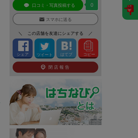
0
口コミ・写真投稿する
スマホに送る
＼
この店舗を友達にシェアする
／
シェア
はてブ
コピー
ツイート
閉店報告