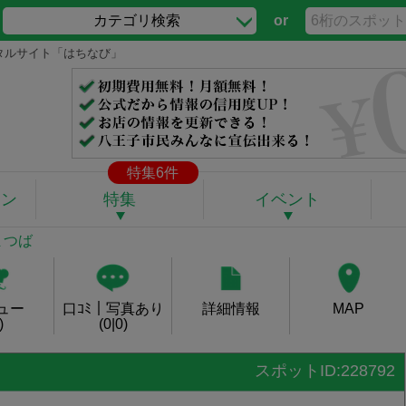
カテゴリ検索
or
ータルサイト「はちなび」
特集6件
ポン
特集
イベント
まつば
ュー
口ｺﾐ｜写真あり
詳細情報
MAP
)
(0|0)
スポットID:228792