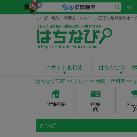
or
まつば - 焼鳥・串料理｜グルメ - 八王子の地域情報ポ
スポット別検索
はちなびクー
はちなびTOP
>>
グルメ
>>
焼鳥・串料理
>> 
店舗概要
画像
メニ
(0)
(0
まつば