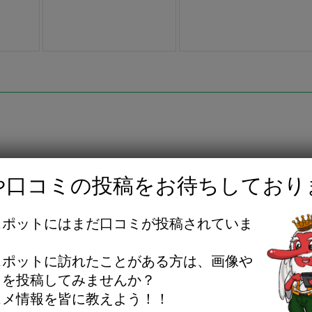
や口コミの投稿をお待ちしており
スポットにはまだ口コミが投稿されていま
話の際は「はちなび」を見たと言って貰えると嬉しいです
。
スポットに訪れたことがある方は、画像や
ミを投稿してみませんか？
スメ情報を皆に教えよう！！
子市三崎町1-2