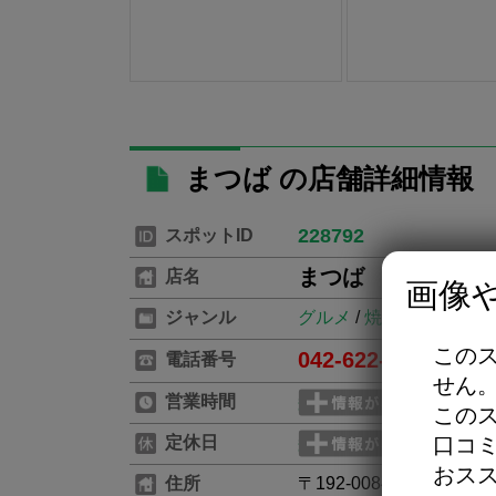
まつば の店舗詳細情報
228792
スポットID
まつば
店名
画像
ジャンル
グルメ
/
焼鳥・串料理
この
042-622-8792
電話番号
※お電
せん
営業時間
この
口コ
定休日
おス
住所
〒192-0084 東京都八王