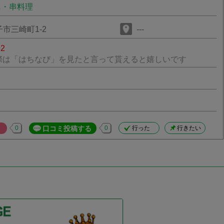
鳥・串料理
市三崎町1-2
---
92
際は「はちなび」を見たと言って貰えると嬉しいです
0
口コミ投稿する
0
行った
行きたい