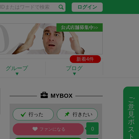
ログイン
新着4件
グループ
ブログ
MYBOX
ご
意
見
行った
行きたい
ポ
ス
0
ファンになる
ト