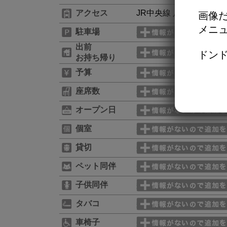
アクセス
JR中央線 八王子駅北口
画像だ
メニ
駐車場
出前
ドンド
お持ち帰り
予算
座席数
オープン日
個室
貸切
ペット同伴
子供同伴
タバコ
車椅子