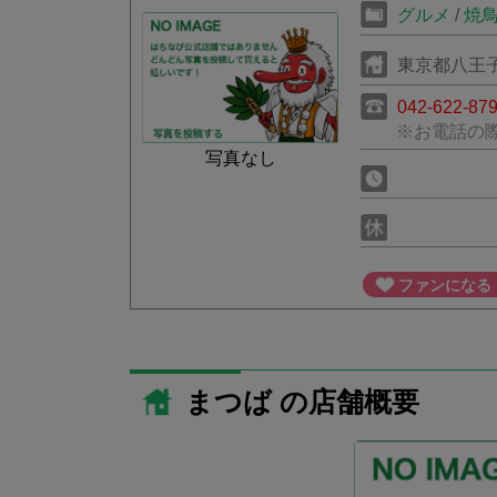
グルメ
/
焼
東京都八王子
042-622-87
※お電話の
写真なし
ファンになる
まつば の店舗概要