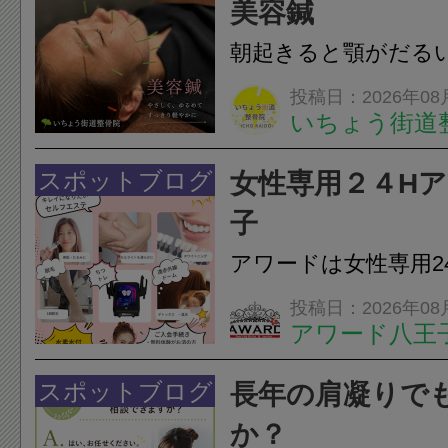
いこともあります。
美容鍼
原因を確認し、お一人お
朝起きると顎がだる
ありませんか？無意
投稿日：2026年08
いちょう街道
は、顎の痛みや疲れ
フェイスラインの張
スポットブログ
女性専用２４H
のこわばり・頭痛や
子
ながることがありま
アワードは女性専用2
は、...
フエステを 思いっ
投稿日：2026年08
アワード八王
開催中
24時間ジム&
脱毛
スポットブログ
長年の肩凝りで
か？