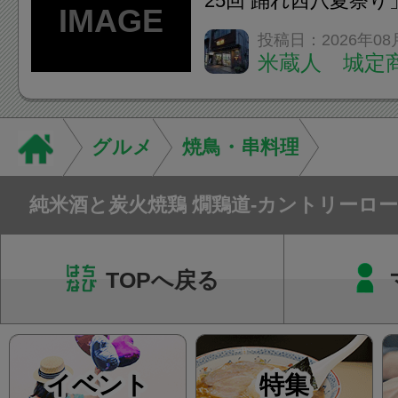
25回 踊れ西八夏祭
てくる！ 伝統の【阿
投稿日：2026年08
米蔵人 城定
情熱の【よさこいソ
結！数多くの団体が
店街を舞台に最高の演舞
グルメ
焼鳥・串料理
純米酒と炭火焼鶏 燗鶏道-カントリーロー
TOPへ戻る
イベント
特集