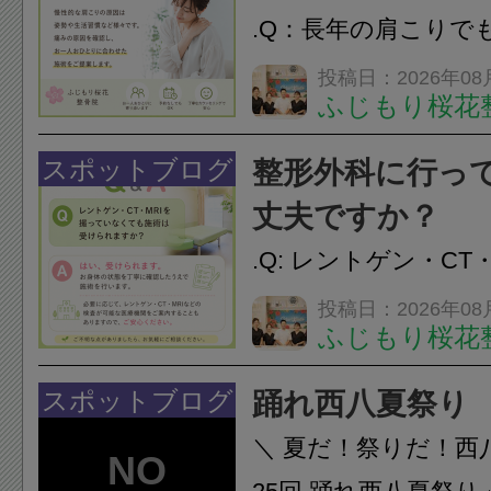
.Q：長年の肩こりで
か？A：はい、お任
投稿日：2026年08
ふじもり桜花
性的な肩こりの原因
慣など様々です。痛
スポットブログ
整形外科に行っ
し、お一人おひとり
丈夫ですか？
をご提案します。.#肩こ
.Q: レントゲン・CT
いなくても施術は受
投稿日：2026年08
ふじもり桜花
A: はい、受けられ
態を丁寧に確認した
スポットブログ
踊れ西八夏祭り
います。必要に応じ
＼ 夏だ！祭りだ！西
ン・CT・MRIなどの検.