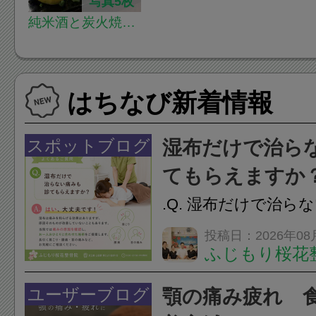
写真5枚
純米酒と炭火焼鶏
燗鶏道-カントリー
ロード-
はちなび新着情報
スポットブログ
湿布だけで治ら
てもらえますか
.Q. 湿布だけで治ら
らえますか？A. は
投稿日：2026年08
ふじもり桜花
湿布は痛みを和らげ
すが、原因そのもの
ユーザーブログ
顎の痛み疲れ 