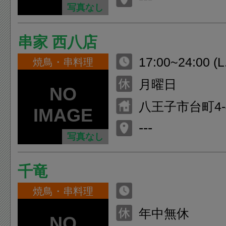
写真なし
串家 西八店
17:00~24:00 (L
焼鳥・串料理
月曜日
八王子市台町4-4
ドール西八王子
---
写真なし
千竜
焼鳥・串料理
年中無休