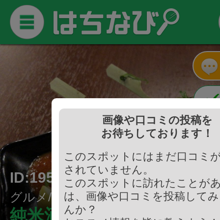
画像や口コミの投稿を
お待ちしております！
このスポットにはまだ口コミ
されていません。
ID:195379
このスポットに訪れたことが
グルメ/焼鳥・串料理
は、画像や口コミを投稿してみ
んか？
純米酒と炭火焼鶏 燗鶏道-