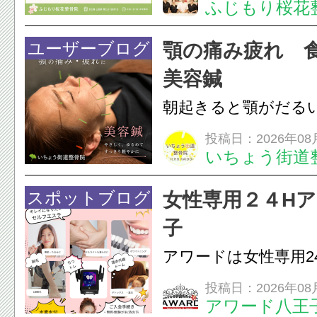
ふじもり桜花
湿布は痛みを和らげ
すが、原因そのもの
ユーザーブログ
顎の痛み疲れ 
いこともあります。
美容鍼
原因を確認し、お一人お
朝起きると顎がだる
ありませんか？無意
投稿日：2026年08
いちょう街道
は、顎の痛みや疲れ
フェイスラインの張
スポットブログ
女性専用２４H
のこわばり・頭痛や
子
ながることがありま
アワードは女性専用2
は、...
フエステを 思いっ
投稿日：2026年08
アワード八王
開催中