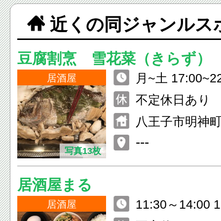
近くの同ジャンルス
豆腐割烹 雪花菜（きらず）
月~土 17:00~22
居酒屋
00） 日・祝日 17
不定休日あり
（L.O.21:30）
八王子市明神町4
日 ランチ11:30~
一レジデンス
---
O.13:30）
写真13枚
居酒屋まる
11:30～14:00 1
居酒屋