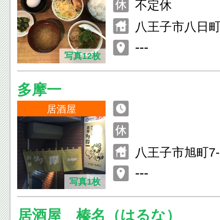
O. 23:30)
不定休
八王子市八日町1-
F
---
写真12枚
多摩一
居酒屋
八王子市旭町7-
1
---
写真1枚
居酒屋 榛名（はるな）