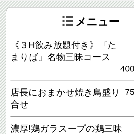
出来ます。
メニュー
大山どりを使用した自慢の鶏料
充実の品揃えです。
《３H飲み放題付き》『た
まりば』名物三昧コース
本格イタリアンや和食、串焼き
40
の他一品料理など様々なジャン
舌鼓をうってみてはいかがで
店長におまかせ焼き鳥盛り
7
合せ
また、八王子でも有数の品揃
楽しむ事が出来るお店でもあ
濃厚!鶏ガラスープの鶏三昧