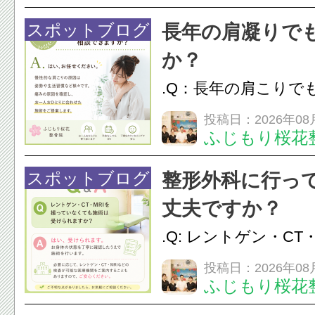
24時間ジム&
脱毛
スポットブログ
長年の肩凝りで
か？
.Q：長年の肩こりで
か？A：はい、お任
投稿日：2026年08
ふじもり桜花
性的な肩こりの原因
慣など様々です。痛
スポットブログ
整形外科に行っ
し、お一人おひとり
丈夫ですか？
をご提案します。.#肩こ
.Q: レントゲン・CT
いなくても施術は受
投稿日：2026年08
ふじもり桜花
A: はい、受けられ