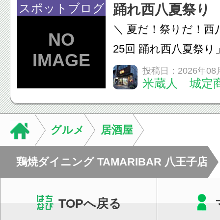
態を丁寧に確認した
スポットブログ
踊れ西八夏祭り
います。必要に応じ
＼ 夏だ！祭りだ！西
ン・CT・MRIなどの検.
25回 踊れ西八夏祭
てくる！ 伝統の【阿
投稿日：2026年08
米蔵人 城定
情熱の【よさこいソ
結！数多くの団体が
店街を舞台に最高の演舞
グルメ
居酒屋
鶏焼ダイニング TAMARIBAR 八王子店
TOPへ戻る