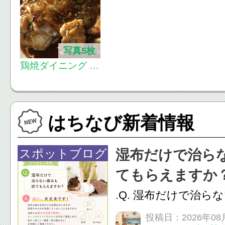
写真5枚
鶏焼ダイニング T
AMARIBAR 八王
子店
はちなび新着情報
スポットブログ
湿布だけで治ら
てもらえますか
.Q. 湿布だけで治ら
らえますか？A. は
投稿日：2026年08