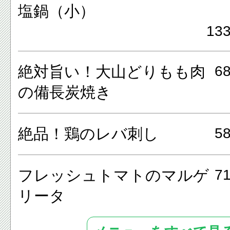
塩鍋（小）
フレッシュトマトのマルゲリ
13
ージの炭火焼など、ワインに相
ルメが盛り沢山です。
絶対旨い！大山どりもも肉
6
の備長炭焼き
宴会や女子会に最適な飲み放題
ス料理もあります。
絶品！鶏のレバ刺し
5
フレッシュトマトのマルゲ
7
リータ