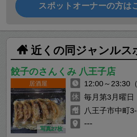
スポットオーナーの方は
近くの同ジャンルス
餃子のさんくみ 八王子店
12:00～23:30（
居酒屋
毎月第3月曜日
八王子市中町3-1
1F
---
写真27枚