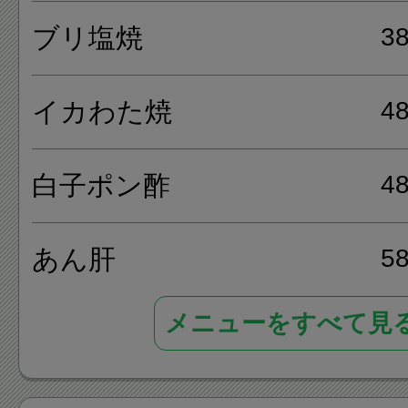
め、沖縄料理、焼鳥、串揚げ、
ブリ塩焼
3
イドルカフェ、缶詰バー等沢
ります。
イカわた焼
4
白子ポン酢
4
あん肝
5
メニューをすべて見