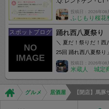
.Q: レントゲン・CT
いなくても施術は受
投稿日：2026年08
ふじもり桜花
A: はい、受けられ
態を丁寧に確認した
スポットブログ
踊れ西八夏祭り
います。必要に応じ
＼ 夏だ！祭りだ！西
ン・CT・MRIなどの検.
25回 踊れ西八夏祭
てくる！ 伝統の【阿
投稿日：2026年08
米蔵人 城定
情熱の【よさこいソ
結！数多くの団体が
店街を舞台に最高の演舞
グルメ
居酒屋
【閉店】馬豚