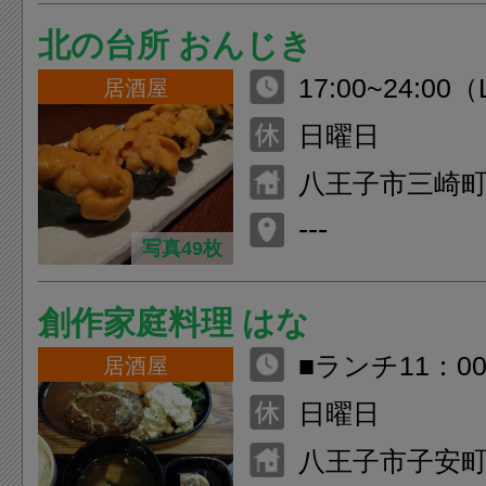
北の台所 おんじき
17:00~24:00（
居酒屋
リンクL.O.23:
日曜日
八王子市三崎町
F
---
写真49枚
創作家庭料理 はな
■ランチ11：00
居酒屋
ィナー17:00～23
日曜日
30)
八王子市子安町4-