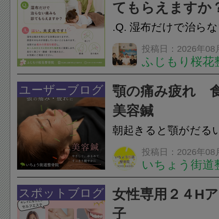
てもらえますか
.Q. 湿布だけで治ら
らえますか？A. は
投稿日：2026年08
ふじもり桜花
湿布は痛みを和らげ
すが、原因そのもの
ユーザーブログ
顎の痛み疲れ 
いこともあります。
美容鍼
原因を確認し、お一人お
朝起きると顎がだる
ありませんか？無意
投稿日：2026年08
いちょう街道
は、顎の痛みや疲れ
フェイスラインの張
スポットブログ
女性専用２４H
のこわばり・頭痛や
子