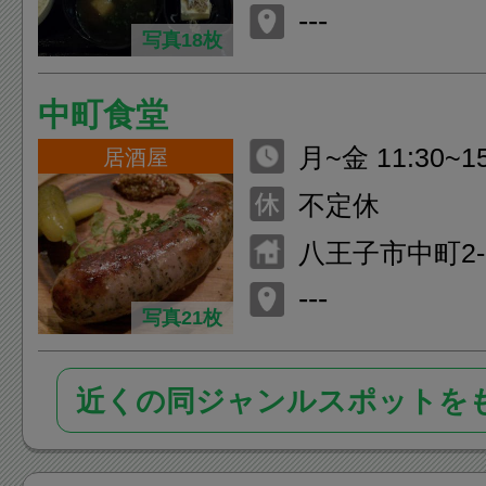
---
写真18枚
中町食堂
月~金 11:30~15
居酒屋
1:00 土・日・祝
不定休
翌1:00
八王子市中町2-
---
写真21枚
近くの同ジャンルスポットを