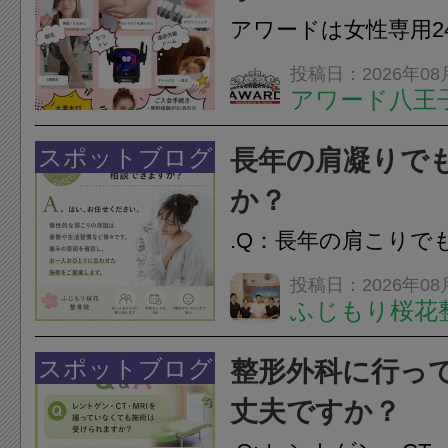
ながることがありま
アワードは女性専用2
は、...
フエステを 思いっ
投稿日：2026年08
アワード八王
開催中
24時間ジム&
脱毛
スポットブログ
長年の肩凝りで
か？
.Q：長年の肩こりで
か？A：はい、お任
投稿日：2026年08
ふじもり桜花
性的な肩こりの原因
慣など様々です。痛
スポットブログ
整形外科に行っ
し、お一人おひとり
丈夫ですか？
をご提案します。.#肩こ