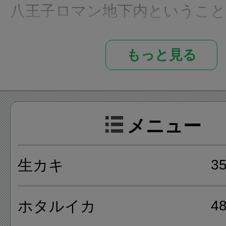
八王子ロマン地下内というこ
和レトロな雰囲気と気軽には
もっと見る
お店です。
メニューは、生カキ、ホタル
メニュー
焼、どんぶりA5ランク牛すじ
一枚鶏もも焼、馬肉のカルパッ
生カキ
3
包、海鮮サラダ等があります。
ホタルイカ
4
八王子ロマン地下内には、居酒