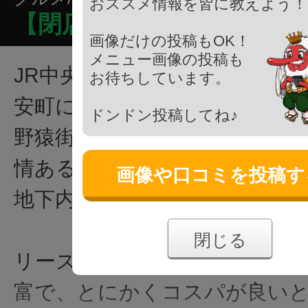
おススメ情報を皆に教えよう！
【閉店】馬豚サンイチ
画像だけの投稿もOK！
メニュー画像の投稿も
JR中央線 八王子駅南口から徒
お待ちしています。
安町にある居酒屋です。
ドンドン投稿してね♪
野猿街道（都道160号）・南大
情ある横丁を再現した施設、八
画像や口コミを投稿す
地下内に軒を連ねています。
閉じる
リーズナブルな価格設定とメ
富で、とにかくコスパが良い