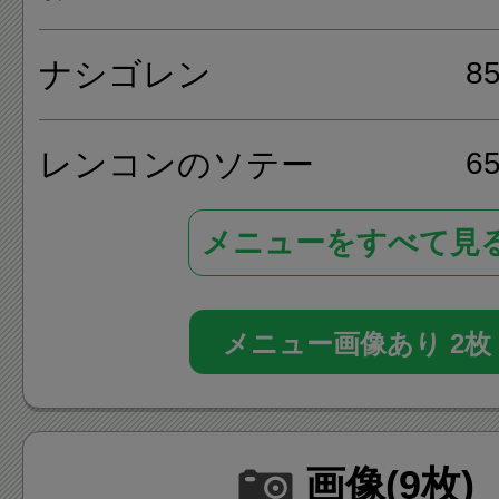
産、天然物を厳選しています。
ナシゴレン
8
ドウラクダキッチンのメニュ
レンコンのソテー
6
ン酢、ラムのローズマリーロ
リソー（鎌倉ソーセージ）、地
メニューをすべて見
ミントソテー等があります。
メニュー画像あり 2枚
画像(9枚)