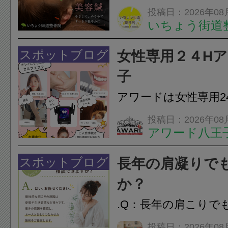
ありませんか？無意
投稿日：2026年08
いちょう街道
は、顎の痛みや疲れ
フェイスラインの張
スポットブログ
女性専用２４H
のこわばり・頭痛や
子
ながることがありま
アワードは女性専用2
は、...
フエステを 思いっ
投稿日：2026年08
アワード八王
開催中
24時間ジム&
脱毛
スポットブログ
長年の肩凝りで
か？
.Q：長年の肩こりで
か？A：はい、お任
投稿日：2026年08