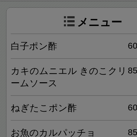
と美味しい海鮮料理が人気のお
メニュー
います。
白子ポン酢
6
ドウラクダキッチンは、少人
とお酒を楽しみたいという方
カキのムニエル きのこクリ
8
店で、市場から仕入れたばかり
ームソース
材を使った料理は絶品です。
ねぎたこポン酢
6
食材に対してのこだわりが強
で美味しい料理をモットーに、
お魚のカルパッチョ
8