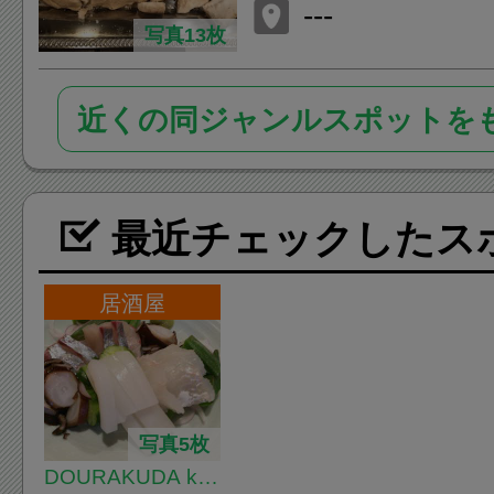
一レジデンス
---
O.13:30）
写真13枚
近くの同ジャンルスポットを
最近チェックしたス
居酒屋
写真5枚
DOURAKUDA kitc