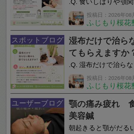
.Q. 食いしばりや顎
らえますか？A. は
投稿日：2026年08
ふじもり桜花
す。食いしばりや歯
けでなく首や肩の筋
スポットブログ
湿布だけで治ら
担をかけ、顎関節症
てもらえますか
つながることがあります
.Q. 湿布だけで治ら
らえますか？A. は
投稿日：2026年08
ふじもり桜花
湿布は痛みを和らげ
すが、原因そのもの
ユーザーブログ
顎の痛み疲れ 
いこともあります。
美容鍼
原因を確認し、お一人お
朝起きると顎がだる