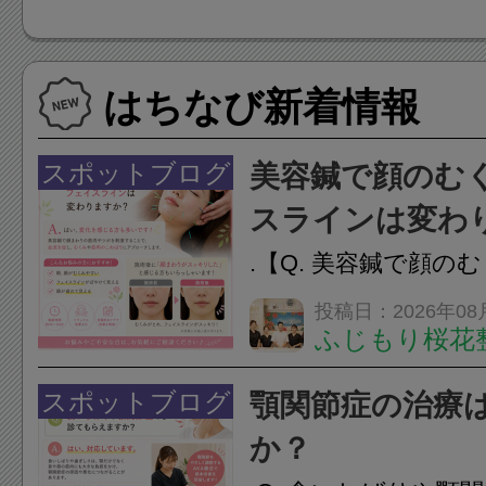
hen（ドウラクダ
キッチン）
はちなび新着情報
スポットブログ
美容鍼で顔のむ
スラインは変わ
.【Q. 美容鍼で顔の
ラインは変わりますか
投稿日：2026年08
ふじもり桜花
変化を感じる方も多
で顔まわりの筋肉や
スポットブログ
顎関節症の治療
ことで、血流を促し
か？
のこわばりにアプローチ