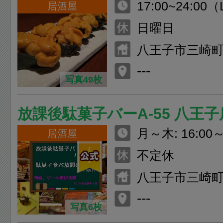
17:00~24:00（
居酒屋
リンクL.O.23:
日曜日
八王子市三崎町
F
---
写真49枚
放課後駄菓子バーA-55 八王子
月～木: 16:00
居酒屋
理L.O. 翌0:30
不定休
翌0:30） 金、祝
八王子市三崎町
～翌5:00 （料理L
3F
---
ドリンクL.O. 翌
写真6枚
2:00～翌5:00 