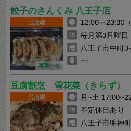
4:30 ドリンクL.
餃子のさんくみ 八王子店
日、祝日: 12:0
12:00～23:30（
居酒屋
（料理L.O. 翌
毎月第3月曜日
L.O. 翌0:30
了時間の1時間
八王子市中町3-1
ます。
1F
---
写真27枚
豆腐割烹 雪花菜（きらず）
月~土 17:00~22
居酒屋
00） 日・祝日 17
不定休日あり
（L.O.21:30）
八王子市明神町4
日 ランチ11:30~