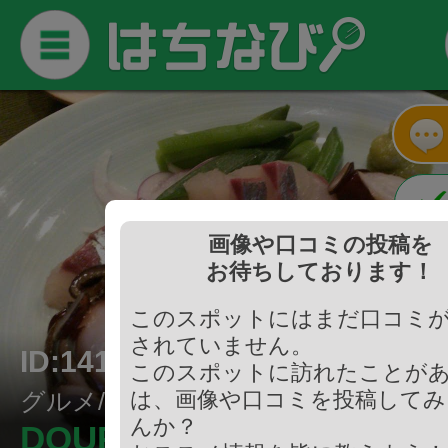
画像や口コミの投稿を
お待ちしております！
このスポットにはまだ口コミ
されていません。
ID:141196
このスポットに訪れたことが
グルメ/居酒屋
は、画像や口コミを投稿してみ
んか？
DOURAKUDA kitchen