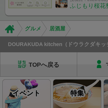
ふじもり桜花
性的な肩こりの原因
慣など様々です。痛
し、お一人おひとり
グルメ
居酒屋
をご提案します。.#肩こ
DOURAKUDA kitchen（ドウラクダキ
TOPへ戻る
イベント
特集