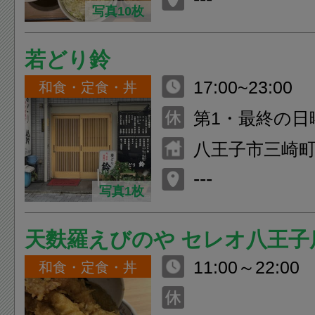
写真10枚
若どり鈴
17:00~23:00
和食・定食・丼
第1・最終の日
八王子市三崎町9
---
写真1枚
天麩羅えびのや セレオ八王子
11:00～22:00
和食・定食・丼