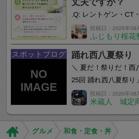
丈夫ですか？
をご提案します。.#肩こ
.Q: レントゲン・CT
いなくても施術は受
投稿日：2026年08
ふじもり桜花
A: はい、受けられ
態を丁寧に確認した
スポットブログ
踊れ西八夏祭り
います。必要に応じ
＼ 夏だ！祭りだ！西
ン・CT・MRIなどの検.
25回 踊れ西八夏祭
てくる！ 伝統の【阿
投稿日：2026年08
米蔵人 城定
情熱の【よさこいソ
結！数多くの団体が
店街を舞台に最高の演舞
グルメ
和食・定食・丼