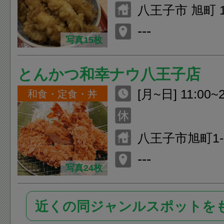
八王子市 旭町 
王子北館 9F
---
写真15枚
とんかつ和幸ナウ八王子店
[月~日] 11:00~2
和食・定食・丼
00)
八王子市旭町1
F
---
写真24枚
近くの同ジャンルスポットを