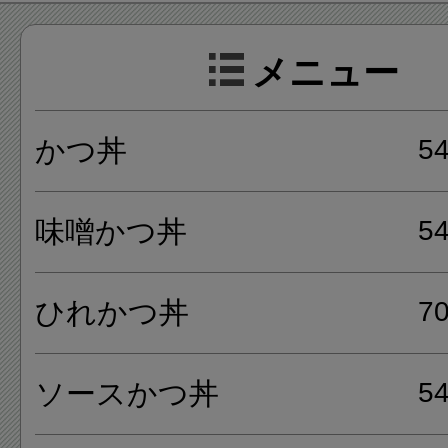
メニュー
とんかつの他に海老フライ、
フライ、キムチや枝豆などの
かつ丼
5
ーも豊富です。
味噌かつ丼
5
ひれかつ丼
7
ソースかつ丼
5