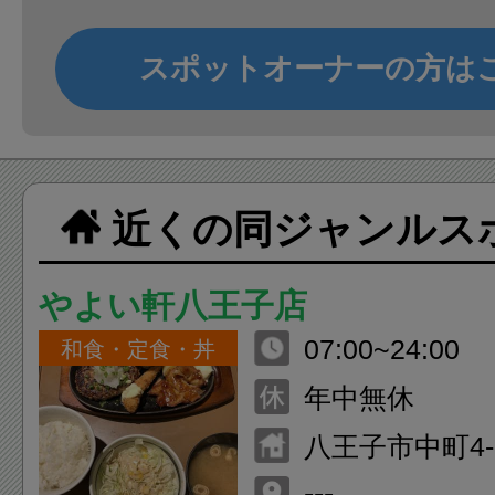
スポットオーナーの方は
近くの同ジャンルス
やよい軒八王子店
07:00~24:00
和食・定食・丼
年中無休
八王子市中町4
ビル
---