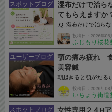
スポットブログ
湿布だけで治ら
てもらえますか
.Q. 湿布だけで治ら
らえますか？A. は
投稿日：2026年08
ふじもり桜花
湿布は痛みを和らげ
すが、原因そのもの
ユーザーブログ
顎の痛み疲れ 
いこともあります。
美容鍼
原因を確認し、お一人お
朝起きると顎がだる
ありませんか？無意
投稿日：2026年08
いちょう街道
は、顎の痛みや疲れ
フェイスラインの張
スポットブログ
女性専用２４H