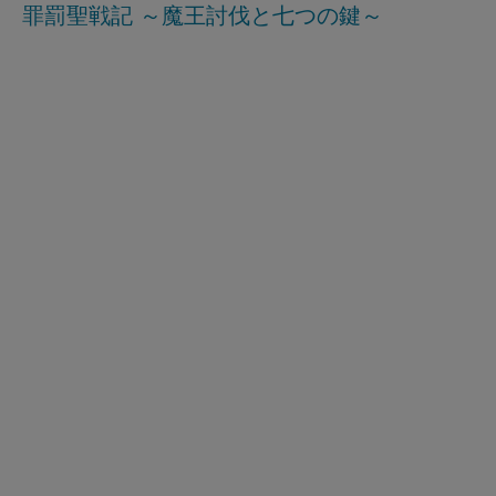
罪罰聖戦記 ～魔王討伐と七つの鍵～