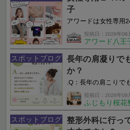
のこわばり・頭痛や
子
ながることがありま
アワードは女性専用2
は、...
フエステを 思いっ
投稿日：2026年08
アワード八王
開催中
24時間ジム&
脱毛
スポットブログ
長年の肩凝りで
か？
.Q：長年の肩こりで
か？A：はい、お任
投稿日：2026年08
ふじもり桜花
性的な肩こりの原因
慣など様々です。痛
スポットブログ
整形外科に行っ
し、お一人おひとり