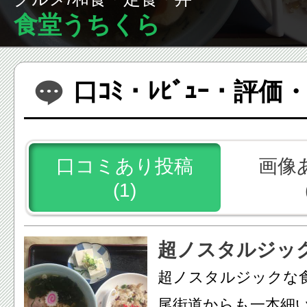
食堂うちくら
口ｺﾐ・ﾚﾋﾞｭｰ・評
口コミあり投稿
画像
(1)
超ノスタルジッ
超ノスタルジックな食
尾街道からも一本細