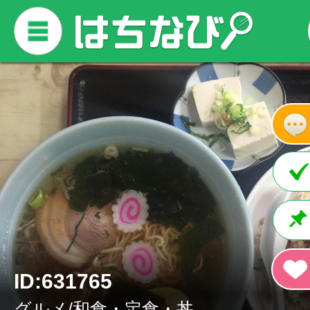
ID:631765
グルメ/和食・定食・丼