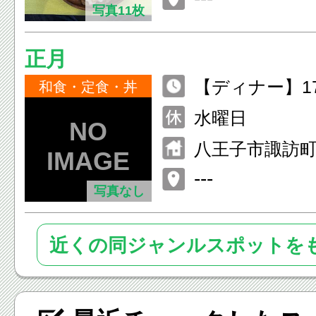
写真11枚
正月
【ディナー】17:3
和食・定食・丼
【ランチ】11:30
水曜日
八王子市諏訪町5
---
写真なし
近くの同ジャンルスポットを