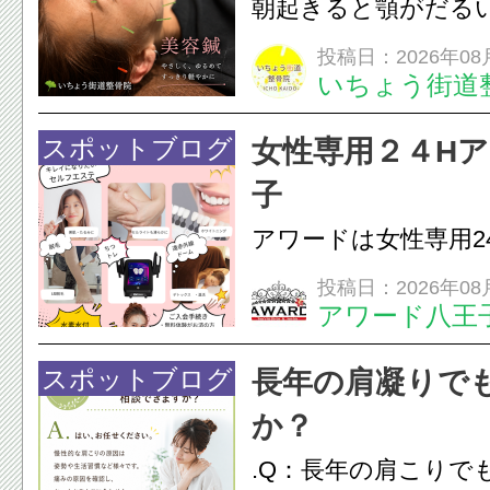
朝起きると顎がだる
ありませんか？無意
投稿日：2026年08
いちょう街道
は、顎の痛みや疲れ
フェイスラインの張
スポットブログ
女性専用２４H
のこわばり・頭痛や
子
ながることがありま
アワードは女性専用2
は、...
フエステを 思いっ
投稿日：2026年08
アワード八王
開催中
24時間ジム&
脱毛
スポットブログ
長年の肩凝りで
か？
.Q：長年の肩こりで