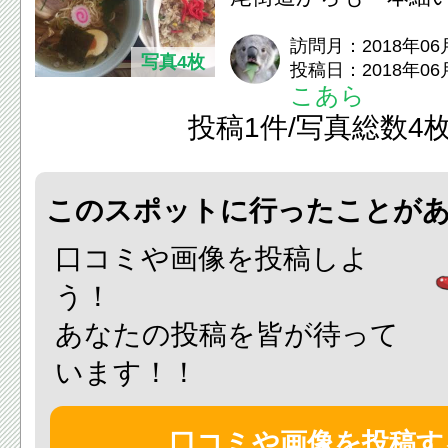
ろにあり「こんなと
訪問月：2018年06
写真4枚
投稿日：2018年06
あったんだ...
こあら
投稿1件/写真総数4
このスポットに行ったことが
口コミや画像を投稿しよ
う！
あなたの投稿を皆が待って
います！！
口コミや画像を投稿す