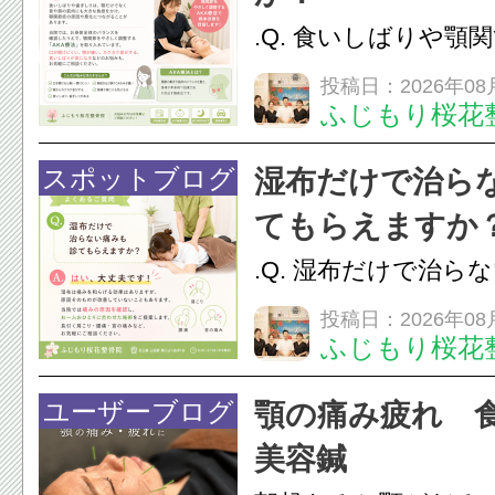
.Q. 食いしばりや顎
らえますか？A. は
投稿日：2026年08
ふじもり桜花
す。食いしばりや歯
けでなく首や肩の筋
スポットブログ
湿布だけで治ら
担をかけ、顎関節症
てもらえますか
つながることがあります
.Q. 湿布だけで治ら
らえますか？A. は
投稿日：2026年08
ふじもり桜花
湿布は痛みを和らげ
すが、原因そのもの
ユーザーブログ
顎の痛み疲れ 
いこともあります。
美容鍼
原因を確認し、お一人お