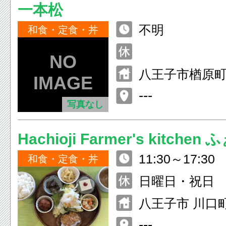
一本松
不明
和食・定食・丼
八王子市楢原町
---
写真なし
Hachioji Farmer's kitchen
11:30～17:30
和食・定食・丼
日曜日・祝日
八王子市 川口町3
---