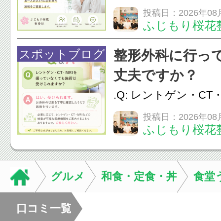
か？A：はい、お任
投稿日：2026年08
ふじもり桜花
性的な肩こりの原因
慣など様々です。痛
スポットブログ
整形外科に行っ
し、お一人おひとり
丈夫ですか？
をご提案します。.#肩こ
.Q: レントゲン・CT
いなくても施術は受
投稿日：2026年08
ふじもり桜花
A: はい、受けられ
態を丁寧に確認した
います。必要に応じ
グルメ
和食・定食・丼
食堂
ン・CT・MRIなどの検.
口コミ一覧