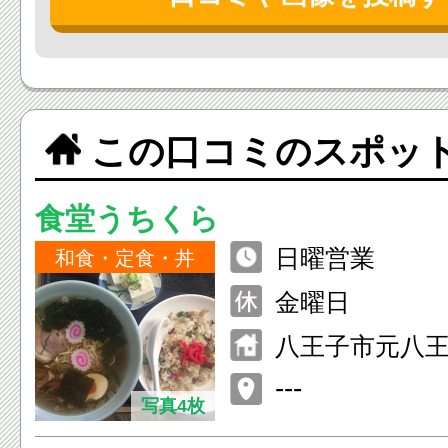
この口コミのスポッ
食堂うちくら
日曜営業
和食・定食・丼
金曜日
八王子市元八王子
---
写真4枚