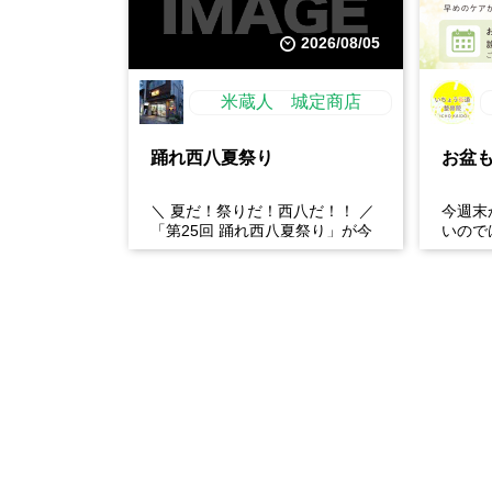
2026/08/05
米蔵人 城定商店
踊れ西八夏祭り
お盆
＼ 夏だ！祭りだ！西八だ！！ ／
今週末
「第25回 踊れ西八夏祭り」が今
いので
年もやってくる！ 伝統の【阿波
行、長
おどり】と、情熱の【...
り・腰