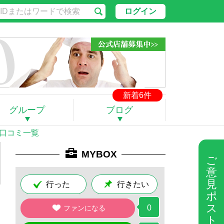
ログイン
新着6件
グループ
ブログ
 口コミ一覧
MYBOX
ご
意
見
行った
行きたい
ポ
ス
0
ファンになる
ト