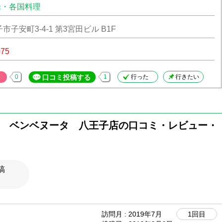
米・各国料理
子安町3-4-1 第3宮田ビル B1F
075
0
口コミ投稿する
1
行った
行きたい
 ベンベヌータ 八王子店の口コミ・レビュー・
稿
訪問月 : 2019年7月
1回目