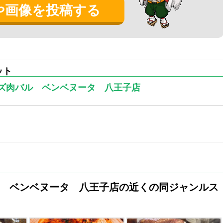
や画像を投稿する
ジしていましたが、それとは違い、シュラスコはメニューの
どのイタリアン系が多い、かと思えば、ナシゴレンやガパオ
たカレーなどがあり、なんとも多国籍なメニュー豊富なお店
名前が書いてあり、店員さんにきくと、１つのお店に２つの
ット
ズ肉バル ベンベヌータ 八王子店
のメニューからレディースセットを、主人は牛赤身肉のシュ
きました。ローストビーフのような感じです。
した。
とシーフードカレーを頼みました。
 ベンベヌータ 八王子店の近くの同ジャンルス
たです。