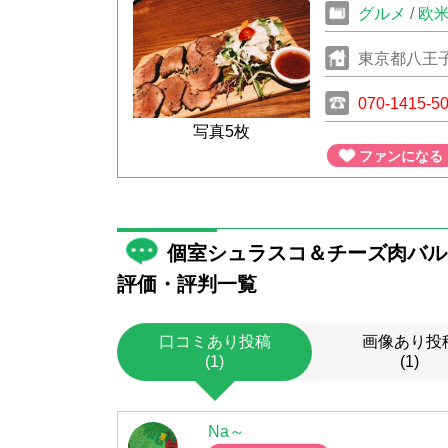
グルメ
/
欧
東京都八王子市
070-1415-5
写真5枚
ファンになる
個室シュラスコ＆チーズ肉バル
評価・評判一覧
口コミあり投稿
画像あり投
(1)
(1)
Na～