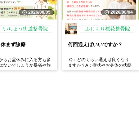
2026/08/05
2026/08/04
いちょう街道整骨院
ふじもり桜花整骨院
も休まず診療
何回通えばいいですか？
からお盆休みに入る方も多
.Q：どのくらい通えば良くなり
はないでしょうか帰省や旅
ますか？A：症状やお身体の状態
時間の運転などで、肩こ
によって異なります。初回にしっ
痛・足の疲れが出やす...
かり検査・ご説明を行い、...