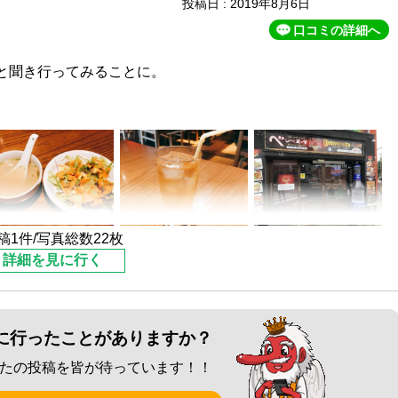
投稿日 : 2019年8月6日
口コミの詳細へ
と聞き行ってみることに。
。
ュラスコやパスタなどいろんなメニューがあるようです。
理屋さんのような雰囲気です。
他に入り口ないし。。。
ります。一階は出入り口で、お店は地下にありました。
稿1件/写真総数22枚
詳細を見に行く
です。
で、主人が「シュラスコのお店はここですか？」ときくと、
に行ったことがありますか？
れました。
たの投稿を皆が待っています！！