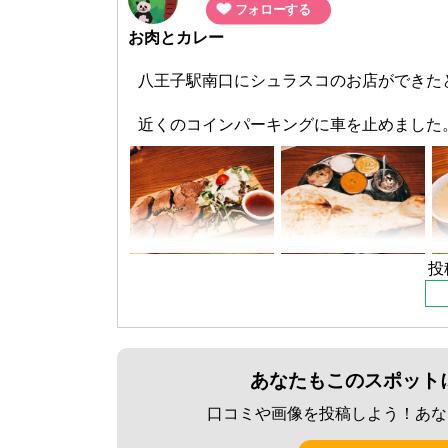
フォローする
お肉とカレー
八王子駅南口にシュラスコのお店ができた
近くのコインパーキングに車を止めました
お店の壁に大きなメニュー看板があり、シ
早速店内へ。
一階の入り口のドアを開けると、インド料
あれ？なんか違う？ここでいいんだよね？
なんだか不思議な感じでしたが、地下へ降
投
店内はなんだかバーのような雰囲気のお店
インド・ネパール人系の店員さんが来たの
「はい、そうです」とのこと。
やっぱり良かったんだ。と席に着きます。
あなたもこのスポット
子供連れとわかると、広い席を用意してく
口コミや画像を投稿しよう！あな
席に着きメニューを見ると、