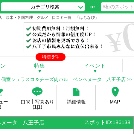
カテゴリ検索
or
- 欧米・各国料理｜グルメ - 口コミ一覧 「はちなび」
特集6件
ポン
特集
イベント
>
個室シュラスコ＆チーズ肉バル ベンベヌータ 八王子店
>>
ュー
口ｺﾐ｜写真あり
詳細情報
MAP
)
(1|1)
スポットID:186138
ベヌータ 八王子店