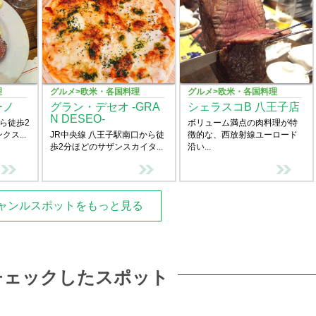
理
グルメ>欧米・各国料理
グルメ>欧米・各国料理
ーノ
グラン・デセオ -GRA
シェラスコB 八王子店
N DESEO-
ら徒歩2
ボリューム満点の肉料理が特
ス...
JR中央線 八王子駅南口から徒
徴的な、西放射線ユーロード
歩2分ほどのサザンスカイタ...
沿い...
ャンルスポットをもっと見る
チェックしたスポット