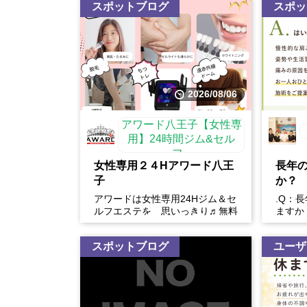
スポットブログ
スポッ
2026/08/06
アワード八王子【女性専
用】24時間ジム&セル
フ...
女性専用２４Hアワード八王
長年
子
か？
アワードは女性専用24Hジム＆セ
.Q：
ルフエステを 思いっきり♬無料
ますか
体験開催中
い。慢
や生活
スポットブログ
ユーザ