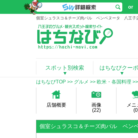
or
個室シュラスコ＆チーズ肉バル ベンベヌータ 八王子店 
スポット別検索
はちなびクー
はちなびTOP
>>
グルメ
>>
欧米・各国料理
>
店舗概要
画像
メニ
(22)
(0
個室シュラスコ＆チーズ肉バル ベン