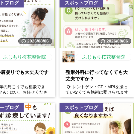
トブログ
スポットブログ
2026/08/06
2026/08/06
ふじもり桜花整骨院
ふじもり桜花整骨院
の肩凝りでも大丈夫です
整形外科に行ってなくても大
丈夫ですか？
長年の肩こりでも相談でき
.Q: レントゲン・CT・MRIを撮っ
？A：はい、お任せくださ
ていなくても施術は受けられます
性的な肩こりの原因は姿勢
か？A: はい、受けられます。お
習慣など様々です。...
身体の状態を丁...
ーブログ
スポットブログ