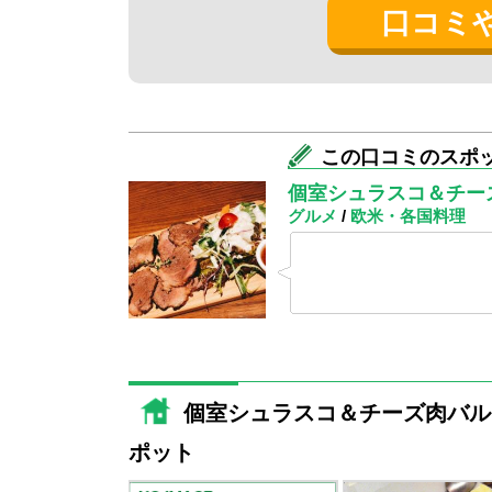
ん？？
口コミ
都内によくあるシュラスコのお店をイメー
１つで、どちらかというとパスタやピザな
ライスなどのアジア系、更にはナンのつい
でした。
しかも、カレーのメニューには違うお店の
この口コミのスポ
お店が入っているような感じだそうです。
個室シュラスコ＆チー
フシギ。。。
グルメ
/
欧米・各国料理
ということで、せっかくなので私はカレー
ラスコを注文しました。
少ししてお料理が運ばれてきました。
赤身肉のシュラスコは木のトレーにのって
しっかりとした歯ごたえの肉々しいお肉で
カレーは2種類選べたので、チキンカレー
個室シュラスコ＆チーズ肉バル
ナンも大きくて食べ応えがあり美味しかっ
ポット
お店の中に2種類のお店。
なんともユニークな飲食店でした(^_^)