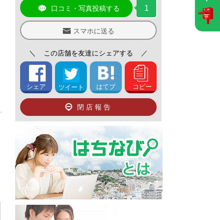
1
口コミ・写真投稿する
スマホに送る
＼
この店舗を友達にシェアする
／
シェア
はてブ
コピー
ツイート
閉店報告