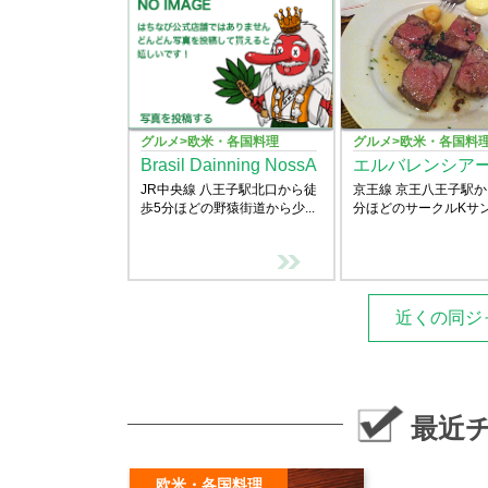
グルメ>欧米・各国料理
グルメ>欧米・各国料
Brasil Dainning NossA
エルバレンシア
JR中央線 八王子駅北口から徒
京王線 京王八王子駅か
歩5分ほどの野猿街道から少...
分ほどのサークルKサンク
近くの同ジ
最近
欧米・各国料理