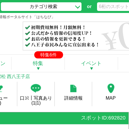
カテゴリ検索
or
地域情報ポータルサイト「はちなび」
特集6件
ポン
特集
イベント
雪松 西八王子店
ュー
口ｺﾐ｜写真あり
詳細情報
MAP
)
(1|1)
スポットID:692820