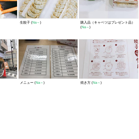
生餃子 (
Na～
)
購入品（キャベツはプレゼント品）
(
Na～
)
メニュー (
Na～
)
焼き方 (
Na～
)