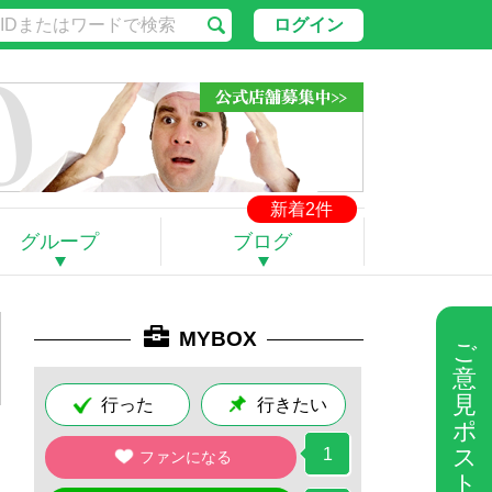
ログイン
新着2件
グループ
ブログ
MYBOX
ご
意
見
行った
行きたい
ポ
ス
1
ファンになる
ト