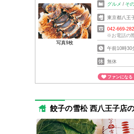
グルメ
/
そ
東京都八王子
042-669-28
※お電話の
写真9枚
午前10時3
無休
ファンになる
餃子の雪松 西八王子店