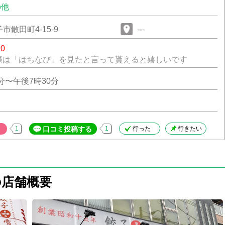
の他
市散田町4-15-9
---
20
際は「はちなび」を見たと言って貰えると嬉しいです
0分〜午後7時30分
1
口コミ投稿する
1
行った
行きたい
の店舗概要