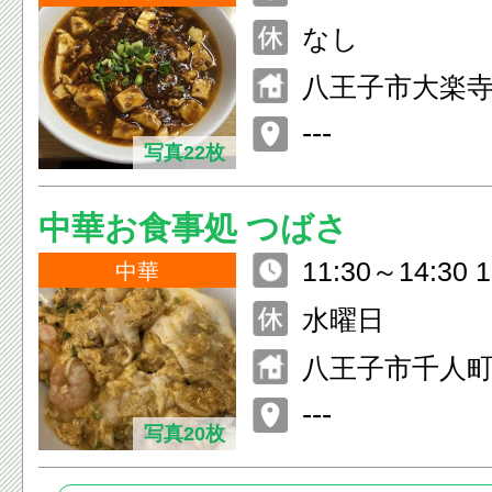
なし
八王子市大楽
---
写真22枚
中華お食事処 つばさ
11:30～14:30 
中華
水曜日
八王子市千人町2
ビル 1F
---
写真20枚