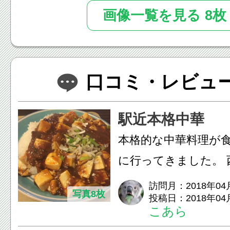
画像一覧を見る 8枚
口コミ・レビュー(
駅近本格中華
本格的な中華料理が
に行ってきました。 西八王子駅北口
から徒歩３分ほどの
訪問月：2018年04
写真8枚
投稿日：2018年04
八王子店。...
こあら