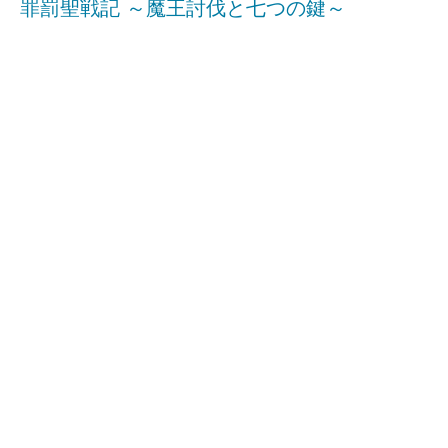
罪罰聖戦記 ～魔王討伐と七つの鍵～