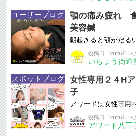
湿布は痛みを和らげ
すが、原因そのもの
ユーザーブログ
顎の痛み疲れ 
いこともあります。
美容鍼
原因を確認し、お一人お
朝起きると顎がだる
ありませんか？無意
投稿日：2026年08
いちょう街道
は、顎の痛みや疲れ
フェイスラインの張
スポットブログ
女性専用２４H
のこわばり・頭痛や
子
ながることがありま
アワードは女性専用2
は、...
フエステを 思いっ
投稿日：2026年08
アワード八王
開催中
24時間ジム&