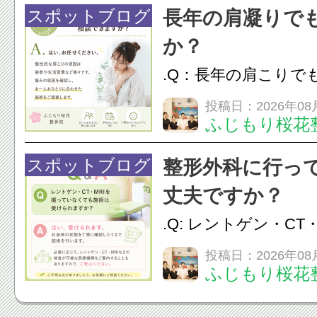
脱毛
スポットブログ
長年の肩凝りで
か？
.Q：長年の肩こりで
か？A：はい、お任
投稿日：2026年08
ふじもり桜花
性的な肩こりの原因
慣など様々です。痛
スポットブログ
整形外科に行っ
し、お一人おひとり
丈夫ですか？
をご提案します。.#肩こ
.Q: レントゲン・CT
いなくても施術は受
投稿日：2026年08
ふじもり桜花
A: はい、受けられ
態を丁寧に確認した