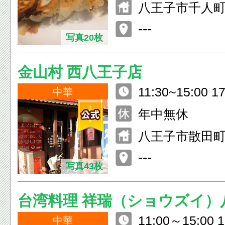
八王子市千人町2-
---
写真20枚
金山村 西八王子店
11:30~15:00 17
中華
O.23:30) [日・祝
年中無休
0(L.O.21:30)
八王子市散田町3
---
写真43枚
台湾料理 祥瑞（ショウズイ）
11:00～15:00 
中華