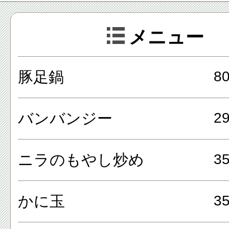
います。
メニュー
メニューは、かに玉、春雨サ
豚足鍋
8
リ、麻婆豆腐、鶏肉の生姜焼き
籠包などがあり、貸切予約も
バンバンジー
2
で、宴会にも気軽に利用出来ま
ニラのもやし炒め
3
店頭販売も行っており、肉まん
菜として八宝菜や鶏の唐揚げ
かに玉
3
ウトする事が出来ます。