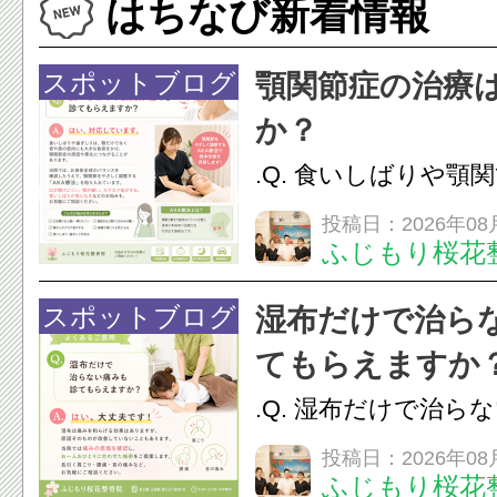
はちなび新着情報
スポットブログ
顎関節症の治療
か？
.Q. 食いしばりや顎
らえますか？A. は
投稿日：2026年08
ふじもり桜花
す。食いしばりや歯
けでなく首や肩の筋
スポットブログ
湿布だけで治ら
担をかけ、顎関節症
てもらえますか
つながることがあります
.Q. 湿布だけで治ら
らえますか？A. は
投稿日：2026年08
ふじもり桜花