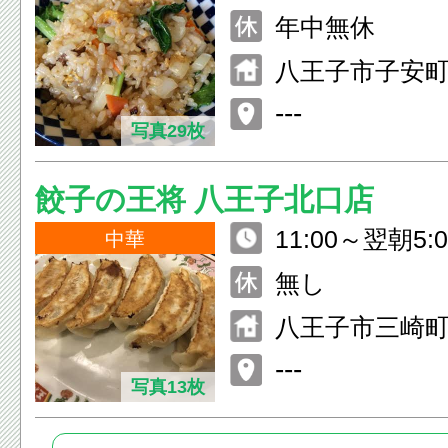
年中無休
八王子市子安町1
ル
---
写真29枚
餃子の王将 八王子北口店
11:00～翌朝5:
中華
祝] 11:00～22:
無し
八王子市三崎町3
ビル1F
---
写真13枚