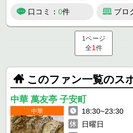
口コミ：
0
件
ブロ
1ページ
1
全
件
このファン一覧のス
中華 萬友亭 子安町
18:30~23:30
中華
日曜日