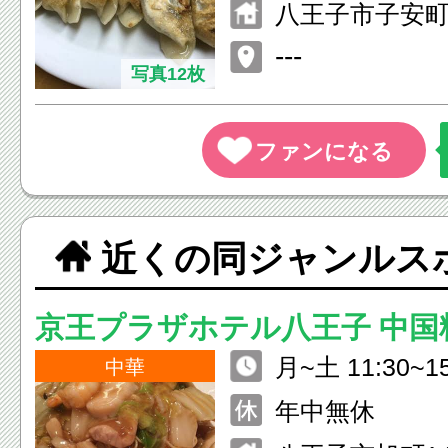
八王子市子安町1
---
写真12枚
近くの同ジャンルス
京王プラザホテル八王子 中国
月~土 11:30~15
中華
1:30 日・祝日 1
年中無休