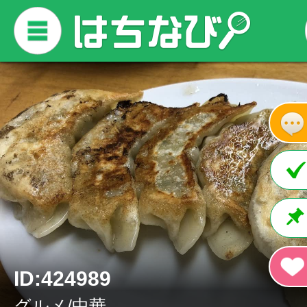
ID:424989
グルメ/中華