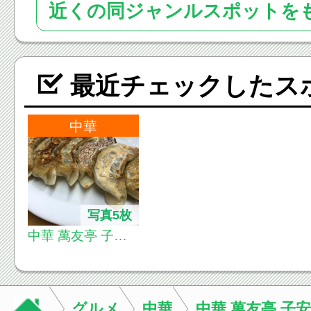
近くの同ジャンルスポットを
最近チェックしたス
中華
写真5枚
中華 萬友亭 子安
町
グルメ
中華
中華 萬友亭 子