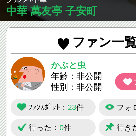
中華 萬友亭 子安町
ファン一
かぶと虫
年齢：非公開
性別：非公開
ﾌｧﾝｽﾎﾟｯﾄ：
23
件
フォ
行った：
0
件
行き