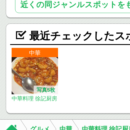
近くの同ジャンルスポットを
最近チェックしたス
中華
写真5枚
中華料理 徐記厨房
グルメ
中華
中華料理 徐記厨