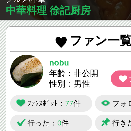
中華料理 徐記厨房
ファン一
nobu
年齢：非公開
性別：男性
ﾌｧﾝｽﾎﾟｯﾄ：
77
件
フォ
行った：
0
件
行き