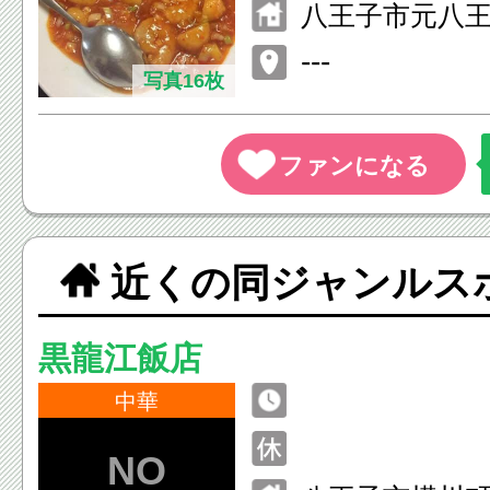
八王子市元八王子
---
写真16枚
近くの同ジャンルス
黒龍江飯店
中華