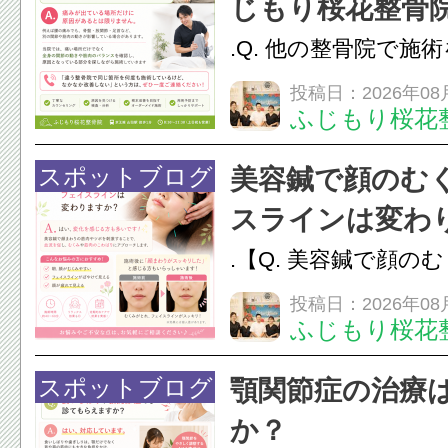
じもり桜花整骨
さい
.Q. 他の整骨院で施
じ場所の痛みがなか
投稿日：2026年08
ふじもり桜花
せん。A. 痛みが出
原因があるとは限り
スポットブログ
美容鍼で顔のむ
腰の痛みでも、骨盤
スラインは変わ
など、別の関節や筋肉の
.【Q. 美容鍼で顔の
ラインは変わりますか
投稿日：2026年08
ふじもり桜花
変化を感じる方も多
で顔まわりの筋肉や
スポットブログ
顎関節症の治療
ことで、血流を促し
か？