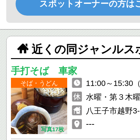
スポットオーナーの方は
近くの同ジャンルス
手打そば 車家
11:00～15:30（
そば・うどん
17:00～20:30（
水曜・第３木
※6月1日～8月
八王子市越野3-
タイム営業 11:0
---
（L.O.15:00） 
写真17枚
（L.O.21:00）