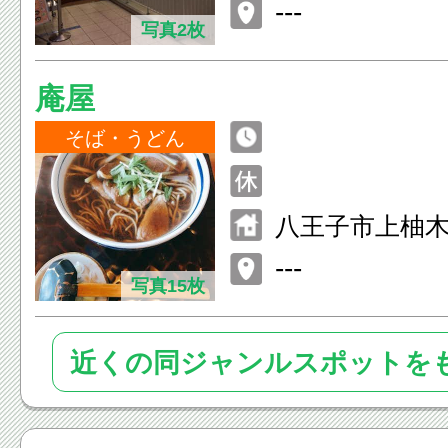
大沢
---
写真2枚
庵屋
そば・うどん
八王子市上柚木
---
写真15枚
近くの同ジャンルスポットを