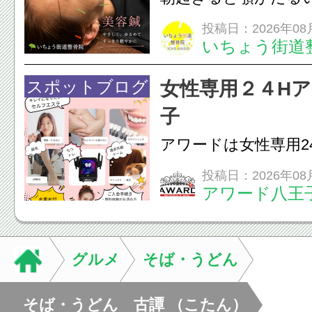
ありませんか？無意
投稿日：2026年08
いちょう街道
は、顎の痛みや疲れ
フェイスラインの張
スポットブログ
女性専用２４H
のこわばり・頭痛や
子
ながることがありま
アワードは女性専用2
は、...
フエステを 思いっ
投稿日：2026年08
アワード八王
開催中
24時間ジム&
脱毛
グルメ
そば・うどん
そば・うどん 古譚 （こたん）