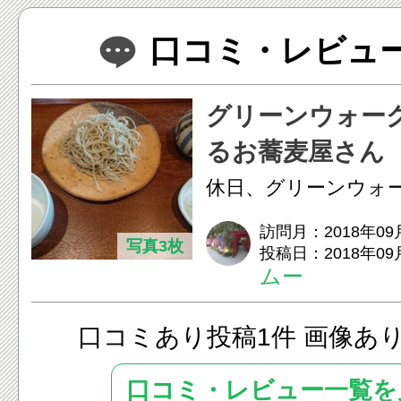
口コミ・レビュー(
グリーンウォー
るお蕎麦屋さん
休日、グリーンウォ
行くついでに、近く
訪問月：2018年09
写真3枚
投稿日：2018年09
うとなりました。 
ムー
あるお店を探し...
口コミあり投稿1件 画像あ
口コミ・レビュー一覧を