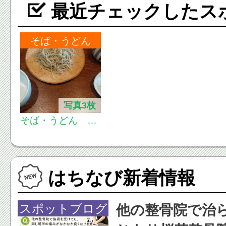
最近チェックしたス
そば・うどん
写真3枚
そば・うどん 古
譚 （こたん）
はちなび新着情報
スポットブログ
他の整骨院で治