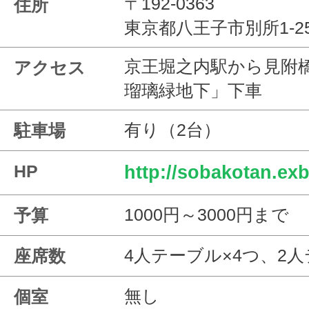
〒192-0363
住所
東京都八王子市別所1-25
京王堀之内駅から見附
アクセス
瑠璃緑地下」下車
有り（2台）
駐車場
HP
http://sobakotan.exb
1000円～3000円まで
予算
4人テーブル×4つ、2人
座席数
無し
個室