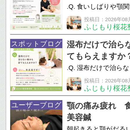
のこわばりにアプローチ
.Q. 食いしばりや顎
らえますか？A. は
投稿日：2026年08
ふじもり桜花
す。食いしばりや歯
けでなく首や肩の筋
スポットブログ
湿布だけで治ら
担をかけ、顎関節症
てもらえますか
つながることがあります
.Q. 湿布だけで治ら
らえますか？A. は
投稿日：2026年08
ふじもり桜花
湿布は痛みを和らげ
すが、原因そのもの
ユーザーブログ
顎の痛み疲れ 
いこともあります。
美容鍼
原因を確認し、お一人お
朝起きると顎がだる