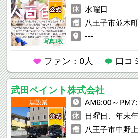
水曜日
八王子市並木町3
一ビル1F
---
写真1枚
ファン：0人
口コ
武田ペイント株式会社
AM6:00～PM7:
建設業
日曜日、年末年
八王子市中野上町3