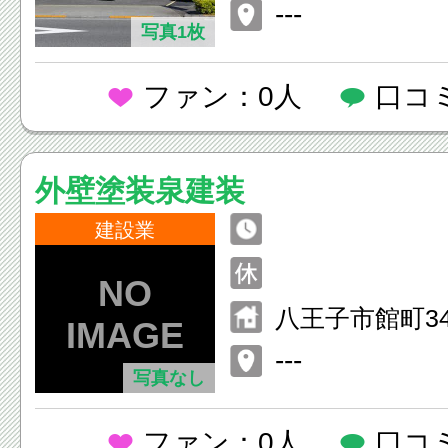
---
写真1枚
ファン：0人
口コ
外壁塗装泉建装
建設業
八王子市館町34
---
写真なし
ファン：0人
口コ