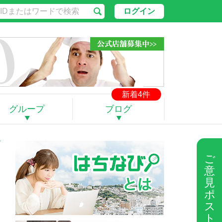
ログイン
新着4件
グループ
ブログ
ご
意
見
ポ
ス
ト