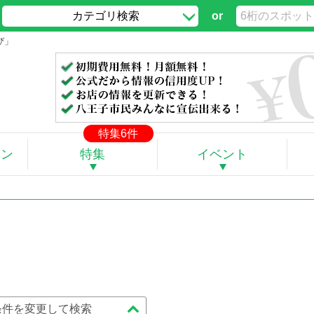
カテゴリ検索
or
び」
特集6件
ポン
特集
イベント
条件を変更して検索