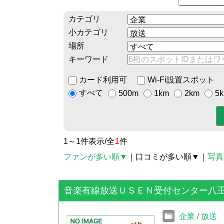
カテゴリ
小カテゴリ
場所
キーワード
カード利用可
Wi-Fi設置スポット
すべて
500m
1km
2km
5
1
1～1件表示/全
件
ファンが多い順▼
｜口コミが多い順▼
｜
写真
音楽有線放送ＵＳＥＮ受付センター八
企業
/
放送