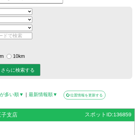
km
10km
が多い順▼
｜
最新情報順▼
位置情報を更新する
スポットID:136859
王子支店