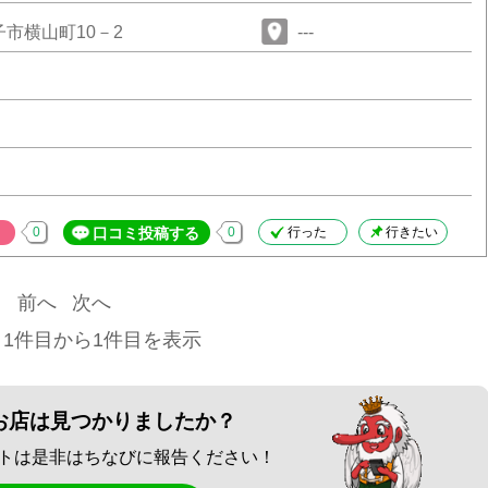
市横山町10－2
---
0
口コミ投稿する
0
行った
行きたい
前へ
次へ
 1件目から1件目を表示
お店は見つかりましたか？
トは是非はちなびに報告ください！