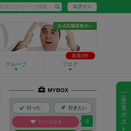
ログイン
新着3件
グループ
ブログ
MYBOX
ご
意
見
行った
行きたい
ポ
ス
0
ファンになる
ト