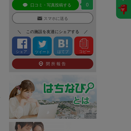
0
口コミ・写真投稿する
スマホに送る
＼
この施設を友達にシェアする
／
シェア
はてブ
コピー
ツイート
閉所報告