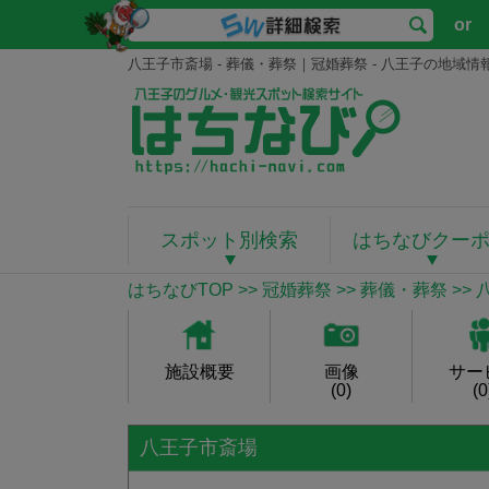
or
八王子市斎場 - 葬儀・葬祭｜冠婚葬祭 - 八王子の地域
スポット別検索
はちなびクー
はちなびTOP
>>
冠婚葬祭
>>
葬儀・葬祭
>>
施設概要
画像
サー
(0)
(0
八王子市斎場