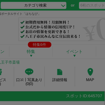
カテゴリ検索
or
情報ポータルサイト「はちなび」
特集6件
ポン
特集
イベント
 八王子市斎場
ビス
口ｺﾐ｜写真あり
詳細情報
MAP
)
(0|0)
スポットID:645707