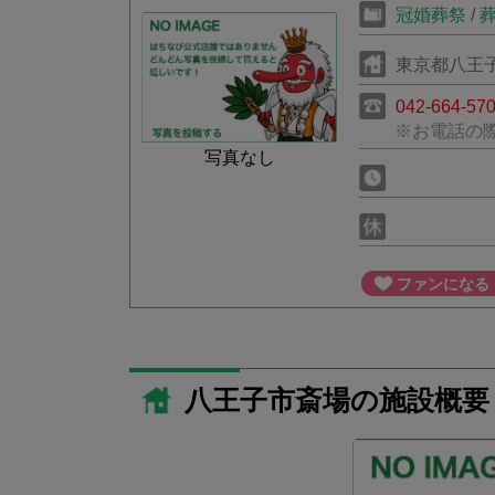
冠婚葬祭
/
東京都八王子
042-664-57
※お電話の
写真なし
ファンになる
八王子市斎場の施設概要