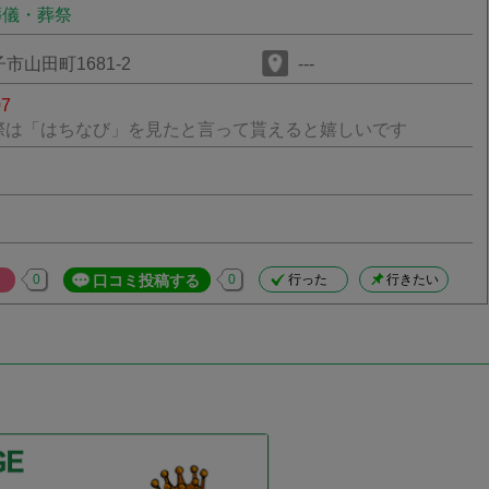
葬儀・葬祭
市山田町1681-2
---
07
際は「はちなび」を見たと言って貰えると嬉しいです
0
口コミ投稿する
0
行った
行きたい