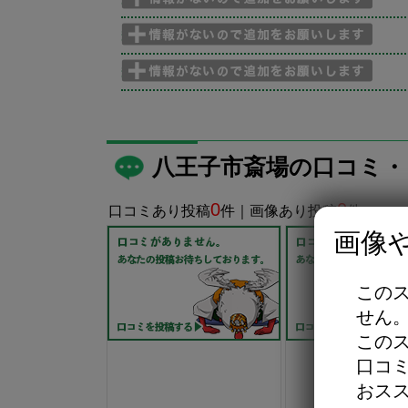
八王子市斎場の口コミ・
0
0
口コミあり投稿
件｜画像あり投稿
件
画像
この
せん
この
口コ
おス