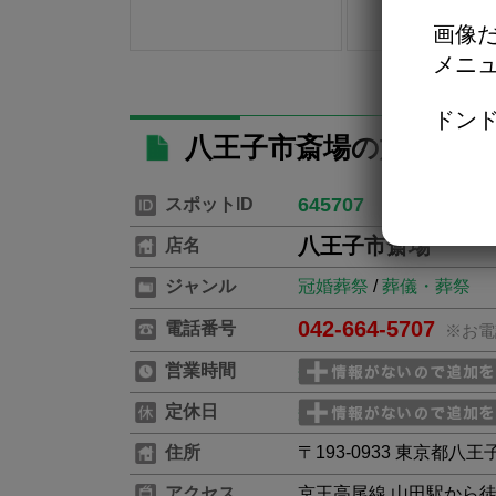
画像だ
メニ
ドンド
八王子市斎場の施設詳細
645707
スポットID
八王子市斎場
店名
ジャンル
冠婚葬祭
/
葬儀・葬祭
042-664-5707
電話番号
※お電
営業時間
定休日
住所
〒193-0933 東京都八王
アクセス
京王高尾線 山田駅から徒