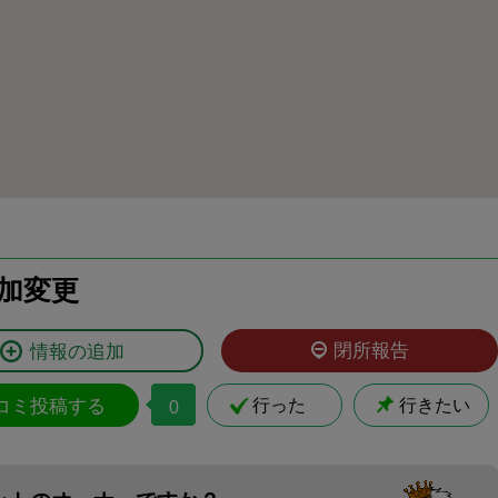
加変更
閉所報告
情報の追加
コミ投稿する
行った
行きたい
0