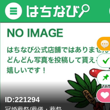
ID:221294
冠婚葬祭/葬儀・葬祭