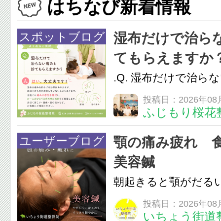
はちなび新着情報
スポットブログ
湿布だけで治ら
てもらえますか
.Q. 湿布だけで治ら
らえますか？A. は
投稿日：2026年08
ふじもり桜花
湿布は痛みを和らげ
すが、原因そのもの
ユーザーブログ
顎の痛み疲れ 
いこともあります。
美容鍼
原因を確認し、お一人お
朝起きると顎がだる
ありませんか？無意
投稿日：2026年08
いちょう街道