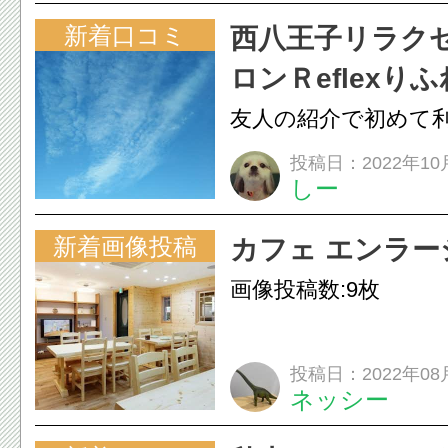
新着口コミ
西八王子リラク
ロンＲeflexり
友人の紹介で初めて
ました。 期待以上、
投稿日：2022年10
しー
レッシュできました
場は気持ち良く...
新着画像投稿
カフェ エンラー
画像投稿数:9枚
投稿日：2022年08
ネッシー