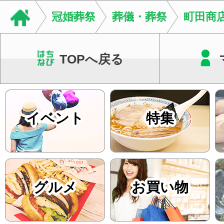
店街を舞台に最高の演舞
冠婚葬祭
葬儀・葬祭
町田商
TOPへ戻る
イベント
特集
グルメ
お買い物