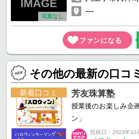
---
写真なし
その他の最新の口コ
新着口コミ
芳友珠算塾
授業後のお楽しみ企
ン」
投稿日：2023年10