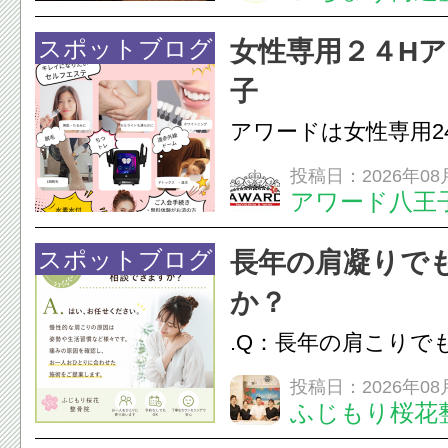
は、顎の痛みや疲れ
フェイスラインの張
スポットブログ
女性専用２４H
のこわばり・頭痛や
子
ながることがありま
アワードは女性専用2
は、...
フエステを 思いっ
投稿日：2026年08
アワード八王
開催中
24時間ジム&
脱毛
スポットブログ
長年の肩凝りで
か？
.Q：長年の肩こりで
か？A：はい、お任
投稿日：2026年08
ふじもり桜花
性的な肩こりの原因