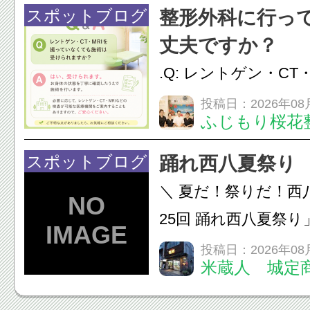
慣など様々です。痛
スポットブログ
整形外科に行っ
し、お一人おひとり
丈夫ですか？
をご提案します。.#肩こ
.Q: レントゲン・CT
いなくても施術は受
投稿日：2026年08
ふじもり桜花
A: はい、受けられ
態を丁寧に確認した
スポットブログ
踊れ西八夏祭り
います。必要に応じ
＼ 夏だ！祭りだ！西
ン・CT・MRIなどの検.
25回 踊れ西八夏祭
てくる！ 伝統の【阿
投稿日：2026年08
米蔵人 城定
情熱の【よさこいソ
結！数多くの団体が