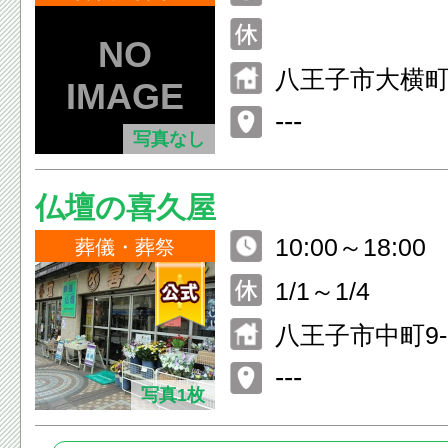
八王子市大横町1
---
写真なし
仏壇の喜久屋
10:00～18:00
葬儀・葬祭
1/1～1/4
八王子市中町9-
---
写真1枚