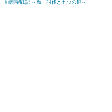
罪罰聖戦記 ～魔王討伐と七つの鍵～