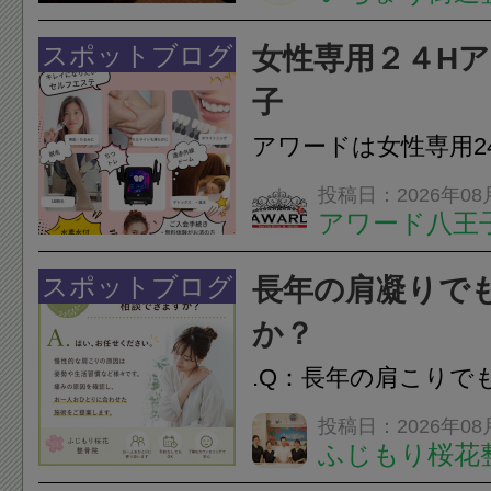
は、顎の痛みや疲れ
フェイスラインの張
スポットブログ
女性専用２４H
のこわばり・頭痛や
子
ながることがありま
アワードは女性専用2
は、...
フエステを 思いっ
投稿日：2026年08
アワード八王
開催中
24時間ジム&
脱毛
スポットブログ
長年の肩凝りで
か？
.Q：長年の肩こりで
か？A：はい、お任
投稿日：2026年08
ふじもり桜花
性的な肩こりの原因