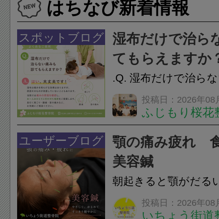
はちなび新着情報
スポットブログ
湿布だけで治ら
てもらえますか
.Q. 湿布だけで治ら
らえますか？A. は
投稿日：2026年08
ふじもり桜花
湿布は痛みを和らげ
すが、原因そのもの
ユーザーブログ
顎の痛み疲れ 
いこともあります。
美容鍼
原因を確認し、お一人お
朝起きると顎がだる
ありませんか？無意
投稿日：2026年08
いちょう街道