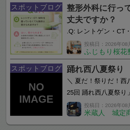
慣など様々です。痛
スポットブログ
整形外科に行っ
し、お一人おひとり
丈夫ですか？
をご提案します。.#肩こ
.Q: レントゲン・CT
いなくても施術は受
投稿日：2026年08
ふじもり桜花
A: はい、受けられ
態を丁寧に確認した
スポットブログ
踊れ西八夏祭り
います。必要に応じ
＼ 夏だ！祭りだ！西
ン・CT・MRIなどの検.
25回 踊れ西八夏祭
てくる！ 伝統の【阿
投稿日：2026年08
米蔵人 城定
情熱の【よさこいソ
結！数多くの団体が