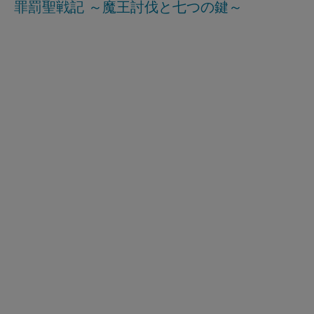
罪罰聖戦記 ～魔王討伐と七つの鍵～