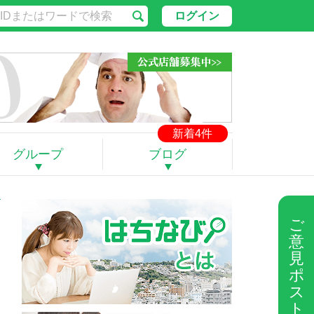
ログイン
新着4件
グループ
ブログ
ご
意
見
ポ
ス
ト