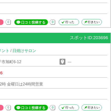
0
口コミ投稿する
0
行った
行きたい
スポットID:203696
メント
/
日焼けサロン
市旭町6-12
---
96
2時 金曜日は24時間営業
0
口コミ投稿する
0
行った
行きたい