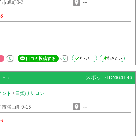
市旭町8-2
---
88
0
口コミ投稿する
0
行った
行きたい
スポットID:464196
ＸＹ）
メント
/
日焼けサロン
市横山町9-15
---
96