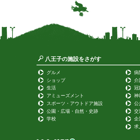
八王子の施設をさがす
グルメ
病
ショップ
介
生活
冠
アミューズメント
神
スポーツ・アウトドア施設
公
公園・広場・自然・史跡
交
学校
企
求