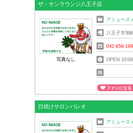
ザ・サンラウンジ八王子店
アミューズ
八王子市旭町
042-656-16
写真なし
OPEN 10:00〜 CLOSED 日曜～木曜・祝日 1:00（ 最終受付 0:00 ） 金
曜・土曜・祝前
ファンになる
日焼けサロンパレオ
アミューズ