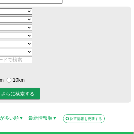
km
10km
が多い順▼
｜
最新情報順▼
位置情報を更新する