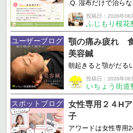
.Q. 湿布だけで治ら
らえますか？A. は
投稿日：2026年08
ふじもり桜花
湿布は痛みを和らげ
すが、原因そのもの
ユーザーブログ
顎の痛み疲れ 
いこともあります。
美容鍼
原因を確認し、お一人お
朝起きると顎がだる
ありませんか？無意
投稿日：2026年08
いちょう街道
は、顎の痛みや疲れ
フェイスラインの張
スポットブログ
女性専用２４H
のこわばり・頭痛や
子
ながることがありま
アワードは女性専用2