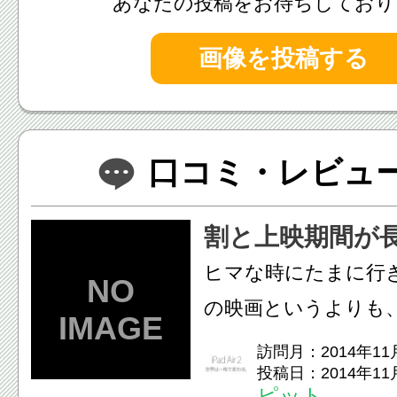
あなたの投稿をお待ちしており
画像を投稿する
口コミ・レビュー(
割と上映期間が
ヒマな時にたまに行
の映画というよりも
した映画が色々とや
訪問月：2014年11
投稿日：2014年11
でマイナーなのが見..
ピット