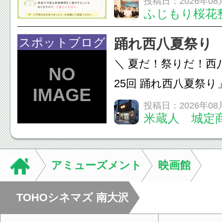
投稿日：2026年08
ふじもり桜花
A: はい、受けられ
態を丁寧に確認した
スポットブログ
踊れ西八夏祭り
います。必要に応じ
＼ 夏だ！祭りだ！西
ン・CT・MRIなどの検.
25回 踊れ西八夏祭
てくる！ 伝統の【阿
投稿日：2026年08
米蔵人 城定
情熱の【よさこいソ
結！数多くの団体が
店街を舞台に最高の演舞
アミューズメント
映画館
TOHOシネマズ 南大沢