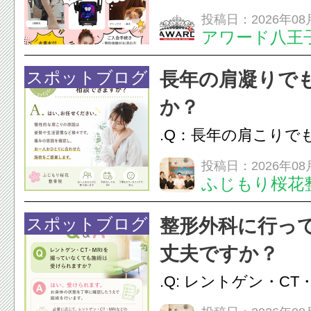
は、...
フエステを 思いっ
投稿日：2026年08
アワード八王
開催中
24時間ジム&
脱毛
スポットブログ
長年の肩凝りで
か？
.Q：長年の肩こりで
か？A：はい、お任
投稿日：2026年08
ふじもり桜花
性的な肩こりの原因
慣など様々です。痛
スポットブログ
整形外科に行っ
し、お一人おひとり
丈夫ですか？
をご提案します。.#肩こ
.Q: レントゲン・CT
いなくても施術は受