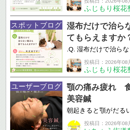
投稿日：2026年08
ふじもり桜花
す。食いしばりや歯
けでなく首や肩の筋
スポットブログ
湿布だけで治ら
担をかけ、顎関節症
てもらえますか
つながることがあります
.Q. 湿布だけで治ら
らえますか？A. は
投稿日：2026年08
ふじもり桜花
湿布は痛みを和らげ
すが、原因そのもの
ユーザーブログ
顎の痛み疲れ 
いこともあります。
美容鍼
原因を確認し、お一人お
朝起きると顎がだる
ありませんか？無意
投稿日：2026年08