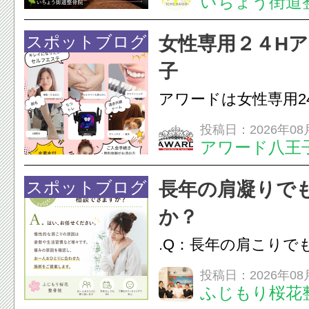
いちょう街道
は、顎の痛みや疲れ
フェイスラインの張
スポットブログ
女性専用２４H
のこわばり・頭痛や
子
ながることがありま
アワードは女性専用2
は、...
フエステを 思いっ
投稿日：2026年08
アワード八王
開催中
24時間ジム&
脱毛
スポットブログ
長年の肩凝りで
か？
.Q：長年の肩こりで
か？A：はい、お任
投稿日：2026年08
ふじもり桜花
性的な肩こりの原因