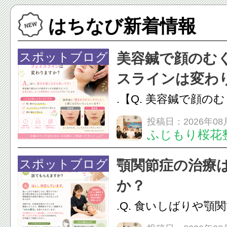
はちなび新着情報
スポットブログ
美容鍼で顔のむ
スラインは変わ
.【Q. 美容鍼で顔の
ラインは変わりますか
投稿日：2026年08
ふじもり桜花
変化を感じる方も多
で顔まわりの筋肉や
スポットブログ
顎関節症の治療
ことで、血流を促し
か？
のこわばりにアプローチ
.Q. 食いしばりや顎
らえますか？A. は