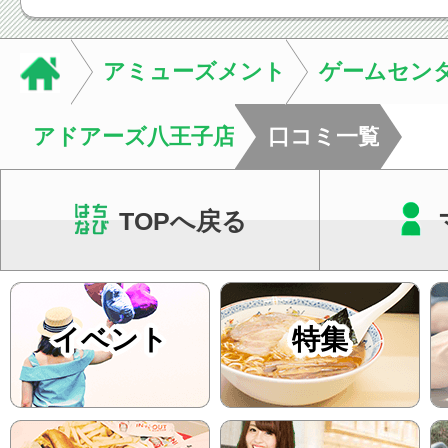
慣など様々です。痛
し、お一人おひとり
アミューズメント
ゲームセン
をご提案します。.#肩こ
アドアーズ八王子店
口コミ一覧
TOPへ戻る
イベント
特集