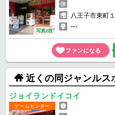
八王子市東町
ュリーステー
---
写真2枚
ドアーズビル
近くの同ジャンルス
ジョイランドイコイ
ゲームセンター