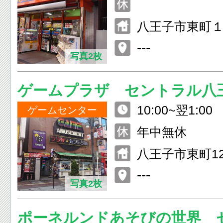
八王子市東町
---
写真2枚
ゲームプラザ セントラル八
10:00~翌1:00
ゲームセンター
年中無休
八王子市東町12
ントラルビル
---
写真2枚
ポーネルンドあそびの世界 