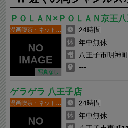
ＰＯＬＡＮ×ＰＯＬＡＮ京王八
24時間
漫画喫茶・ネットカフェ
年中無休
八王子市明神町4-
子アリーナビル 
---
写真なし
ゲラゲラ 八王子店
24時間
漫画喫茶・ネットカフェ
年中無休