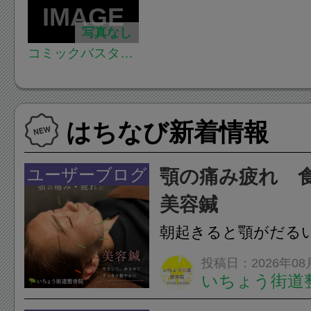
写真なし
コミックバスター
八王子店
はちなび新着情報
ユーザーブログ
顎の痛み疲れ 
美容鍼
朝起きると顎がだる
ありませんか？無意
投稿日：2026年08
いちょう街道
は、顎の痛みや疲れ