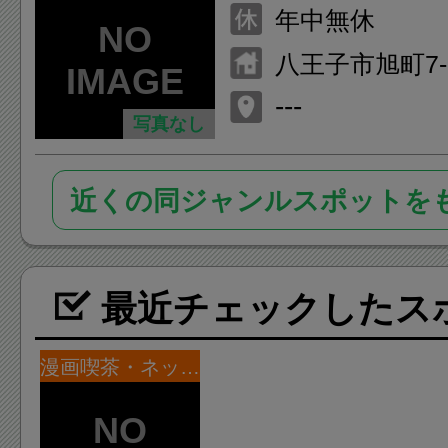
年中無休
八王子市旭町7
ル3F
---
写真なし
近くの同ジャンルスポットを
最近チェックしたス
漫画喫茶・ネットカフェ