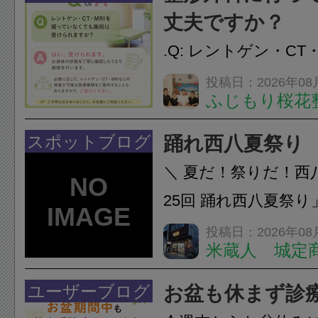
し、お一人おひとり
丈夫ですか？
をご提案します。.#肩こ
.Q: レントゲン・CT
いなくても施術は受
投稿日：2026年08
ふじもり桜花
A: はい、受けられ
態を丁寧に確認した
スポットブログ
踊れ西八夏祭り
います。必要に応じ
＼ 夏だ！祭りだ！西
ン・CT・MRIなどの検.
25回 踊れ西八夏祭
てくる！ 伝統の【阿
投稿日：2026年08
米蔵人 城定
情熱の【よさこいソ
結！数多くの団体が
ユーザーブログ
お盆も休まず診
店街を舞台に最高の演舞