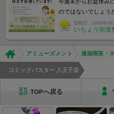
今週末からお盆休み
のではないでしょう
長時間の運転などで
投稿日：2026年08
いちょう街道
痛・足の疲れが出や
いちょう街道整骨院
も通常通り診療して
アミューズメント
漫画喫茶・
みの...
コミックバスター 八王子店
TOPへ戻る