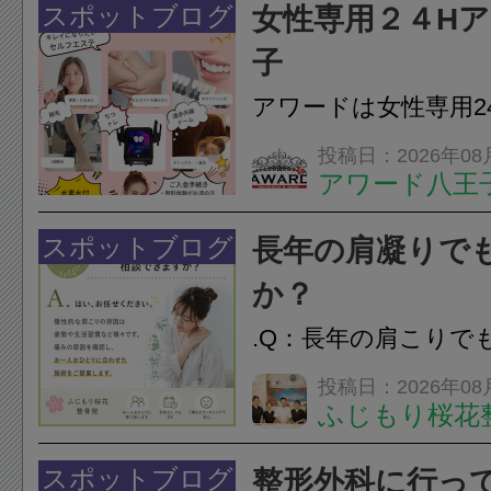
フェイスラインの張
スポットブログ
女性専用２４H
のこわばり・頭痛や
子
ながることがありま
アワードは女性専用2
は、...
フエステを 思いっ
投稿日：2026年08
アワード八王
開催中
24時間ジム&
脱毛
スポットブログ
長年の肩凝りで
か？
.Q：長年の肩こりで
か？A：はい、お任
投稿日：2026年08
ふじもり桜花
性的な肩こりの原因
慣など様々です。痛
スポットブログ
整形外科に行っ