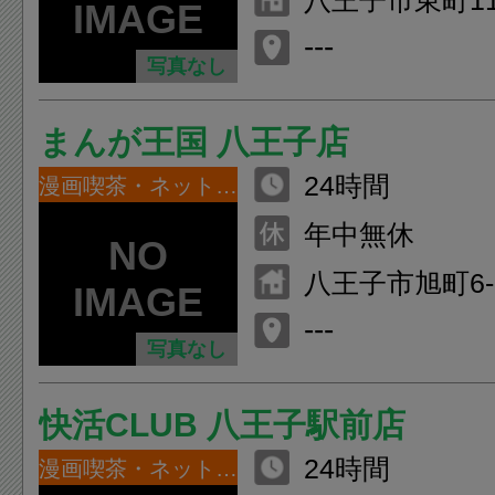
八王子市東町1
リーステーショ
---
写真なし
まんが王国 八王子店
24時間
漫画喫茶・ネットカフェ
年中無休
八王子市旭町6-
2F
---
写真なし
快活CLUB 八王子駅前店
24時間
漫画喫茶・ネットカフェ