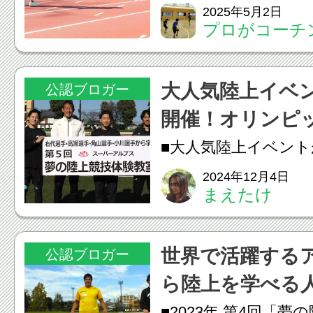
(月)・15日(木)】
2025年5月2日
プロがコーチン
る！「走る」「跳ぶ
（セイヴ）陸
く学ぼう。八王子SE
っこクラブ
大人気陸上イベ
公認ブロガー
跳ぶ・遊ぶといった
開催！オリンピ
お子さまの運動能力の土
王子に！
■大人気陸上イベン
2024年11月3日（
2024年12月4日
まえたけ
の富士森公園陸上競
ピック選手から学ぼ
世界で活躍する
公認ブロガー
技体験教室」が開催
ら陸上を学べる
のイベントは、本年で5
が開催！
■2023年 第4回「