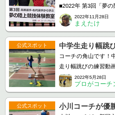
が開催！
■2022年 第3回「
室」が開催されました！
2022年11月28日
まえたけ
26日（土）に八王子
陸上競技場で第3回「
中学生走り幅跳
公式スポット
験教室」が開催され
コーチの角山です！中
「夢の陸上競技体...
走り幅跳びの練習動
走り幅跳びの大会に
2022年5月28日
プロがコーチン
決まったので、まだ
（セイヴ）陸
て、2〜3回目になり
っこクラブ
小川コーチが優
公式スポット
びは、ただ走って跳