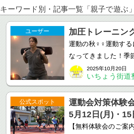
キーワード別・記事一覧「親子で遊ぶ
加圧トレーニン
ユーザー
運動の秋️‍♀️‍♀️運
なってきました！季
も多い、自律神経障
2025年10月20日
いちょう街道
効果的ですよ。運動
で幸福感に満ち溢れ
運動会対策体験
公式スポット
せんか？当院では加圧ト
5月12日(月)・15
【無料体験会のご案内