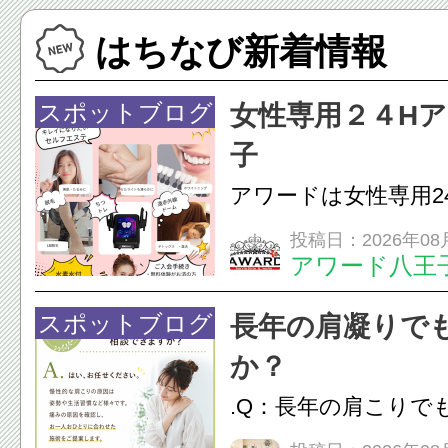
はちなび新着情報
スポットブログ
女性専用２４H
子
アワードは女性専用2
フエステを 思いっ
投稿日：2026年08
アワード八王
開催中
24時間ジム&
脱毛
スポットブログ
長年の肩凝りで
か？
.Q：長年の肩こりで
か？A：はい、お任