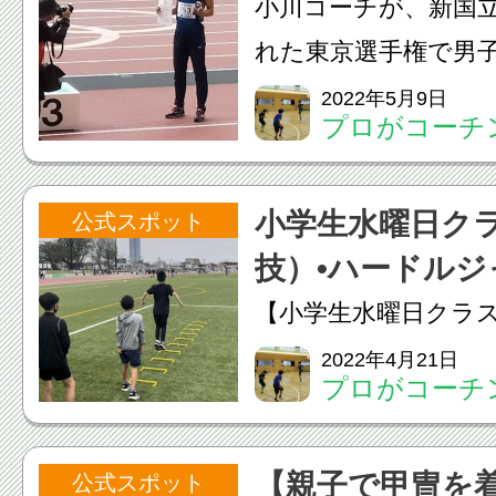
小川コーチが、新国
わ...
れた東京選手権で男
おいて優勝しました
2022年5月9日
プロがコーチン
賞者を破っての価値
（セイヴ）陸
小川コーチは・小学
っこクラブ
小学生水曜日ク
公式スポット
ス全般・中学生以上
技）•ハードルジ
走...
【小学生水曜日クラス
ハードルジャンプ】
2022年4月21日
プロがコーチン
ルジャンプの練習動
（セイヴ）陸
ですので、まずは低
っこクラブ
【親子で甲冑を
公式スポット
しっかりジャンプす