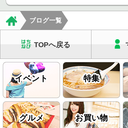
った通院ペースをご
す。当院では回数券
ブログ一覧
て...
TOPへ戻る
イベント
特集
グルメ
お買い物