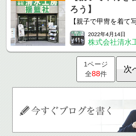
ろう】
もらいます！ただ、
【親子で甲冑を着て
ャ...
親子で甲冑を着て記
2022年4月14日
株式会社清水
ベントです（1組３０
（ようらんし
に３～５組程度）。
1ページ
次
日（火･祝）、４日（
88
全
件
（木･祝）10時～15時（