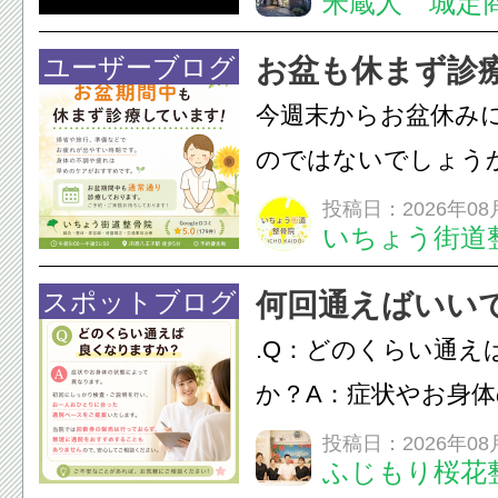
米蔵人 城定
情熱の【よさこいソ
結！数多くの団体が
ユーザーブログ
お盆も休まず診
店街を舞台に最高の演舞
今週末からお盆休み
のではないでしょう
長時間の運転などで
投稿日：2026年08
いちょう街道
痛・足の疲れが出や
いちょう街道整骨院
スポットブログ
何回通えばいい
も通常通り診療して
.Q：どのくらい通え
みの...
か？A：症状やお身
異なります。初回に
投稿日：2026年08
ふじもり桜花
ご説明を行い、お一