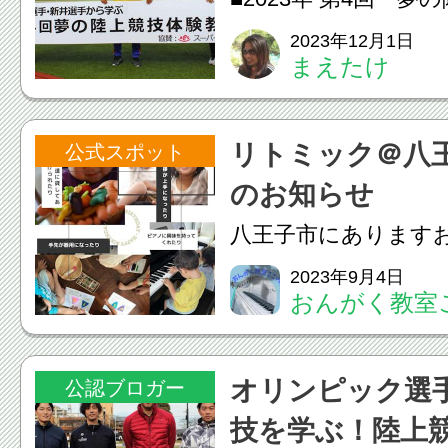
室」が開催されました！
2023年12月1日
まえたけ
29日（日）に八王子
陸上競技場で第4回「
リトミック＠八
公式スポット
験教室」が開催され
のお知らせ
陸上競技体験教...
八王子市にあります
このね難波です。秋
2023年9月4日
おんがく教室
クの募集が始まりまし
クって何？どんなこ
オリンピック選
公認ブロガー
なよいことがあるの
技を学ぶ！陸上
らないことがたくさん