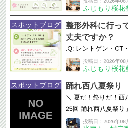
投稿日：2026年08
ふじもり桜花
性的な肩こりの原因
慣など様々です。痛
スポットブログ
整形外科に行っ
し、お一人おひとり
丈夫ですか？
をご提案します。.#肩こ
.Q: レントゲン・CT
いなくても施術は受
投稿日：2026年08
ふじもり桜花
A: はい、受けられ
態を丁寧に確認した
スポットブログ
踊れ西八夏祭り
います。必要に応じ
＼ 夏だ！祭りだ！西
ン・CT・MRIなどの検.
25回 踊れ西八夏祭
てくる！ 伝統の【阿
投稿日：2026年08