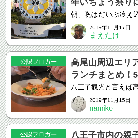
年いちょう祭り
こは八王子 別天地｜竜泉
た！
朝、晩はだいぶ冷え
いてきたのを実感し
2019年11月17日
まえたけ
でTシャツで外出で
のですが・・・。イ
高尾山周辺エリ
公認ブロガー
流行ってきているよ
ランチまとめ！
気を付けてくださいね。2
て紹介
八王子観光と言えば
尾山は標高599mと
2019年11月15日
namiko
と、東京都心からJR
の電車一本で来られ
八王子市内の親
公認ブロガー
さから、「登山客ラ