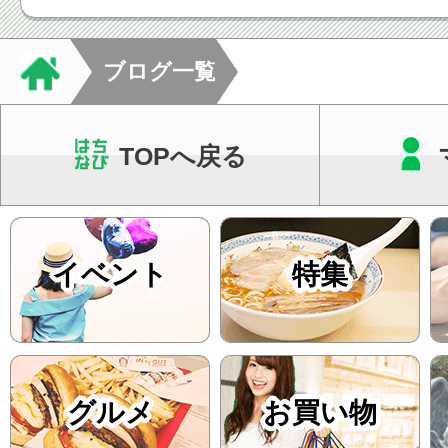
った通院ペースをご
す。当院では回数券
ブログ一覧
て...
TOPへ戻る
イベント
特集
グルメ
お買い物