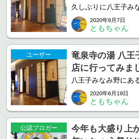
久しぶりに八王子み
の湯に行ってきまし
2020年9月7日
ともちゃん
ながら、本物のもあ
ですね。洗い場は数
竜泉寺の湯 八王
ユーザー
し、快適♪ 岩盤浴も
店に行ってみま
です。あっという間
八王子みなみ野にあ
て...
湯」に行ってきまし
2020年6月19日
ともちゃん
し、炭酸泉もあるし
高！だいぶ、リフレ
今年も大盛り上が
公認ブロガー
た♪炭酸泉も天然温泉