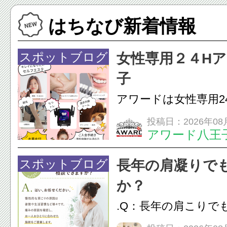
はちなび新着情報
スポットブログ
女性専用２４H
子
アワードは女性専用2
フエステを 思いっ
投稿日：2026年08
アワード八王
開催中
24時間ジム&
脱毛
スポットブログ
長年の肩凝りで
か？
.Q：長年の肩こりで
か？A：はい、お任