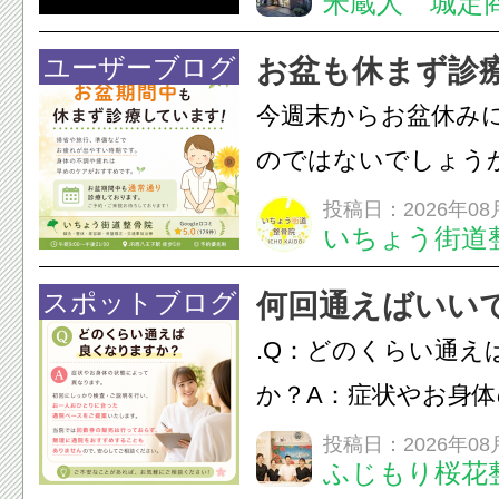
米蔵人 城定
情熱の【よさこいソ
結！数多くの団体が
ユーザーブログ
お盆も休まず診
店街を舞台に最高の演舞
今週末からお盆休み
のではないでしょう
長時間の運転などで
投稿日：2026年08
いちょう街道
痛・足の疲れが出や
いちょう街道整骨院
スポットブログ
何回通えばいい
も通常通り診療して
.Q：どのくらい通え
みの...
か？A：症状やお身
異なります。初回に
投稿日：2026年08
ふじもり桜花
ご説明を行い、お一