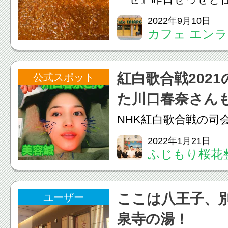
で、もちろん本日も
2022年9月10日
カフェ エン
ます八王子産の茄子
一緒にご提供致しま
紅白歌合戦202
公式スポット
ディナー共に今のと
た川口春奈さん
で...
容鍼
NHK紅白歌合戦の司
口春奈さんも美容鍼
2022年1月21日
ふじもり桜花
✨.当院でも美容鍼は50
ばれている理由】・
ここは八王子、別
ユーザー
通いやすい・使い捨
泉寺の湯！
国家資格者が施術するの