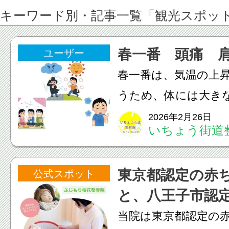
キーワード別・記事一覧「観光スポッ
春一番 頭痛 
ユーザー
春一番は、気温の上
うため、体には大き
ます。この時期は自
2026年2月26日
いちょう街道
すく、・頭痛・めま
こり・眠りが浅いと
東京都認定の赤
公式スポット
やすくなります。ま
と、八王子市認
粉...
援企業
当院は東京都認定の