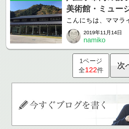
美術館・ミュー
一」としても有名で
こんにちは、ママライタ
山...
す☆猛暑も落ち着い
2019年11月14日
namiko
の予感。「○○の秋」
なさんは何を思い浮
1ページ
次
欲？読書？行楽？そ
122
全
件
方があるかと思いますが