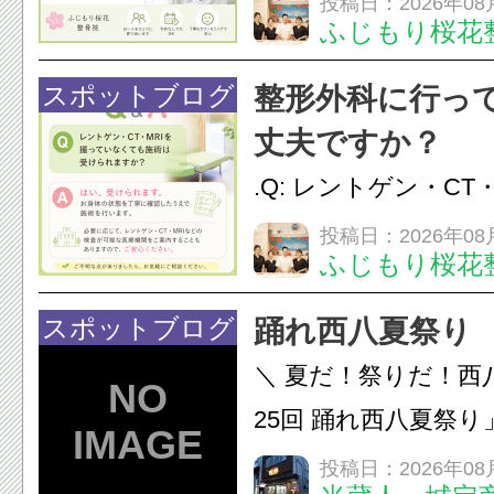
投稿日：2026年08
ふじもり桜花
性的な肩こりの原因
慣など様々です。痛
スポットブログ
整形外科に行っ
し、お一人おひとり
丈夫ですか？
をご提案します。.#肩こ
.Q: レントゲン・CT
いなくても施術は受
投稿日：2026年08
ふじもり桜花
A: はい、受けられ
態を丁寧に確認した
スポットブログ
踊れ西八夏祭り
います。必要に応じ
＼ 夏だ！祭りだ！西
ン・CT・MRIなどの検.
25回 踊れ西八夏祭
てくる！ 伝統の【阿
投稿日：2026年08