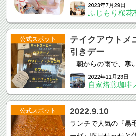
っと八王子市認定の
2023年7月29日
ふじもり桜花
に認定されています✨
マッサージ#妊婦施術
テイクアウトメニ
公式スポット
の骨盤矯正などの施
引きデー
でお気軽にご連絡下さい‍‍
朝からの雨で、寒い
うです。本日23日は
2022年11月23日
自家焙煎珈琲
ニュー50円引きデー
ヒー
温かいメニューござ
2022.9.10
公式スポット
しております！
ランチで人気の『黒
ーゼ』昨日せっせと