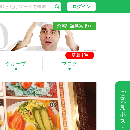
ログイン
新着4件
グループ
ブログ
ご
意
見
ポ
ス
ト