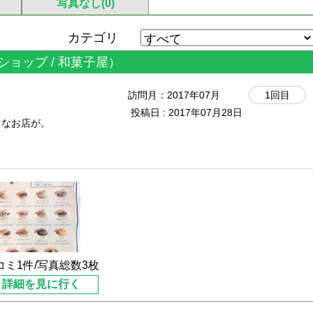
写真なし(0)
カテゴリ
ショップ / 和菓子屋）
訪問月：
2017年07月
1回目
投稿日 : 2017年07月28日
レなお店が。
。
入店(*^^*)
並んでいました。
焼きは完売。。
コミ1件/写真総数3枚
詳細を見に行く