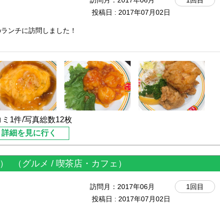
訪問月：
2017年06月
1回目
を選べるのですが、私は玄米
投稿日 : 2017年07月02日
のランチに訪問しました！
情報フリーペーパー）を見て
した。
んでいっぱいでした。
ンチがだいぶ遅くなってしま
しまいました。
もありました。
、そんな時間帯でもお客さん
腹がいっぱいになってしまっ
ミ1件/写真総数12枚
うで、お持ち帰りカウンター
詳細を見に行く
ースを飲ませてくれました！
美味しいジュースでした！
主人）を注文。
ェ）
（グルメ / 喫茶店・カフェ）
いますが、少し歩いてでも行
多いと思うので、みんなに広
天津飯・チャーハン・エビチ
訪問月：
2017年06月
1回目
投稿日 : 2017年07月02日