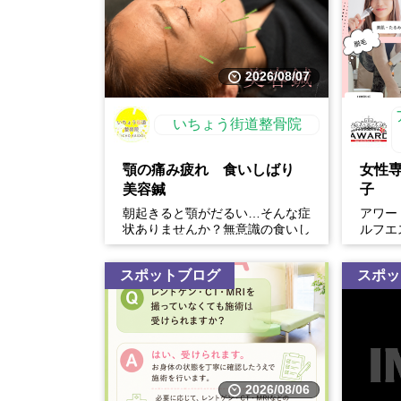
チーズナンはモチモチでとっても美味しかったで
ナンやライスはお替り自由ですが、大きいナンな
りはできませんでした。ザンネン。。
2026/08/07
またカレーが食べたくなったら伺います(^.^)
いちょう街道整骨院
顎の痛み疲れ 食いしばり
女性
美容鍼
子
朝起きると顎がだるい…そんな症
アワー
状ありませんか？無意識の食いし
ルフエ
ばりは、顎の痛みや疲れだけでな
体験開
く、・フェイスラインの張...
スポットブログ
スポッ
2026/08/06