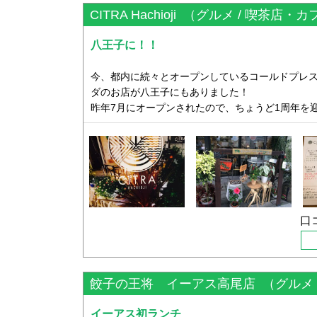
の３つを購入。
CITRA Hachioji
（グルメ / 喫茶店・カ
他にもコーヒーゼリーやマンゴーゼリーが入った
ました！
八王子に！！
要冷蔵のどら焼きの賞味期限は翌日までだそう。
今、都内に続々とオープンしているコールドプレ
生地は八王子産の卵を使って作られてるそうで、ふわ
ダのお店が八王子にもありました！
生クリームは甘すぎず、美味しかったです！
昨年7月にオープンされたので、ちょうど1周年を
家族が食べたスライスバター×小倉を一口もらいま
駅から少し離れたところにあるので、なかなか伺
とてもマッチしていて、くせになりそうです(´∀｀*
回ランチに伺うことになりました♪
隣にはカフェスペースがあり、お茶ができるよう
ランチ終了間近だったので、店内には男性のお客さ
スタッフさんは、厨房に店主の男性、フロアーに女
オシャレなお店で一見どら焼きやさんとは思えな
わず好かれそうな品揃えのどら焼きは、
お店の雰囲気はナチュラルでとってもオシャレな
口
八王子の新しい手土産候補が仲間入りですね♪
席に着くとお水が出されましたが、フルーツウォ
のり。
他にもオレンジなどが入っているようでした。
餃子の王将 イーアス高尾店
（グルメ 
私はBランチを注文し、メインは夏野菜の和風チキ
イーアス初ランチ