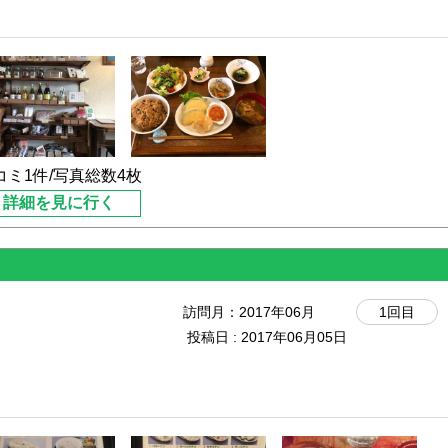
以下の大きさなので二人でも
到着しました。
は年配の女性がひとり。
べられて、お値段もお手頃な
母さまでしょうか、お二人で
コミ1件/写真総数4枚
てくる時間は思ったよりも早
ありませんが、ランチは、
詳細を見に行く
1000円 ・身体リセット
りました。
）
訪問月：
2017年06月
1回目
3日以上寝かせて発酵させ
投稿日 : 2017年06月05日
デトックス効果も高いそうで
しかったです。
ライス、サラダ、ドリンクが