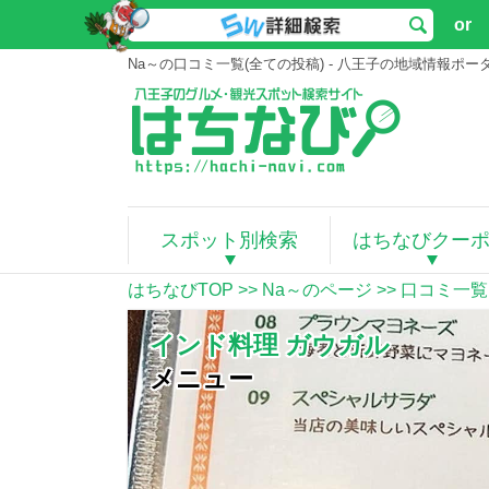
or
Na～の口コミ一覧(全ての投稿) - 八王子の地域情報ポ
スポット別検索
はちなびクー
はちなびTOP
>>
Na～のページ
>> 口コミ一覧
小いけ
裏口 通路