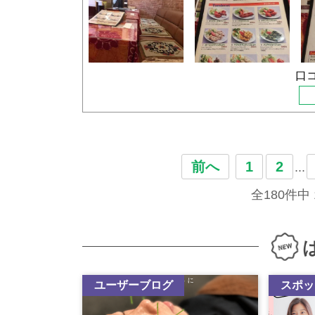
おかずは、メインにズッキーニとじゃがいものフ
付き。など色んなセットがあります。
すの煮びたし、ごぼうと人参の小鉢、きゅうりの
ナンとライスはお替り自由です。
容でした。
私はいつもの、Bランチセットでバターチキンとシ
お店の方も姪に話しかけてくださったり、とても
それぞれ辛さが選べます。マイルド・普通・中辛
口コ
り、
いつもはバターチキンはマイルド、シーフードは
また行きたいと思えるお店でした。
今回はシーフードの中辛に挑戦してみました！
身体（胃腸）を休めたい時、リセットしたい時、
バターチキンはマイルドが一番。安定した美味し
魔します！
ここのような本格的なお店には何件か行っていま
きです。
前へ
1
2
...
初挑戦の中辛はというと、、、
全180件中
辛いけど美味しい！ですが、、食べ進めていくと
たマイルドの方まで辛くなってしまいました(;´∀
で、挑戦してみましたが、バターチキンマイルド
うどいいようです。セットドリンクのマンゴーラ
(*´ω｀*)
ユーザーブログ
スポッ
一緒に行った主人はマトンマサラとチキンマサラ
+２００円でナンをチーズナンにしました。