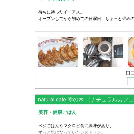
プリカのジンジャーレモンマリネを。玄米かパン
にしました。
待ちに待ったイーアス。
オープンしてから初めての日曜日、ちょっと遅め
店内にあるパンフレットや、らぶはち（八王子の
待っていると、10分ほどでランチが運ばれてきま
さすがの日曜日。イーアス自体も、王将もお客さ
私と主人は、買い物を先に済ませていたため、ラ
どれもやさしい味で、とても美味しかったです。
い、遅めのランチ、早めの夕飯。な時間になって
お野菜だけでなく、お肉もあったので、食べ応え
それでも、私たちのような方がたくさんいたのか
は
コールドプレスジュースも気になりましたが、お
続々と入ってきていました。
口コ
たので、また今度にしました。
餃子持ち帰りオープンキャンペーンをしていたよ
が、帰りに店長さんがお試しにとオレンジのジュ
のほうも行列ができていました。
オレンジ全ての栄養がぎゅっと詰まったとっても
お腹がすいていた私たちは、まず餃子とビール（
natural cafe 幸の木 （ナチュラルカフ
場所がもう少し駅に近かったらいいのになぁと思
そして、、、
く価値のあるお店です！きっとまだ知らない方が
王将ラーメンと、ジャストサイズメニューから、
美容・健康ごはん
めたいと思います！
リ・酢豚・唐揚げ・レバニラを注文。
ベジごはんやマクロビ食に興味があり、
・・・、ちょっと頼みすぎました。。
ずっと気になっていたレストラン。