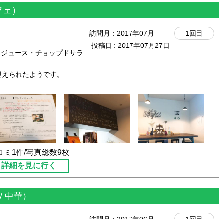
フェ）
どら焼きなど変わり種もあり
訪問月：
2017年07月
1回目
投稿日 : 2017年07月27日
スジュース・チョップドサラ
ふわでいい香り(^-^)
迎えられたようです。
したが、あんことバターが
えずにいましたが、やっと今
)
になっていました。
んが1人。
性が1人。のお2人でした。
い店構えですが、老若男女問
感じ。
コミ1件/写真総数9枚
詳細を見に行く
ーターで、スイカの味がほん
/ 中華）
ンソテー。デリにナスとパ