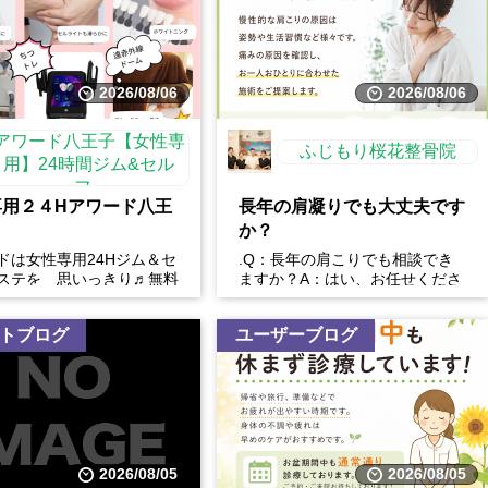
す。
ので、おなかいっぱいでお替
2026/08/06
2026/08/06
アワード八王子【女性専
ふじもり桜花整骨院
用】24時間ジム&セル
フ...
専用２４Hアワード八王
長年の肩凝りでも大丈夫です
か？
ドは女性専用24Hジム＆セ
.Q：長年の肩こりでも相談でき
ステを 思いっきり♬無料
ますか？A：はい、お任せくださ
催中
い。慢性的な肩こりの原因は姿勢
や生活習慣など様々です。...
トブログ
ユーザーブログ
2026/08/05
2026/08/05