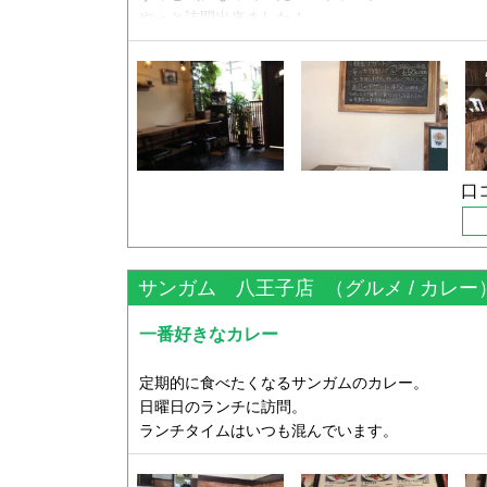
やっと訪問出来ました！
が、ジャストサイズは通常メニューの半分か半分
食べきれました。
妹と１歳の姪と待ち合わせをして13時半頃お店に
ぽんぽこりんでしたが。
ランチタイムもあと1時間半だったせいか、店内に
ジャストサイズは、少しずついろいろなものを食
厨房には店主と思われる女性と、フロアーにはお
のでとってもお得です。
切り盛りされているようです。
口
混雑していて厨房も忙しそうでしたが、料理が出
メニューの写真はNGだった為、メニューの写真は
く、接客対応もよかったです。
・幸の木定食 1200円 ・店主のきまぐれランチ 
ランチ 850円 （すべて税抜き価格）などがあ
手軽に中華を食べたいときは良いと思います！
サンガム 八王子店
（グルメ / カレー
私は迷わず幸の木定食を注文。
＋100円でご飯を酵素玄米に変更できます。
一番好きなカレー
酵素玄米とは、玄米と小豆、自然塩を炊いたものを
た
定期的に食べたくなるサンガムのカレー。
ごはんだそうです。胃腸に負荷がかかりにくく、
日曜日のランチに訪問。
す。香りもよく、もちもちしていてとっても美味
ランチタイムはいつも混んでいます。
お味噌汁は具沢山でとっても優しいお味でした。
ランチセットには選べるカレー、ナン、サフラン