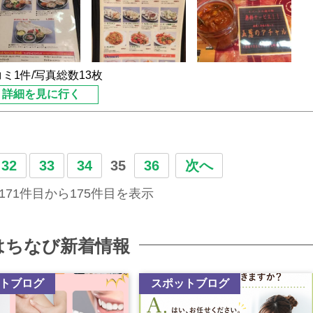
リッター、その他サラダ、な
漬物と、とっても大満足の内
ーフード。
優しく温かく接してくださ
・辛口・激辛。
ミ1件/写真総数13枚
普通。なんですが、
詳細を見に行く
一人ランチの時にはまたお邪
さです。
すが、ここのカレーが一番好
32
33
34
35
36
次へ
 171件目から175件目を表示
辛さが残り、交互に食べてい
｀)辛いのは苦手ではないの
を食べたい私には普通がちょ
ッシーが和らげてくれました
はちなび新着情報
トブログ
スポットブログ
。両方とも辛さは普通で。