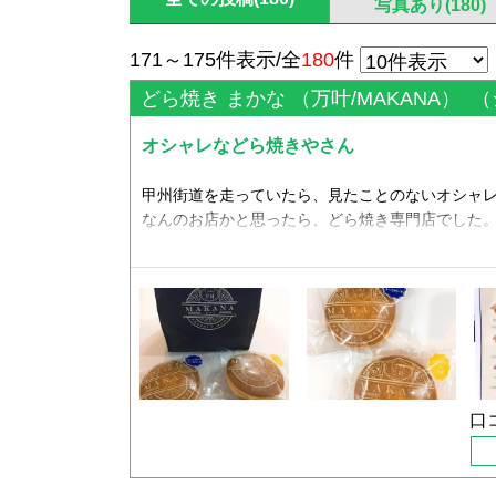
写真あり(180)
171～175件表示/全
180
件
どら焼き まかな （万叶/MAKANA）
（
オシャレなどら焼きやさん
甲州街道を走っていたら、見たことのないオシャ
なんのお店かと思ったら、どら焼き専門店でした
新しいもの、オシャレなものが好きなわたしは、迷わず
冷蔵のショーケースにいろんな種類のどら焼きが
3時を過ぎていた為、時間的に季節限定の桃のどら
残念(>_<)
どれも美味しそうで迷いましたが、
口
⚪︎北海道生クリーム
⚪︎スライスバター × 小倉
⚪︎フレッシュリーチーズクリーム