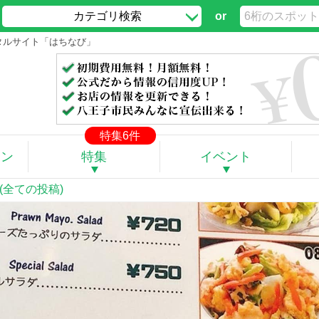
カテゴリ検索
or
ータルサイト「はちなび」
特集6件
ポン
特集
イベント
(全ての投稿)