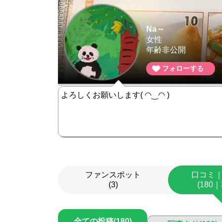
Na～
女性
年齢非公開
フォローする
よろしくお願いします( ◠‿◠ )
ファンスポット
口コミ
(3)
(180｜
全ての投稿(180)