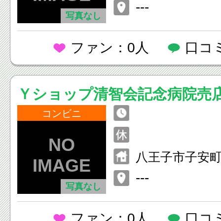
---
写真なし
ファン：0人
口コ
Ｙショップ清智会記念病院売
コンビニ
八王子市子安
−１５
---
写真なし
ファン：0人
口コ