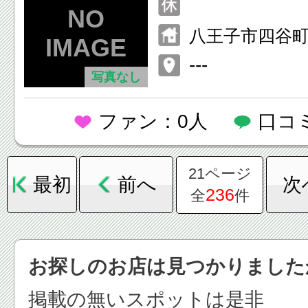
八王子市四谷町
---
写真なし
ファン：0人
口コ
21ページ
最初
前へ
次
236
全
件
お探しのお店は見つかりました
掲載の無いスポットは是非