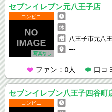
セブンイレブン元八王子店
コンビニ
八王子市元八
４９
---
写真なし
ファン：0人
口コ
セブンイレブン八王子四谷町
コンビニ