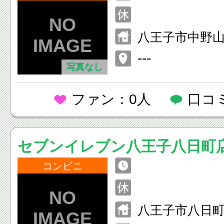
八王子市中野
−７
---
写真なし
ファン：0人
口コ
セブンイレブン八王子八日町
コンビニ
八王子市八日町