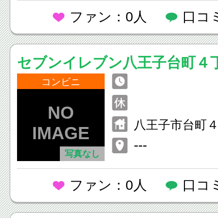
ファン：0人
口コ
セブンイレブン八王子台町４
コンビニ
八王子市台町４
２
---
写真なし
ファン：0人
口コ