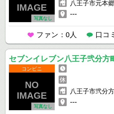
八王子市元本
−１
---
写真なし
ファン：0人
口コ
セブンイレブン八王子弐分方
コンビニ
八王子市弐分方
---
写真なし