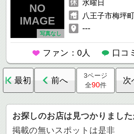
水曜日
八王子市梅坪町2
---
写真なし
ファン：0人
口コ
3ページ
最初
前へ
次
90
全
件
お探しのお店は見つかりました
掲載の無いスポットは是非