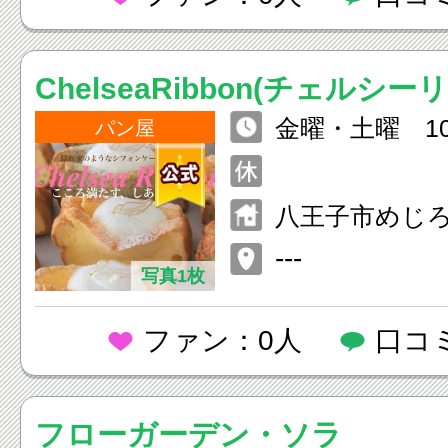
ChelseaRibbon(チェルシー
金曜・土曜 10:
パン屋
（売り切れ次
八王子市めじろ台 
---
写真1枚
ファン：0人
口コ
フローガーデン・ソラ