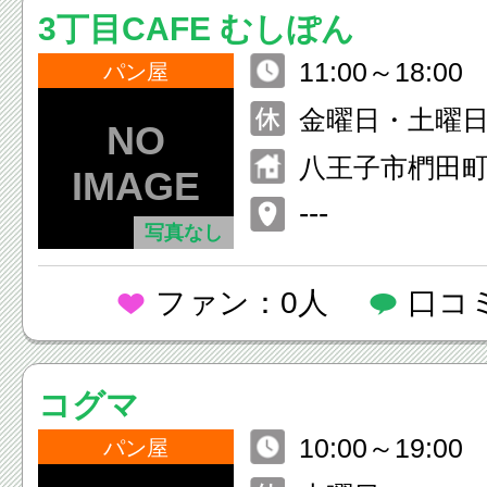
3丁目CAFE むしぽん
11:00～18:00
パン屋
金曜日・土曜
日
八王子市椚田町5
---
写真なし
ファン：0人
口コ
コグマ
10:00～19:00
パン屋