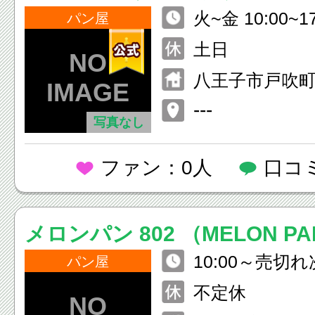
火~金 10:00~17
パン屋
土日
八王子市戸吹町
---
写真なし
ファン：0人
口コ
メロンパン 802 （MELON PA
10:00～売切れ
パン屋
頃）
不定休