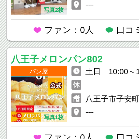
テ南大沢
---
写真2枚
ファン：0人
口コ
八王子メロンパン802
土日 10:00～1
パン屋
金 10:00～20:
八王子市子安町4-
---
写真1枚
ファン：0人
口コ