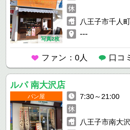
八王子市千人町2-
---
写真2枚
ファン：0人
口コ
ルパ 南大沢店
7:30～21:00
パン屋
八王子市南大沢2