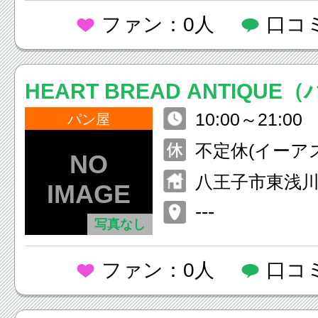
ファン：0人
口コ
HEART BREAD ANTIQU
10:00～21:00
ッドアンティーク）
パン屋
不定休(イーア
る)
八王子市東浅川町5
---
写真なし
ファン：0人
口コ