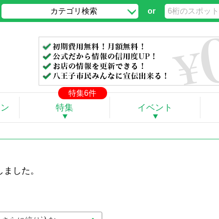
カテゴリ検索
or
」
特集6件
ポン
特集
イベント
しました。