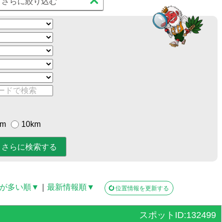
さらに絞り込む
km
10km
が多い順▼
｜
最新情報順▼
位置情報を更新する
スポットID:132499