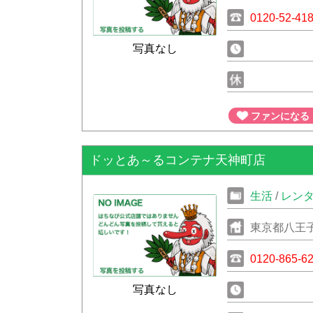
0120-52-41
写真なし
ファンになる
ドッとあ～るコンテナ天神町店
生活
/
レン
東京都八王子
0120-865-6
写真なし