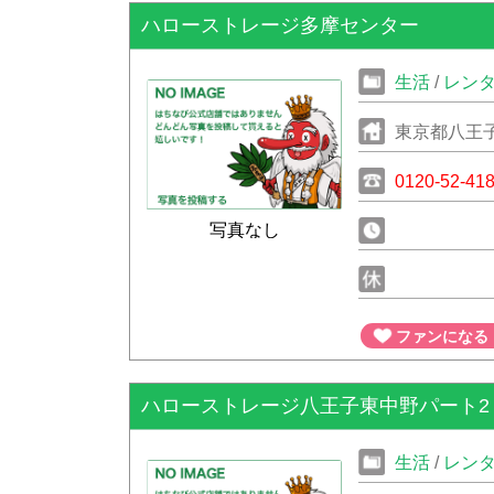
ハローストレージ多摩センター
生活
/
レン
東京都八王子
0120-52-41
写真なし
ファンになる
ハローストレージ八王子東中野パート2
生活
/
レン