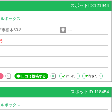
スポットID:121944
タルボックス
市松木30-8
---
85
0
口コミ投稿する
0
行った
行きたい
スポットID:118454
タルボックス