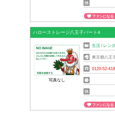
ファンになる
ハローストレージ八王子パート4
生活
/
レン
東京都八王子
0120-52-41
写真なし
ファンになる