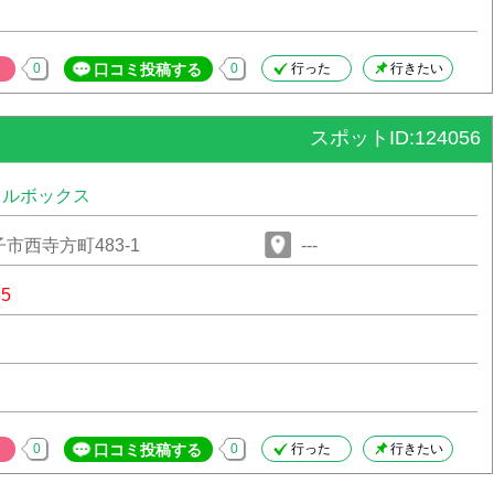
0
口コミ投稿する
0
行った
行きたい
スポットID:124056
タルボックス
市西寺方町483-1
---
85
0
口コミ投稿する
0
行った
行きたい