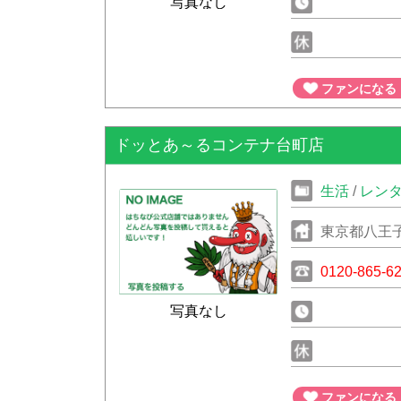
写真なし
ファンになる
ドッとあ～るコンテナ台町店
生活
/
レン
東京都八王子
0120-865-6
写真なし
ファンになる