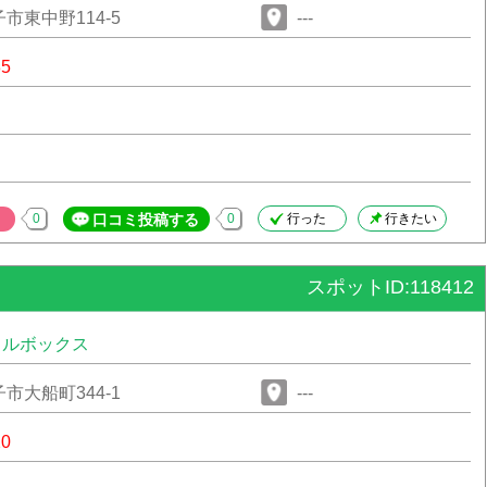
市東中野114-5
---
85
0
口コミ投稿する
0
行った
行きたい
スポットID:118412
タルボックス
市大船町344-1
---
20