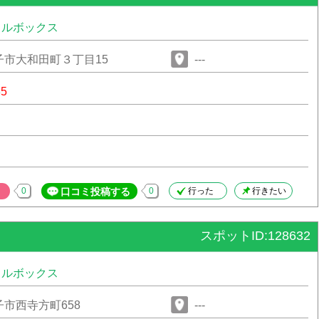
タルボックス
子市大和田町３丁目15
---
85
0
口コミ投稿する
0
行った
行きたい
スポットID:128632
タルボックス
市西寺方町658
---