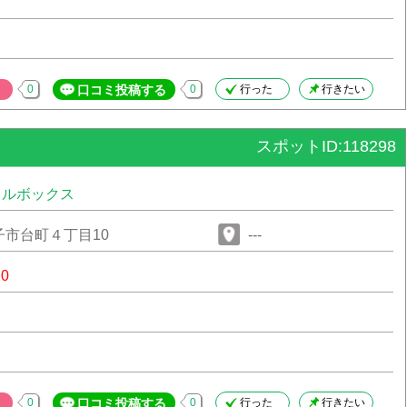
0
口コミ投稿する
0
行った
行きたい
スポットID:118298
タルボックス
市台町４丁目10
---
20
0
口コミ投稿する
0
行った
行きたい