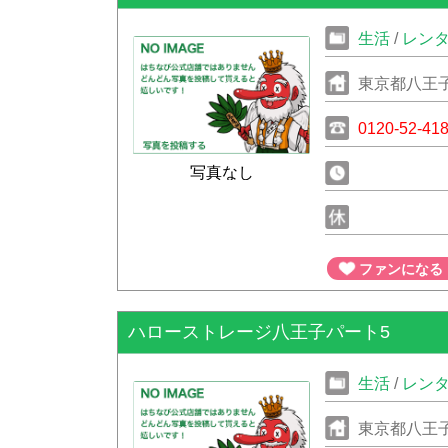
生活
/
レン
東京都八王
0120-52-41
写真なし
ファンになる
ハローストレージ八王子パート5
生活
/
レン
東京都八王子