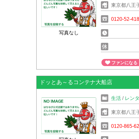
東京都八王子
0120-52-41
写真なし
ファンになる
ドッとあ～るコンテナ大船店
生活
/
レン
東京都八王子
0120-865-6