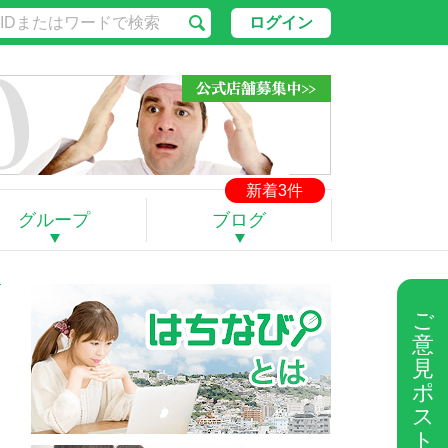
ログイン
新着3件
グループ
ブログ
ご
意
見
ポ
ス
ト