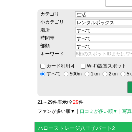
カテゴリ
小カテゴリ
場所
時間帯
部類
キーワード
カード利用可
Wi-Fi設置スポット
すべて
500m
1km
2km
5
29
21～29件表示/全
件
ファンが多い順▼
｜
口コミが多い順▼
｜
写真
ハローストレージ八王子パート2