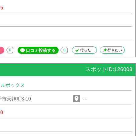
85
0
口コミ投稿する
0
行った
行きたい
スポットID:126008
タルボックス
市天神町3-10
---
20