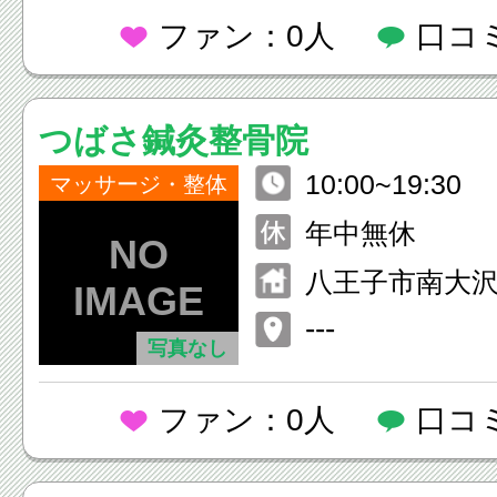
ファン：0人
口コ
つばさ鍼灸整骨院
10:00~19:30
マッサージ・整体
年中無休
八王子市南大沢2
ヨーカドー南大
---
写真なし
ファン：0人
口コ