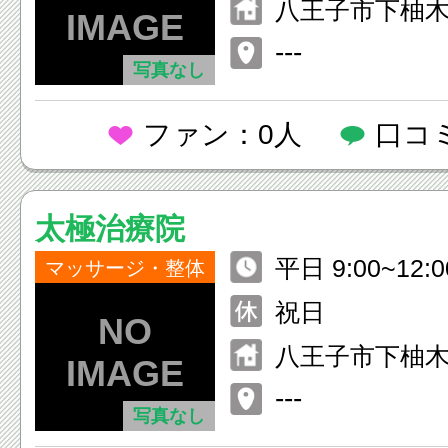
八王子市下柚木3-
---
写真なし
ファン：0人
口コ
太極治療院
平日 9:00~12:0
マッサージ・整体
00 土曜日 9:00
祝日
0~18:00 日曜日 
八王子市下柚木2
14:00~18:00
レスKビレッジ2
---
写真なし