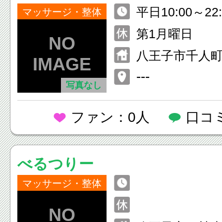
平日10:00～22:
マッサージ・整体
5:00休憩） 
第1月曜日
0:00～18:00
八王子市千人
---
写真なし
ファン：0人
口コ
べるつりー
マッサージ・整体