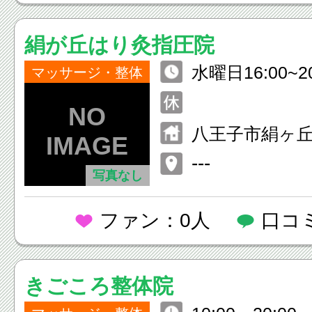
絹が丘はり灸指圧院
水曜日16:00~2
マッサージ・整体
00~13:00
八王子市絹ヶ丘3-
---
写真なし
ファン：0人
口コ
きごころ整体院