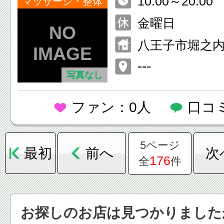
10:00～20:00
マッサージ・整体
金曜日
八王子市堀之
１０
---
写真なし
ファン：0人
口コ
5ページ
最初
前へ
次
176
全
件
お探しのお店は見つかりました