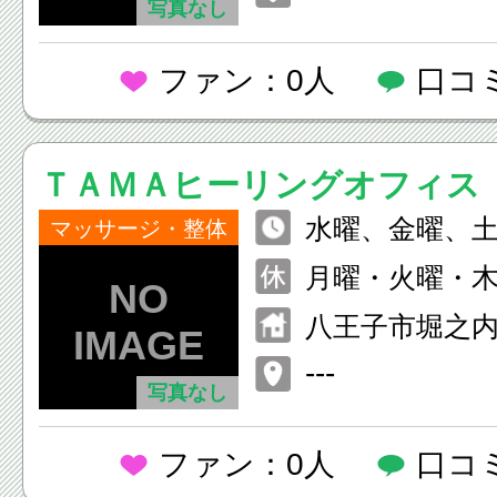
写真なし
ファン：0人
口コ
ＴＡＭＡヒーリングオフィス
水曜、金曜、土
マッサージ・整体
～18：00
月曜・火曜・
八王子市堀之
６－１０６
---
写真なし
ファン：0人
口コ