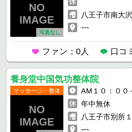
八王子市南大
---
写真なし
ファン：0人
口コ
養身堂中国気功整体院
AM１０：００
マッサージ・整体
０
年中無休
八王子市別所
ライブリー２F
---