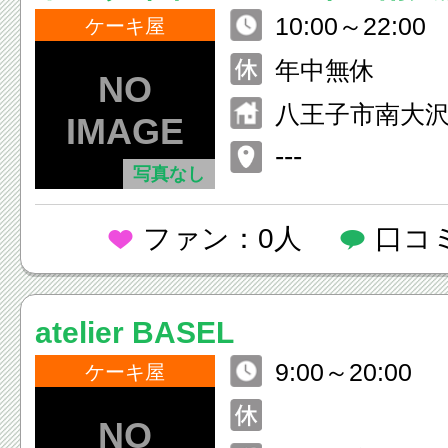
10:00～22:00
ケーキ屋
年中無休
八王子市南大沢2-
ーヨーカドー南
---
写真なし
ファン：0人
口コ
atelier BASEL
9:00～20:00
ケーキ屋