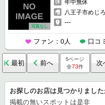
年中無休
八王子市めじろ台
---
写真なし
ファン：0人
口コ
5ページ
最初
前へ
次
73
全
件
お探しのお店は見つかりました
掲載の無いスポットは是非