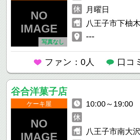
曜日］09:00 - 
月曜日
曜・祝日］ 09:00
八王子市下柚木2
---
写真なし
ファン：0人
口コ
谷合洋菓子店
10:00～19:00
ケーキ屋
八王子市南大沢1-