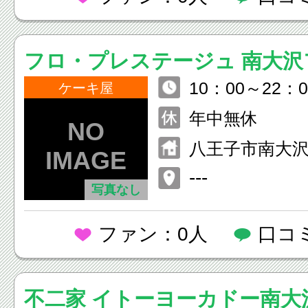
フロ・プレステージュ 南大沢
10：00～22：0
ケーキ屋
年中無休
八王子市南大沢2
テ南大沢 京王
---
写真なし
ファン：0人
口コ
不二家 イトーヨーカドー南大