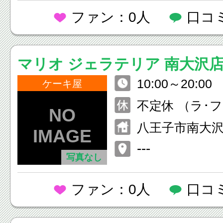
ファン：0人
口コ
マリオ ジェラテリア 南大沢
10:00～20:00
ケーキ屋
不定休 （ラ･
大沢に準ずる
八王子市南大沢1
ェット多摩南
---
写真なし
トリーアウト
ファン：0人
口コ