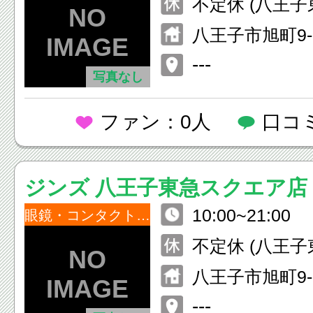
不定休 (八王
に準ずる）
八王子市旭町9-
スクエア 7F
---
写真なし
ファン：0人
口コ
ジンズ 八王子東急スクエア店
10:00~21:00
眼鏡・コンタクトレンズ
不定休 (八王
に準ずる）
八王子市旭町9-
スクエア 2F
---