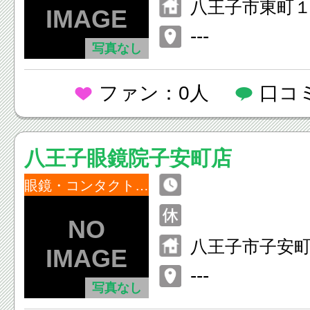
八王子市東町
ル１Ｆ
---
写真なし
ファン：0人
口コ
八王子眼鏡院子安町店
眼鏡・コンタクトレンズ
八王子市子安町
---
写真なし