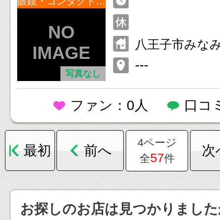
眼鏡・コンタクトレンズ
八王子市みな
−１
---
写真なし
ファン：0人
口コ
4ページ
最初
前へ
次
57
全
件
お探しのお店は見つかりました