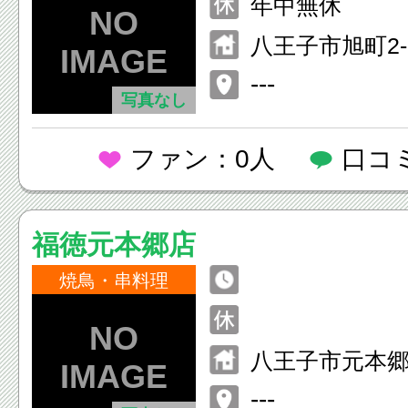
年中無休
八王子市旭町2-
---
写真なし
ファン：0人
口コ
福徳元本郷店
焼鳥・串料理
八王子市元本郷町
---