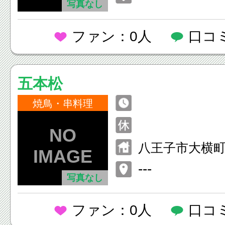
写真なし
ファン：0人
口コ
五本松
焼鳥・串料理
八王子市大横町1
---
写真なし
ファン：0人
口コ