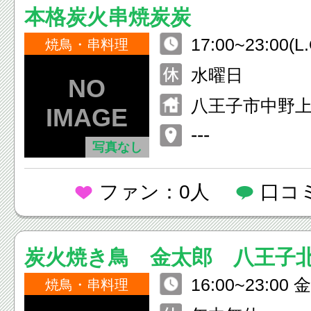
本格炭火串焼炭炭
17:00~23:00(L.
焼鳥・串料理
水曜日
八王子市中野上町4
Ｍビル1F
---
写真なし
ファン：0人
口コ
炭火焼き鳥 金太郎 八王子
16:00~23:00 金・土・日 15:
焼鳥・串料理
00~24:00