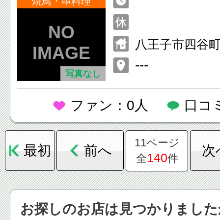
焼鳥・串料理
八王子市四谷町6
---
写真なし
ファン：0人
口コ
11ページ
最初
前へ
次
140
全
件
お探しのお店は見つかりました