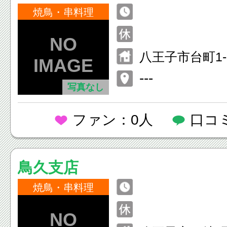
焼鳥・串料理
八王子市台町1-1
---
写真なし
ファン：0人
口コ
鳥久支店
焼鳥・串料理