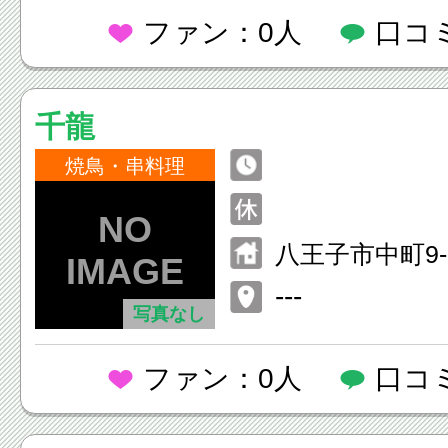
ファン：0人
口コ
千龍
焼鳥・串料理
八王子市中町9-
---
写真なし
ファン：0人
口コ