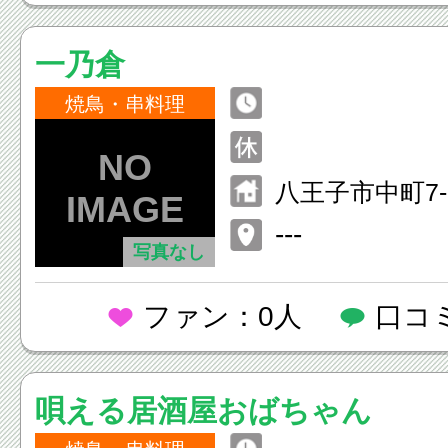
一乃倉
焼鳥・串料理
八王子市中町7
スクエアビル2
---
写真なし
ファン：0人
口コ
唄える居酒屋おばちゃん