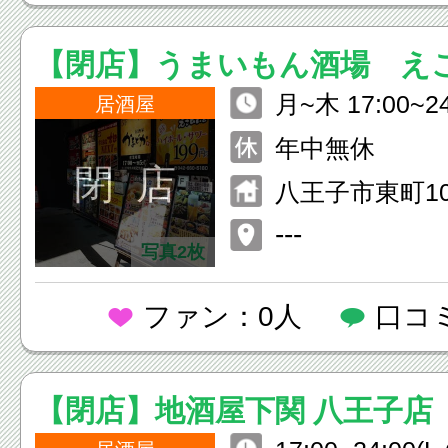
【閉店】うまいもん酒場 えこ
月~木 17:00~24
王子北口店
居酒屋
30） 金・土・祝前日 15:00~
年中無休
翌05:00 （L.O.4:
閉 店
八王子市東町10
日 15:00~24:00
---
0）
写真2枚
ファン：0人
口コ
【閉店】地酒屋下関 八王子店