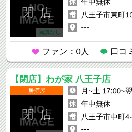
年中無休
閉 店
八王子市東町10
3F
---
写真なし
ファン：0人
口コ
【閉店】わが家 八王子店
月~土 17:00~翌1
居酒屋
0) 日 16:00~24
年中無休
閉 店
八王子市中町4
１Ｆ
---