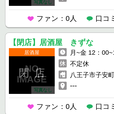
写真なし
ファン：0人
口コ
【閉店】居酒屋 きずな
月~金 12：00~
居酒屋
0~23：00 土・日 15：00~2
不定休
4：00
閉 店
八王子市子安町4-
田中ビルB1F
---
写真なし
下
ファン：0人
口コ