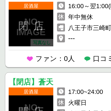
16:00～翌1:00(l
居酒屋
年中無休
閉 店
八王子市三崎町
F
---
写真なし
ファン：0人
口コ
【閉店】蒼天
17:00~24:00
居酒屋
火曜日