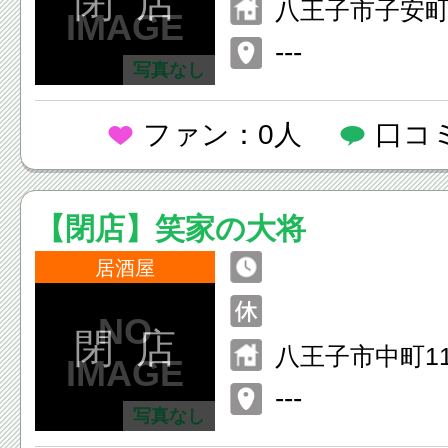
閉 店
八王子市子安町4-
ビル B1F
---
写真なし
ファン：0人
口コ
【閉店】笑家の大将
居酒屋
閉 店
八王子市中町11
---
写真なし