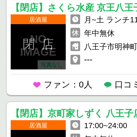
【閉店】さくら水産 京王八王
月~土 ランチ11:
居酒屋
酒屋16:00~24:0
年中無休
5） 日・祝日 12:
閉 店
八王子市明神町4
（L.O.23:15）
ビル1F
---
写真なし
ファン：0人
口コ
【閉店】京町家しずく 八王子
17:00~24:00
居酒屋