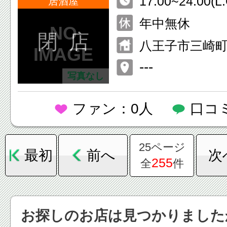
17:00~24:00(L.
居酒屋
年中無休
閉 店
八王子市三崎町5
フォーラム 5F
---
写真なし
ファン：0人
口コ
25ページ
最初
前へ
次
255
全
件
お探しのお店は見つかりました