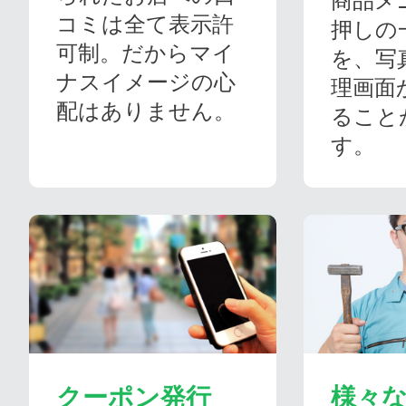
商品メ
コミは全て表示許
押しの
可制。だからマイ
を、写
ナスイメージの心
理画面
配はありません。
ること
す。
クーポン発行
様々