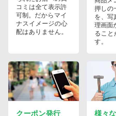
商品メ
コミは全て表示許
押しの
可制。だからマイ
を、写
ナスイメージの心
理画面
配はありません。
ること
す。
クーポン発行
様々