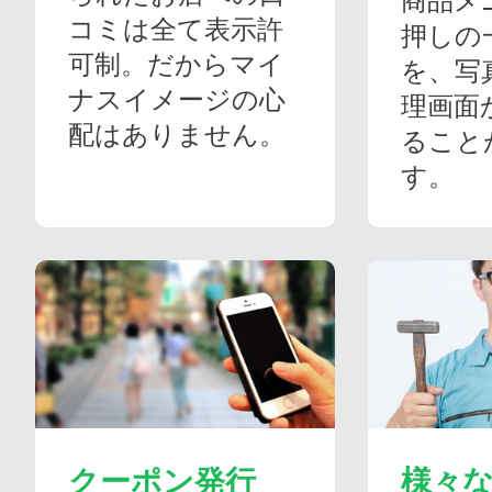
商品メ
コミは全て表示許
押しの
可制。だからマイ
を、写
ナスイメージの心
理画面
配はありません。
ること
す。
クーポン発行
様々