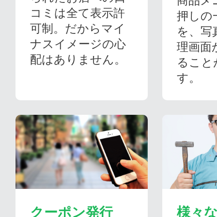
商品メ
コミは全て表示許
押しの
可制。だからマイ
を、写
ナスイメージの心
理画面
配はありません。
ること
す。
クーポン発行
様々