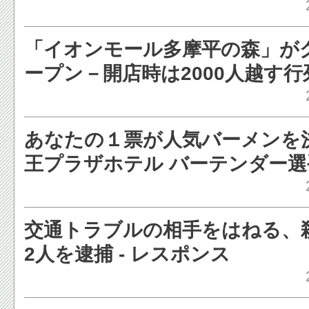
356 / BMW 2002ターボ / 
ウニモグ［写真蔵］ - レスポン
「イオンモール多摩平の森」が
ープン－開店時は2000人越す行列
経済新聞
あなたの１票が人気バーメンを
王プラザホテル バーテンダー選
テンダーが47都道府県の創作カ
戦 - デジタルPRプラットフォー
交通トラブルの相手をはねる、
リリース)
2人を逮捕 - レスポンス