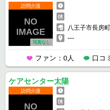
訪問介護
八王子市長房町4
---
写真なし
ファン：0人
口コ
ケアセンター太陽
訪問介護