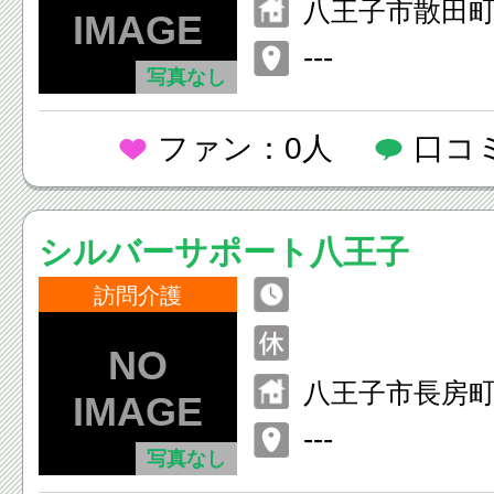
八王子市散田町4
号
---
写真なし
ファン：0人
口コ
シルバーサポート八王子
訪問介護
八王子市長房町4
---
写真なし