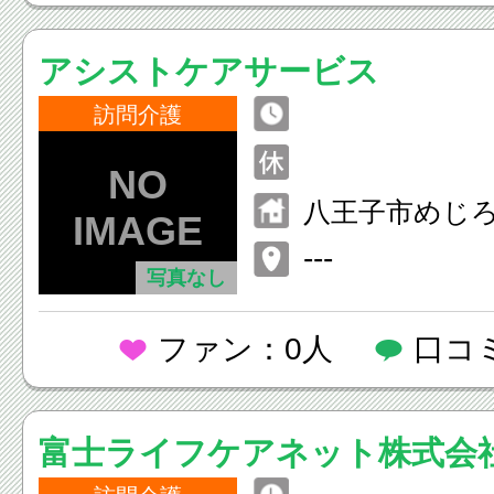
アシストケアサービス
訪問介護
八王子市めじろ台
---
写真なし
ファン：0人
口コ
富士ライフケアネット株式会社