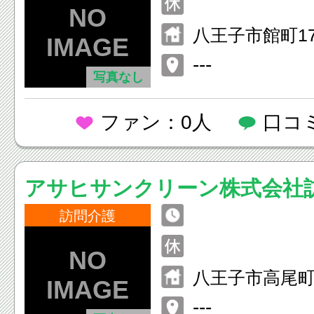
八王子市館町179
---
写真なし
ファン：0人
口コ
アサヒサンクリーン株式会社
アセンター高尾
訪問介護
八王子市高尾町1
---