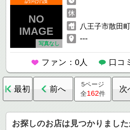
んしん館
訪問介護
八王子市散田町三
---
写真なし
ファン：0人
口コ
5ページ
最初
前へ
次
162
全
件
お探しのお店は見つかりました